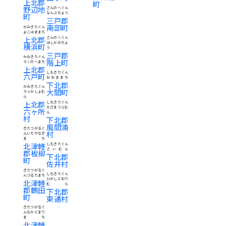
上北郡
町
野辺地
さんのへぐん
なんぶちょう
町
三戸郡
南部町
かみきたぐん
よこはままち
上北郡
さんのへぐん
はしかみちょ
横浜町
う
三戸郡
かみきたぐん
階上町
ろくのへまち
上北郡
しもきたぐん
六戸町
おおままち
下北郡
かみきたぐん
大間町
ろっかしょむ
ら
上北郡
しもきたぐん
かざまうらむ
六ヶ所
ら
村
下北郡
風間浦
きたつがるぐ
村
んいたやなぎ
まち
北津軽
しもきたぐん
さいむら
郡板柳
下北郡
町
佐井村
きたつがるぐ
しもきたぐん
んつるたまち
ひがしどおり
北津軽
むら
郡鶴田
下北郡
町
東通村
きたつがるぐ
んなかどまり
まち
北津軽