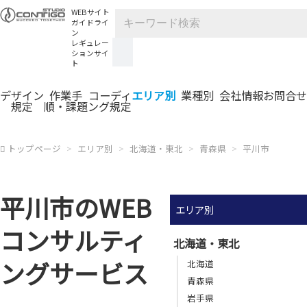
WEBサイト
ガイドライ
ン
レギュレー
ションサイ
ト
デザイン
作業手
コーディ
エリア別
業種別
会社情報
お問合せ
規定
順・課題
ング規定
トップページ
エリア別
北海道・東北
青森県
平川市
平川市のWEB
エリア別
コンサルティ
北海道・東北
ングサービス
北海道
青森県
岩手県