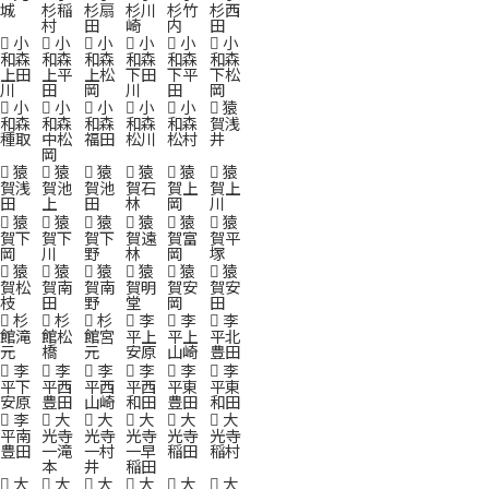
城
杉稲
杉扇
杉川
杉竹
杉西
村
田
崎
内
田
小
小
小
小
小
小
和森
和森
和森
和森
和森
和森
上田
上平
上松
下田
下平
下松
川
田
岡
川
田
岡
小
小
小
小
小
猿
和森
和森
和森
和森
和森
賀浅
種取
中松
福田
松川
松村
井
岡
猿
猿
猿
猿
猿
猿
賀浅
賀池
賀池
賀石
賀上
賀上
田
上
田
林
岡
川
猿
猿
猿
猿
猿
猿
賀下
賀下
賀下
賀遠
賀富
賀平
岡
川
野
林
岡
塚
猿
猿
猿
猿
猿
猿
賀松
賀南
賀南
賀明
賀安
賀安
枝
田
野
堂
岡
田
杉
杉
杉
李
李
李
館滝
館松
館宮
平上
平上
平北
元
橋
元
安原
山崎
豊田
李
李
李
李
李
李
平下
平西
平西
平西
平東
平東
安原
豊田
山崎
和田
豊田
和田
李
大
大
大
大
大
平南
光寺
光寺
光寺
光寺
光寺
豊田
一滝
一村
一早
稲田
稲村
本
井
稲田
大
大
大
大
大
大