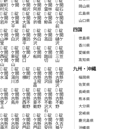
新
碇
碇
碇
碇
碇
屋町
ケ関
ケ関
ケ関
ケ関
ケ関
岡山県
村元
相沢
阿原
雷林
碇石
広島県
碇
碇
碇
碇
碇
碇
ケ関
ケ関
ケ関
ケ関
ケ関
ケ関
山口県
岩井
大葉
大落
折橋
鯨森
小落
平
前
前
四国
碇
碇
碇
碇
碇
碇
ケ関
ケ関
ケ関
ケ関
ケ関
ケ関
徳島県
山神
白沢
諏訪
外白
高田
樋ケ
堂
平
沢
沢
香川県
碇
碇
碇
碇
碇
碇
ケ関
ケ関
ケ関
ケ関
ケ関
ケ関
愛媛県
西碇
東碇
樋ノ
船岡
踏田
三笠
高知県
ケ関
ケ関
口
切
山
山
山
九州・沖縄
碇
碇
碇
碇
碇
碇
ケ関
ケ関
ケ関
ケ関
ケ関
ケ関
水溜
湯向
横町
古懸
古懸
古懸
福岡県
川添
上程
沢田
樋ケ
佐賀県
森
沢
碇
碇
碇
碇
碇
碇
長崎県
ケ関
ケ関
ケ関
ケ関
ケ関
ケ関
古懸
古懸
古懸
古懸
古懸
古懸
熊本県
堂ノ
鳥井
西不
東不
不動
不動
大分県
上
動野
動野
沢大
野
石
宮崎県
碇
碇
碇
碇
碇
碇
ケ関
ケ関
ケ関
ケ関
ケ関
ケ関
鹿児島県
古懸
古懸
古懸
古懸
古懸
久吉
南不
向安
門前
門前
安田
蕷ケ
沖縄県