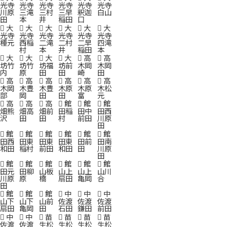
光寺
光寺
光寺
光寺
光寺
光寺
川原
三滝
三村
三早
釈迦
白山
田
本
井
稲田
口
大
大
大
大
大
大
光寺
光寺
光寺
光寺
光寺
光寺
種元
西稲
二滝
二村
二早
四滝
村
本
井
稲田
本
大
大
大
大
高
高
坊竹
坊竹
坊福
坊前
木岡
木岡
内
原
田
田
崎
田
高
高
高
高
高
高
木岡
木豊
木豊
木原
木原
木松
部
岡
田
田
富
元
高
高
高
館
館
館
畑熊
畑高
畑前
田稲
田中
田西
沢
田
田
村
前田
川原
田
館
館
館
館
館
館
田西
田東
田東
田東
田前
田南
和田
稲村
前田
和田
田
川原
田
館
館
館
館
館
館
田元
田柳
山板
山上
山上
山川
川原
原
橋
扇田
亀岡
合
田
館
館
館
中
中
中
山下
山下
山前
佐渡
佐渡
佐渡
扇田
亀岡
田
石田
鎌田
前田
中
中
苗
苗
苗
苗
佐渡
佐渡
生松
生松
生松
生松