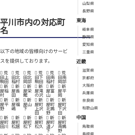
山梨県
長野県
平川市内の対応町
東海
名
岐阜県
静岡県
愛知県
以下の地域の皆様向けのサービ
三重県
スを提供しております。
近畿
滋賀県
荒
荒
荒
荒
荒
荒
田上
田北
田北
田下
田南
田南
京都府
駒田
稲村
岡部
駒田
稲村
岡部
大阪府
新
新
新
新
新
新
屋稲
屋長
屋栄
屋滝
屋富
屋平
兵庫県
村
田
館
の沢
山
岡
新
新
新
新
新
新
奈良県
屋平
屋福
屋山
屋町
屋町
屋町
和歌山県
野
嶋
下
上沢
北鶉
下沢
田
野
田
中国
新
新
新
新
新
新
屋町
屋町
屋町
屋町
屋町
屋町
田川
松居
松下
松久
道ノ
南鶉
鳥取県
下
野
島根県