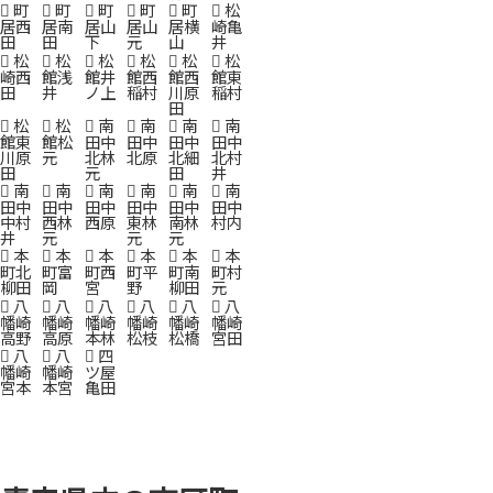
町
町
町
町
町
松
居西
居南
居山
居山
居横
崎亀
田
田
下
元
山
井
松
松
松
松
松
松
崎西
館浅
館井
館西
館西
館東
田
井
ノ上
稲村
川原
稲村
田
松
松
南
南
南
南
館東
館松
田中
田中
田中
田中
川原
元
北林
北原
北細
北村
田
元
田
井
南
南
南
南
南
南
田中
田中
田中
田中
田中
田中
中村
西林
西原
東林
南林
村内
井
元
元
元
本
本
本
本
本
本
町北
町富
町西
町平
町南
町村
柳田
岡
宮
野
柳田
元
八
八
八
八
八
八
幡崎
幡崎
幡崎
幡崎
幡崎
幡崎
高野
高原
本林
松枝
松橋
宮田
八
八
四
幡崎
幡崎
ツ屋
宮本
本宮
亀田