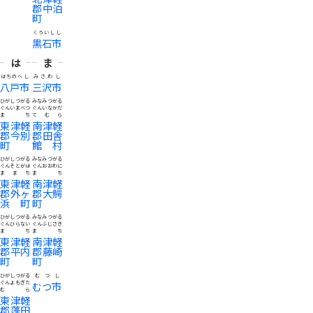
郡中泊
町
くろいしし
黒石市
は
ま
はちのへし
みさわし
八戸市
三沢市
ひがしつがる
みなみつがる
ぐんいまべつ
ぐんいなかだ
まち
てむら
東津軽
南津軽
郡今別
郡田舎
町
館村
ひがしつがる
みなみつがる
ぐんそとがは
ぐんおおわに
ままち
まち
東津軽
南津軽
郡外ヶ
郡大鰐
浜町
町
ひがしつがる
みなみつがる
ぐんひらない
ぐんふじさき
まち
まち
東津軽
南津軽
郡平内
郡藤崎
町
町
ひがしつがる
むつし
ぐんよもぎた
むつ市
むら
東津軽
郡蓬田