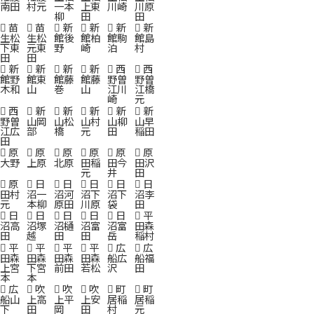
南田
村元
一本
上東
川崎
川原
柳
田
田
苗
苗
新
新
新
新
生松
生松
館後
館柏
館駒
館島
下東
元東
野
崎
泊
村
田
田
新
新
新
新
西
西
館野
館東
館藤
館藤
野曽
野曽
木和
山
巻
山
江川
江橋
崎
元
西
新
新
新
新
新
野曽
山岡
山松
山村
山柳
山早
江広
部
橋
元
田
稲田
田
原
原
原
原
原
原
大野
上原
北原
田稲
田今
田沢
元
井
田
原
日
日
日
日
日
田村
沼一
沼河
沼下
沼下
沼李
元
本柳
原田
川原
袋
田
日
日
日
日
日
平
沼高
沼塚
沼樋
沼富
沼富
田森
田
越
田
田
岳
稲村
平
平
平
平
広
広
田森
田森
田森
田森
船広
船福
上宮
下宮
前田
若松
沢
田
本
本
広
吹
吹
吹
町
町
船山
上高
上平
上安
居稲
居稲
下
田
岡
田
村
元