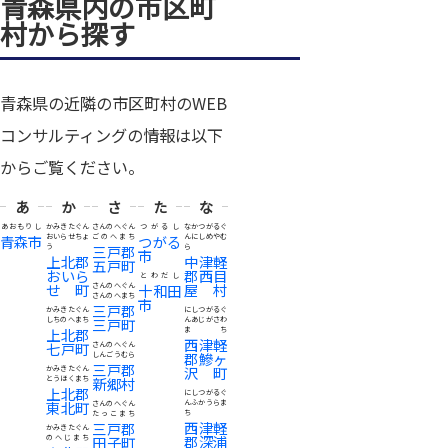
青森県内の市区町
村から探す
青森県の近隣の市区町村のWEB
コンサルティングの情報は以下
からご覧ください。
あ
か
さ
た
な
あおもりし
かみきたぐん
さんのへぐん
つがるし
なかつがるぐ
青森市
おいらせちょ
ごのへまち
つがる
んにしめやむ
う
三戸郡
ら
市
上北郡
中津軽
五戸町
おいら
郡西目
とわだし
せ町
屋村
さんのへぐん
十和田
さんのへまち
市
三戸郡
かみきたぐん
にしつがるぐ
しちのへまち
三戸町
んあじがさわ
上北郡
まち
西津軽
七戸町
さんのへぐん
郡鰺ヶ
しんごうむら
三戸郡
沢町
かみきたぐん
とうほくまち
新郷村
上北郡
にしつがるぐ
東北町
んふかうらま
さんのへぐん
ち
たっこまち
西津軽
三戸郡
かみきたぐん
郡深浦
のへじまち
田子町