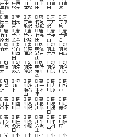
屋中
屋西
田一
田玉
田豊
田豊
早稲
松元
本松
田
田
富
田
蒲
蒲
唐
唐
唐
唐
田三
田元
竹芦
竹阿
竹井
竹苺
原
宮
毛沢
蘇獄
沢
原
唐
唐
唐
唐
唐
唐
竹川
竹小
竹小
竹高
竹平
竹堀
原田
金森
松原
田
山
合
唐
唐
唐
切
切
切
竹水
竹向
竹薬
明浅
明上
明誉
上
川原
師沢
瀬石
井戸
田邸
田
山
切
切
切
切
切
切
明坂
明滝
明滝
明津
明温
明温
本
の森
候沢
根川
川沢
川森
森
切
切
葛
葛
葛
葛
明螢
明山
川浅
川一
川大
川折
沢
下
瀬石
本木
川添
戸
山
平
葛
葛
葛
葛
葛
葛
川上
川唐
川葛
川葛
川葛
川毛
の平
川平
川沢
川平
川出
無森
口
葛
葛
葛
葛
葛
葛
川砂
川田
川長
川平
川平
川家
子沢
の沢
小股
六沢
六村
岸
口
上
下
光
小
小
小
小
小