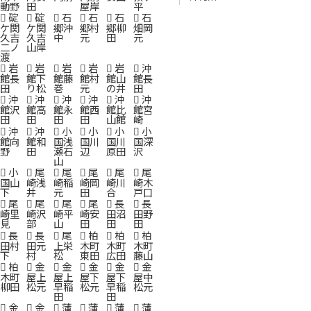
動野
田
屋岸
平
碇
碇
石
石
石
石
ケ関
ケ関
郷沖
郷村
郷柳
畑岡
久吉
久吉
中
元
田
元
二ノ
山岸
渡
岩
岩
岩
岩
岩
沖
館長
館下
館藤
館村
館山
館長
田
り松
巻
元
の井
田
沖
沖
沖
沖
沖
沖
館沢
館高
館永
館西
館比
館宮
田
田
田
田
山館
崎
沖
沖
小
小
小
小
館向
館和
国浅
国川
国川
国深
野
田
瀬石
辺
原田
沢
山
小
尾
尾
尾
尾
尾
国山
崎浅
崎稲
崎岡
崎川
崎木
下
井
元
田
合
戸口
尾
尾
尾
尾
長
長
崎里
崎沢
崎平
崎安
田沼
田野
見
部
山
田
田
田
長
長
尾
柏
柏
柏
田村
田元
上栄
木町
木町
木町
下
村
松
東田
広田
藤山
柏
金
金
金
金
金
木町
屋上
屋上
屋下
屋下
屋中
柳田
松元
早稲
松元
早稲
松元
田
田
金
金
蒲
蒲
蒲
蒲