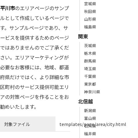
宮城県
平川市
のエリアページのサンプ
秋田県
ルとして作成しているページで
山形県
福島県
す。サンプルページであり、サ
関東
ービスを提供するためのページ
茨城県
ではありませんのでご了承くだ
栃木県
さい。エリアマーケティングが
群馬県
必要なお客様には、地域、都道
埼玉県
府県だけではく、より詳細な市
千葉県
東京都
区町村のサービス提供可能エリ
神奈川県
アの対策ページを作ることをお
北信越
勧めいたします。
新潟県
富山県
対象ファイル
templates/page/area/city.html
石川県
福井県