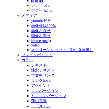
dl dt dd
フロー ol li
フロー h2 h3
メディア
youtube動画
画像横幅100%
画像左寄せ
画像右寄せ
iframe (map)
video
スクリーンショット（影付き画像）
ブレイクポイント
カラー
テキスト
注釈テキスト
本文中リンク
リンクhover
アクセント
コンバージョン
ミニコンバージョン
薄い背景
ロゴメイン