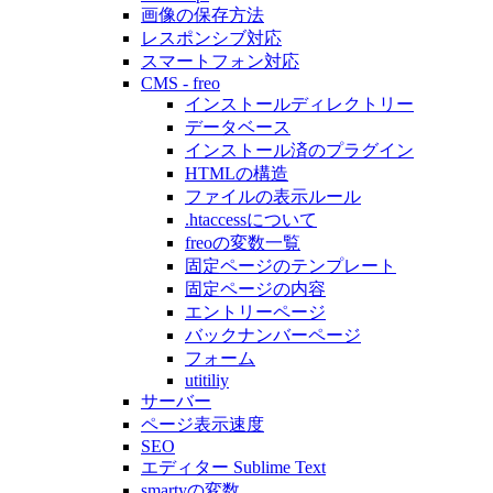
画像の保存方法
レスポンシブ対応
スマートフォン対応
CMS - freo
インストールディレクトリー
データベース
インストール済のプラグイン
HTMLの構造
ファイルの表示ルール
.htaccessについて
freoの変数一覧
固定ページのテンプレート
固定ページの内容
エントリーページ
バックナンバーページ
フォーム
utitiliy
サーバー
ページ表示速度
SEO
エディター Sublime Text
smartyの変数