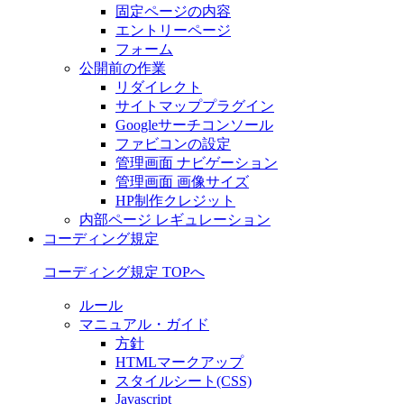
固定ページの内容
エントリーページ
フォーム
公開前の作業
リダイレクト
サイトマッププラグイン
Googleサーチコンソール
ファビコンの設定
管理画面 ナビゲーション
管理画面 画像サイズ
HP制作クレジット
内部ページ レギュレーション
コーディング規定
コーディング規定 TOPへ
ルール
マニュアル・ガイド
方針
HTMLマークアップ
スタイルシート(CSS)
Javascript