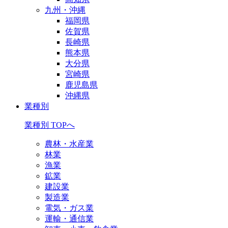
九州・沖縄
福岡県
佐賀県
長崎県
熊本県
大分県
宮崎県
鹿児島県
沖縄県
業種別
業種別 TOPへ
農林・水産業
林業
漁業
鉱業
建設業
製造業
電気・ガス業
運輸・通信業