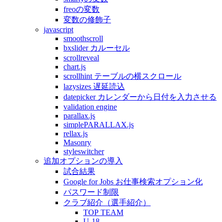
freoの変数
変数の修飾子
javascript
smoothscroll
bxslider カルーセル
scrollreveal
chart.js
scrollhint テーブルの横スクロール
lazysizes 遅延読込
datepicker カレンダーから日付を入力させる
validation engine
parallax.js
simplePARALLAX.js
rellax.js
Masonry
styleswitcher
追加オプションの導入
試合結果
Google for Jobs お仕事検索オプション化
パスワード制限
クラブ紹介（選手紹介）
TOP TEAM
U-18