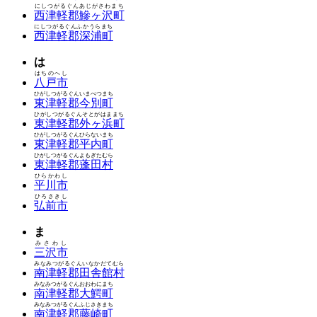
にしつがるぐんあじがさわまち
西津軽郡鰺ヶ沢町
にしつがるぐんふかうらまち
西津軽郡深浦町
は
はちのへし
八戸市
ひがしつがるぐんいまべつまち
東津軽郡今別町
ひがしつがるぐんそとがはままち
東津軽郡外ヶ浜町
ひがしつがるぐんひらないまち
東津軽郡平内町
ひがしつがるぐんよもぎたむら
東津軽郡蓬田村
ひらかわし
平川市
ひろさきし
弘前市
ま
みさわし
三沢市
みなみつがるぐんいなかだてむら
南津軽郡田舎館村
みなみつがるぐんおおわにまち
南津軽郡大鰐町
みなみつがるぐんふじさきまち
南津軽郡藤崎町