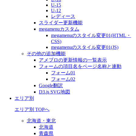
U-15
U-12
レディース
スライダー更新機能
megamenuカスタム
megamenuのスタイル変更01(HTML・
CSS)
megamenuのスタイル変更01(JS)
その他の追加機能
アメブロの更新情報の一覧表示
フォームの項目名をページ名称と連動
フォーム01
フォーム02
Google翻訳
D3.js SVG地図
エリア別
エリア別 TOPへ
北海道・東北
北海道
青森県