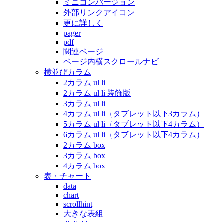
ミニコンバージョン
外部リンクアイコン
更に詳しく
pager
pdf
関連ページ
ページ内横スクロールナビ
横並びカラム
2カラム ul li
2カラム ul li 装飾版
3カラム ul li
4カラム ul li（タブレット以下3カラム）
5カラム ul li（タブレット以下4カラム）
6カラム ul li（タブレット以下4カラム）
2カラム box
3カラム box
4カラム box
表・チャート
data
chart
scrollhint
大きな表組