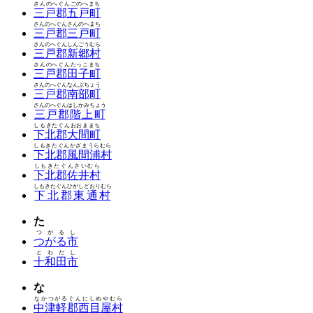
さんのへぐんごのへまち
三戸郡五戸町
さんのへぐんさんのへまち
三戸郡三戸町
さんのへぐんしんごうむら
三戸郡新郷村
さんのへぐんたっこまち
三戸郡田子町
さんのへぐんなんぶちょう
三戸郡南部町
さんのへぐんはしかみちょう
三戸郡階上町
しもきたぐんおおままち
下北郡大間町
しもきたぐんかざまうらむら
下北郡風間浦村
しもきたぐんさいむら
下北郡佐井村
しもきたぐんひがしどおりむら
下北郡東通村
た
つがるし
つがる市
とわだし
十和田市
な
なかつがるぐんにしめやむら
中津軽郡西目屋村