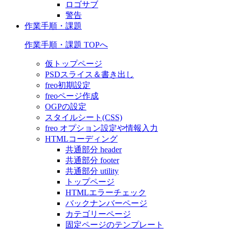
ロゴサブ
警告
作業手順・課題
作業手順・課題 TOPへ
仮トップページ
PSDスライス＆書き出し
freo初期設定
freoページ作成
OGPの設定
スタイルシート(CSS)
freo オプション設定や情報入力
HTMLコーディング
共通部分 header
共通部分 footer
共通部分 utility
トップページ
HTMLエラーチェック
バックナンバーページ
カテゴリーページ
固定ページのテンプレート