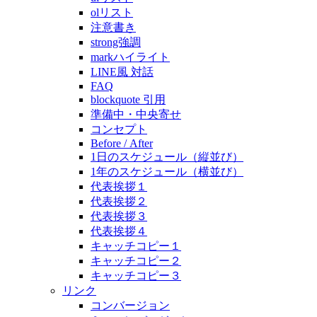
olリスト
注意書き
strong強調
markハイライト
LINE風 対話
FAQ
blockquote 引用
準備中・中央寄せ
コンセプト
Before / After
1日のスケジュール（縦並び）
1年のスケジュール（横並び）
代表挨拶１
代表挨拶２
代表挨拶３
代表挨拶４
キャッチコピー１
キャッチコピー２
キャッチコピー３
リンク
コンバージョン