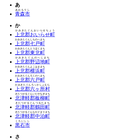
あ
あおもりし
青森市
か
かみきたぐんおいらせちょう
上北郡おいらせ町
かみきたぐんしちのへまち
上北郡七戸町
かみきたぐんとうほくまち
上北郡東北町
かみきたぐんのへじまち
上北郡野辺地町
かみきたぐんよこはままち
上北郡横浜町
かみきたぐんろくのへまち
上北郡六戸町
かみきたぐんろっかしょむら
上北郡六ヶ所村
きたつがるぐんいたやなぎまち
北津軽郡板柳町
きたつがるぐんつるたまち
北津軽郡鶴田町
きたつがるぐんなかどまりまち
北津軽郡中泊町
くろいしし
黒石市
さ