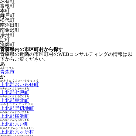
深谷町
富根町
本町
舞戸町
松代町
南浮田町
南金沢町
湯舟町
淀町
漁師町
青森県内の市区町村から探す
青森県の近隣の市区町村のWEBコンサルティングの情報は以
下からご覧ください。
あ
あおもりし
青森市
か
かみきたぐんおいらせちょう
上北郡おいらせ町
かみきたぐんしちのへまち
上北郡七戸町
かみきたぐんとうほくまち
上北郡東北町
かみきたぐんのへじまち
上北郡野辺地町
かみきたぐんよこはままち
上北郡横浜町
かみきたぐんろくのへまち
上北郡六戸町
かみきたぐんろっかしょむら
上北郡六ヶ所村
きたつがるぐんいたやなぎまち