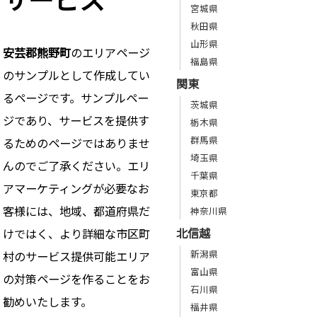
宮城県
秋田県
山形県
安芸郡熊野町
のエリアページ
福島県
のサンプルとして作成してい
関東
るページです。サンプルペー
茨城県
ジであり、サービスを提供す
栃木県
群馬県
るためのページではありませ
埼玉県
んのでご了承ください。エリ
千葉県
アマーケティングが必要なお
東京都
客様には、地域、都道府県だ
神奈川県
北信越
けではく、より詳細な市区町
新潟県
村のサービス提供可能エリア
富山県
の対策ページを作ることをお
石川県
勧めいたします。
福井県