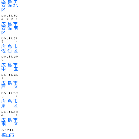
広島市
安佐北
区
ひろしましあさ
みなみく
広島市
安佐南
区
ひろしましさえ
きく
広島市
佐伯区
ひろしましなか
く
広島市
中区
ひろしましにし
く
広島市
西区
ひろしましひが
しく
広島市
東区
ひろしましみな
みく
広島市
南区
ふくやまし
福山市