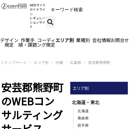
WEBサイト
ガイドライ
ン
レギュレー
ションサイ
ト
デザイン
作業手
コーディ
エリア別
業種別
会社情報
お問合せ
規定
順・課題
ング規定
トップページ
エリア別
中国
広島県
安芸郡熊野町
安芸郡熊野町
エリア別
のWEBコン
北海道・東北
サルティング
北海道
青森県
サービス
岩手県