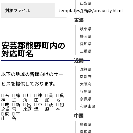
山梨県
対象ファイル
templates/page/area/city.html
長野県
東海
岐阜県
静岡県
安芸郡熊野町内の
愛知県
対応町名
三重県
近畿
滋賀県
以下の地域の皆様向けのサー
京都府
ビスを提供しております。
大阪府
兵庫県
石
柿
川
神
貴
呉
奈良県
神
迫
角
田
船
地
城
新
出
中
萩
初
和歌山県
之堀
宮
来庭
溝
原
神
東
平
中国
山
谷
鳥取県
島根県