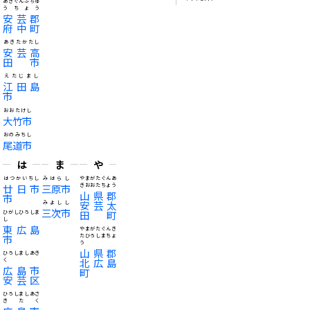
あきぐんふちゅ
うちょう
安芸郡
府中町
あきたかたし
安芸高
田市
えたじまし
江田島
市
おおたけし
大竹市
おのみちし
尾道市
は
ま
や
はつかいちし
みはらし
やまがたぐんあ
廿日市
三原市
きおおたちょう
山県郡
市
安芸太
みよしし
三次市
田町
ひがしひろしま
し
東広島
やまがたぐんき
市
たひろしまちょ
う
山県郡
ひろしましあき
北広島
く
広島市
町
安芸区
ひろしましあさ
きたく