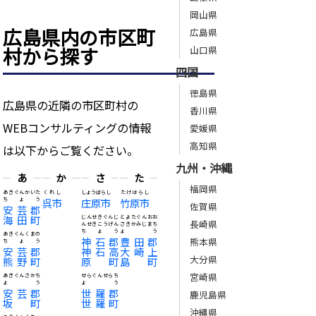
岡山県
広島県内の市区町
広島県
村から探す
山口県
四国
徳島県
広島県の近隣の市区町村の
香川県
WEBコンサルティングの情報
愛媛県
高知県
は以下からご覧ください。
九州・沖縄
あ
か
さ
た
福岡県
あきぐんかいた
くれし
しょうばらし
たけはらし
ちょう
呉市
庄原市
竹原市
佐賀県
安芸郡
海田町
じんせきぐんじ
とよたぐんおお
長崎県
んせきこうげん
さきかみじまち
ちょう
ょう
あきぐんくまの
神石郡
豊田郡
熊本県
ちょう
安芸郡
神石高
大崎上
大分県
熊野町
原町
島町
宮崎県
あきぐんさかち
せらぐんせらち
ょう
ょう
安芸郡
世羅郡
鹿児島県
坂町
世羅町
沖縄県