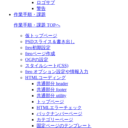
ロゴサブ
警告
作業手順・課題
作業手順・課題 TOPへ
仮トップページ
PSDスライス＆書き出し
freo初期設定
freoページ作成
OGPの設定
スタイルシート(CSS)
freo オプション設定や情報入力
HTMLコーディング
共通部分 header
共通部分 footer
共通部分 utility
トップページ
HTMLエラーチェック
バックナンバーページ
カテゴリーページ
固定ページのテンプレート