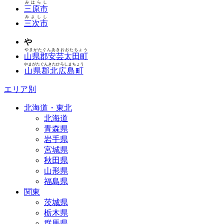
みはらし
三原市
みよしし
三次市
や
やまがたぐんあきおおたちょう
山県郡安芸太田町
やまがたぐんきたひろしまちょう
山県郡北広島町
エリア別
北海道・東北
北海道
青森県
岩手県
宮城県
秋田県
山形県
福島県
関東
茨城県
栃木県
群馬県