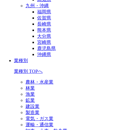
九州・沖縄
福岡県
佐賀県
長崎県
熊本県
大分県
宮崎県
鹿児島県
沖縄県
業種別
業種別 TOPへ
農林・水産業
林業
漁業
鉱業
建設業
製造業
電気・ガス業
運輸・通信業