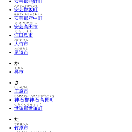
安芸郡熊野町
あきぐんさかちょう
安芸郡坂町
あきぐんふちゅうちょう
安芸郡府中町
あきたかたし
安芸高田市
えたじまし
江田島市
おおたけし
大竹市
おのみちし
尾道市
か
くれし
呉市
さ
しょうばらし
庄原市
じんせきぐんじんせきこうげんちょう
神石郡神石高原町
せらぐんせらちょう
世羅郡世羅町
た
たけはらし
竹原市