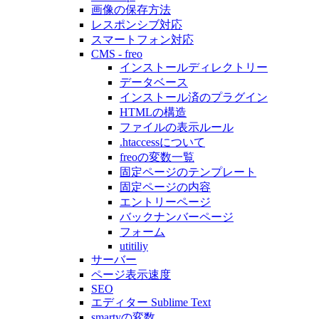
画像の保存方法
レスポンシブ対応
スマートフォン対応
CMS - freo
インストールディレクトリー
データベース
インストール済のプラグイン
HTMLの構造
ファイルの表示ルール
.htaccessについて
freoの変数一覧
固定ページのテンプレート
固定ページの内容
エントリーページ
バックナンバーページ
フォーム
utitiliy
サーバー
ページ表示速度
SEO
エディター Sublime Text
smartyの変数