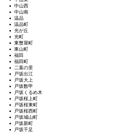
中山西
中山南
温品
温品町
光が丘
光町
東蟹屋町
東山町
福田
福田町
二葉の里
戸坂出江
戸坂大上
戸坂数甲
戸坂くるめ木
戸坂桜上町
戸坂桜東町
戸坂桜西町
戸坂城山町
戸坂新町
戸坂千足