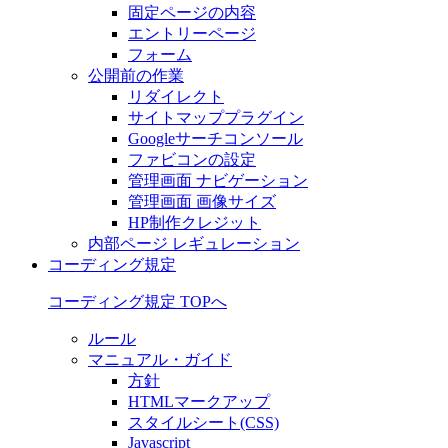
固定ページの内容
エントリーページ
フォーム
公開前の作業
リダイレクト
サイトマッププラグイン
Googleサーチコンソール
ファビコンの設定
管理画面 ナビゲーション
管理画面 画像サイズ
HP制作クレジット
内部ページ レギュレーション
コーディング規定
コーディング規定 TOPへ
ルール
マニュアル・ガイド
方針
HTMLマークアップ
スタイルシート(CSS)
Javascript