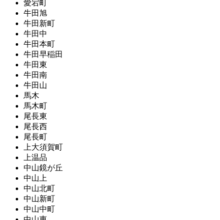
愛宕町
牛田旭
牛田新町
牛田中
牛田本町
牛田早稲田
牛田東
牛田南
牛田山
馬木
馬木町
尾長東
尾長西
尾長町
上大須賀町
上温品
中山鏡が丘
中山上
中山北町
中山新町
中山中町
中山東