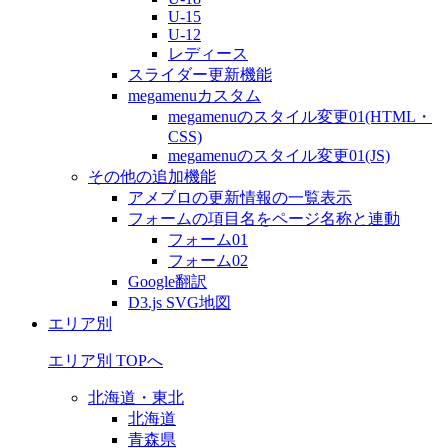
U-15
U-12
レディース
スライダー更新機能
megamenuカスタム
megamenuのスタイル変更01(HTML・
CSS)
megamenuのスタイル変更01(JS)
その他の追加機能
アメブロの更新情報の一覧表示
フォームの項目名をページ名称と連動
フォーム01
フォーム02
Google翻訳
D3.js SVG地図
エリア別
エリア別 TOPへ
北海道・東北
北海道
青森県