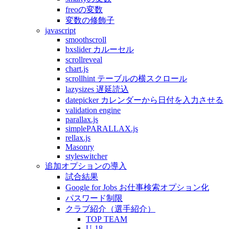
freoの変数
変数の修飾子
javascript
smoothscroll
bxslider カルーセル
scrollreveal
chart.js
scrollhint テーブルの横スクロール
lazysizes 遅延読込
datepicker カレンダーから日付を入力させる
validation engine
parallax.js
simplePARALLAX.js
rellax.js
Masonry
styleswitcher
追加オプションの導入
試合結果
Google for Jobs お仕事検索オプション化
パスワード制限
クラブ紹介（選手紹介）
TOP TEAM
U-18