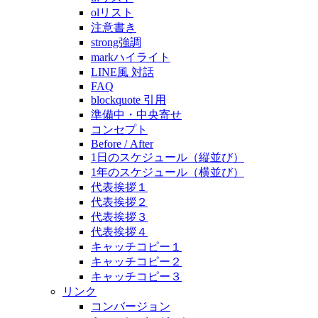
olリスト
注意書き
strong強調
markハイライト
LINE風 対話
FAQ
blockquote 引用
準備中・中央寄せ
コンセプト
Before / After
1日のスケジュール（縦並び）
1年のスケジュール（横並び）
代表挨拶１
代表挨拶２
代表挨拶３
代表挨拶４
キャッチコピー１
キャッチコピー２
キャッチコピー３
リンク
コンバージョン