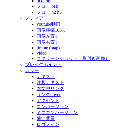
dl dt dd
フロー ol li
フロー h2 h3
メディア
youtube動画
画像横幅100%
画像左寄せ
画像右寄せ
iframe (map)
video
スクリーンショット（影付き画像）
ブレイクポイント
カラー
テキスト
注釈テキスト
本文中リンク
リンクhover
アクセント
コンバージョン
ミニコンバージョン
薄い背景
ロゴメイン