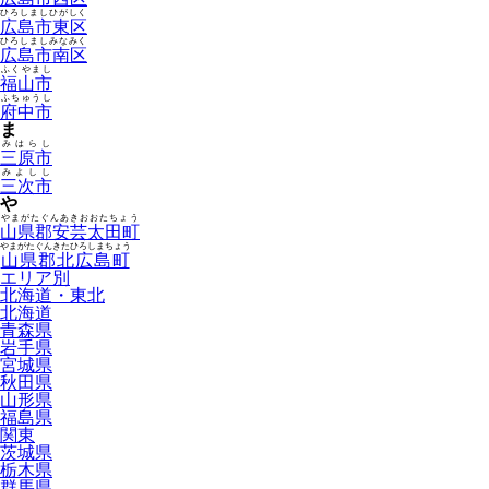
ひろしましひがしく
広島市東区
ひろしましみなみく
広島市南区
ふくやまし
福山市
ふちゅうし
府中市
ま
みはらし
三原市
みよしし
三次市
や
やまがたぐんあきおおたちょう
山県郡安芸太田町
やまがたぐんきたひろしまちょう
山県郡北広島町
エリア別
北海道・東北
北海道
青森県
岩手県
宮城県
秋田県
山形県
福島県
関東
茨城県
栃木県
群馬県