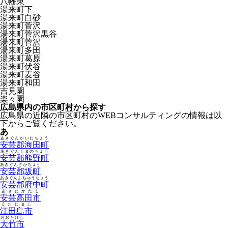
八幡東
湯来町下
湯来町白砂
湯来町菅沢
湯来町菅沢黒谷
湯来町菅沢
湯来町多田
湯来町葛原
湯来町伏谷
湯来町麦谷
湯来町和田
吉見園
楽々園
広島県内の市区町村から探す
広島県の近隣の市区町村のWEBコンサルティングの情報は以
下からご覧ください。
あ
あきぐんかいたちょう
安芸郡海田町
あきぐんくまのちょう
安芸郡熊野町
あきぐんさかちょう
安芸郡坂町
あきぐんふちゅうちょう
安芸郡府中町
あきたかたし
安芸高田市
えたじまし
江田島市
おおたけし
大竹市