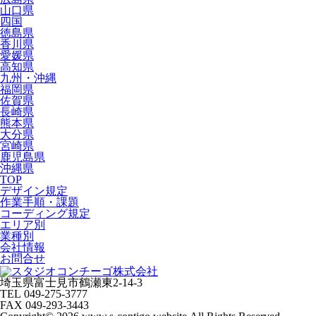
山口県
四国
徳島県
香川県
愛媛県
高知県
九州・沖縄
福岡県
佐賀県
長崎県
熊本県
大分県
宮崎県
鹿児島県
沖縄県
TOP
デザイン規定
作業手順・課題
コーディング規定
エリア別
業種別
会社情報
お問合せ
埼玉県富士見市鶴瀬東2-14-3
TEL 049-275-3777
FAX 049-293-3443