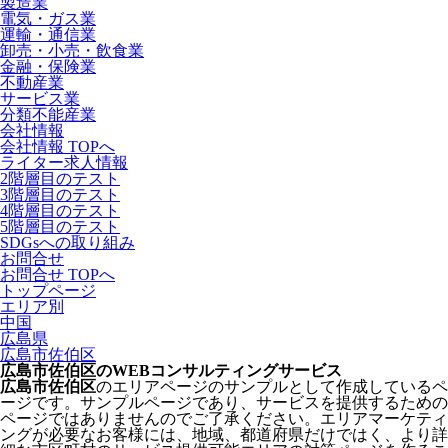
製造業
電気・ガス業
運輸・通信業
卸売・小売・飲食業
金融・保険業
不動産業
サービス業
分類不能産業
会社情報
会社情報 TOPへ
ライター求人情報
2階層目のテスト
3階層目のテスト
4階層目のテスト
5階層目のテスト
SDGsへの取り組み
お問合せ
お問合せ TOPへ
トップページ
エリア別
中国
広島県
広島市佐伯区
広島市佐伯区のWEBコンサルティングサービス
広島市佐伯区
のエリアページのサンプルとして作成しているペ
ージです。サンプルページであり、サービスを提供するための
ページではありませんのでご了承ください。エリアマーケティ
ングが必要なお客様には、地域、都道府県だけではく、より詳