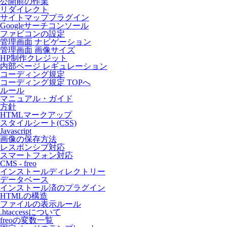
公開前の作業
リダイレクト
サイトマッププラグイン
Googleサーチコンソール
ファビコンの設定
管理画面 ナビゲーション
管理画面 画像サイズ
HP制作クレジット
内部ページ レギュレーション
コーディング規定
コーディング規定 TOPへ
ルール
マニュアル・ガイド
方針
HTMLマークアップ
スタイルシート(CSS)
Javascript
画像の保存方法
レスポンシブ対応
スマートフォン対応
CMS - freo
インストールディレクトリー
データベース
インストール済のプラグイン
HTMLの構造
ファイルの表示ルール
.htaccessについて
freoの変数一覧