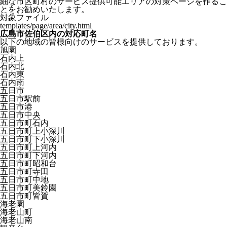
細な市区町村のサービス提供可能エリアの対策ページを作るこ
とをお勧めいたします。
対象ファイル
templates/page/area/city.html
広島市佐伯区内の対応町名
以下の地域の皆様向けのサービスを提供しております。
旭園
石内上
石内北
石内東
石内南
五日市
五日市駅前
五日市港
五日市中央
五日市町石内
五日市町上小深川
五日市町下小深川
五日市町上河内
五日市町下河内
五日市町昭和台
五日市町寺田
五日市町中地
五日市町美鈴園
五日市町皆賀
海老園
海老山町
海老山南