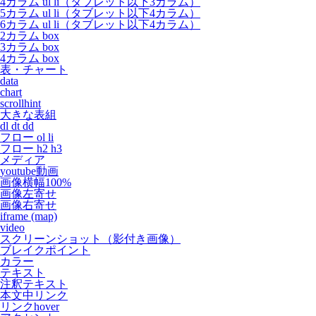
4カラム ul li（タブレット以下3カラム）
5カラム ul li（タブレット以下4カラム）
6カラム ul li（タブレット以下4カラム）
2カラム box
3カラム box
4カラム box
表・チャート
data
chart
scrollhint
大きな表組
dl dt dd
フロー ol li
フロー h2 h3
メディア
youtube動画
画像横幅100%
画像左寄せ
画像右寄せ
iframe (map)
video
スクリーンショット（影付き画像）
ブレイクポイント
カラー
テキスト
注釈テキスト
本文中リンク
リンクhover