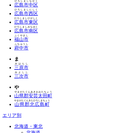
ひろしましなかく
広島市中区
ひろしましにしく
広島市西区
ひろしましひがしく
広島市東区
ひろしましみなみく
広島市南区
ふくやまし
福山市
ふちゅうし
府中市
ま
みはらし
三原市
みよしし
三次市
や
やまがたぐんあきおおたちょう
山県郡安芸太田町
やまがたぐんきたひろしまちょう
山県郡北広島町
エリア別
北海道・東北
北海道