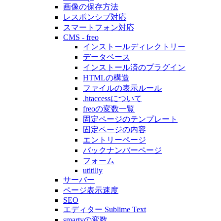
画像の保存方法
レスポンシブ対応
スマートフォン対応
CMS - freo
インストールディレクトリー
データベース
インストール済のプラグイン
HTMLの構造
ファイルの表示ルール
.htaccessについて
freoの変数一覧
固定ページのテンプレート
固定ページの内容
エントリーページ
バックナンバーページ
フォーム
utitiliy
サーバー
ページ表示速度
SEO
エディター Sublime Text
smartyの変数