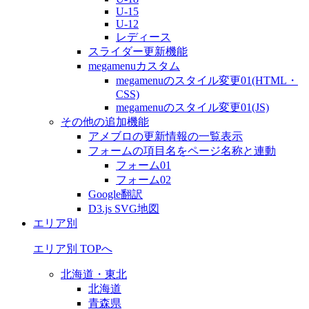
U-15
U-12
レディース
スライダー更新機能
megamenuカスタム
megamenuのスタイル変更01(HTML・
CSS)
megamenuのスタイル変更01(JS)
その他の追加機能
アメブロの更新情報の一覧表示
フォームの項目名をページ名称と連動
フォーム01
フォーム02
Google翻訳
D3.js SVG地図
エリア別
エリア別 TOPへ
北海道・東北
北海道
青森県