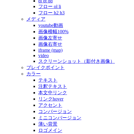
dl dt dd
フロー ol li
フロー h2 h3
メディア
youtube動画
画像横幅100%
画像左寄せ
画像右寄せ
iframe (map)
video
スクリーンショット（影付き画像）
ブレイクポイント
カラー
テキスト
注釈テキスト
本文中リンク
リンクhover
アクセント
コンバージョン
ミニコンバージョン
薄い背景
ロゴメイン