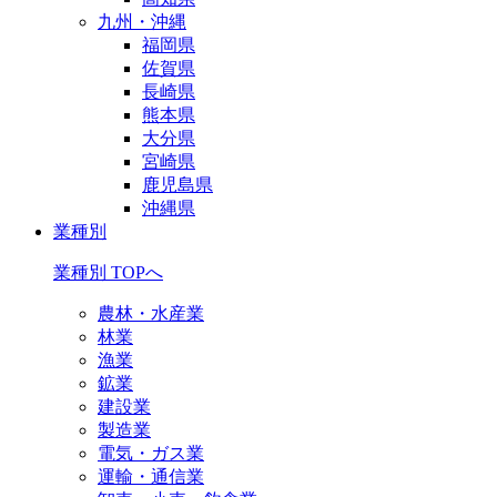
九州・沖縄
福岡県
佐賀県
長崎県
熊本県
大分県
宮崎県
鹿児島県
沖縄県
業種別
業種別 TOPへ
農林・水産業
林業
漁業
鉱業
建設業
製造業
電気・ガス業
運輸・通信業