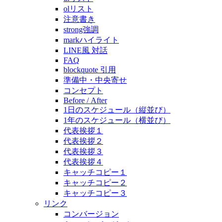
olリスト
注意書き
strong強調
markハイライト
LINE風 対話
FAQ
blockquote 引用
準備中・中央寄せ
コンセプト
Before / After
1日のスケジュール（縦並び）
1年のスケジュール（横並び）
代表挨拶１
代表挨拶２
代表挨拶３
代表挨拶４
キャッチコピー１
キャッチコピー２
キャッチコピー３
リンク
コンバージョン