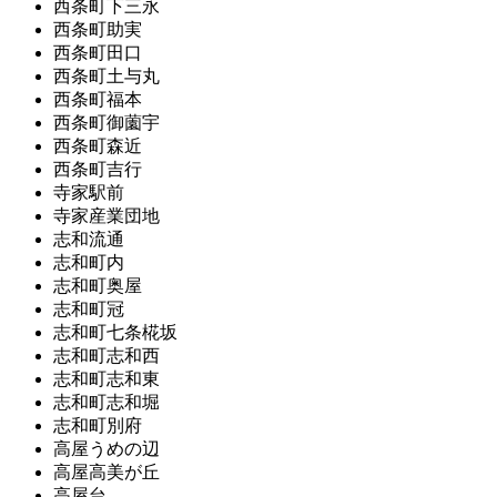
西条町下三永
西条町助実
西条町田口
西条町土与丸
西条町福本
西条町御薗宇
西条町森近
西条町吉行
寺家駅前
寺家産業団地
志和流通
志和町内
志和町奥屋
志和町冠
志和町七条椛坂
志和町志和西
志和町志和東
志和町志和堀
志和町別府
高屋うめの辺
高屋高美が丘
高屋台