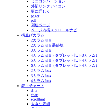
ミニコンバージョン
外部リンクアイコン
更に詳しく
pager
pdf
関連ページ
ページ内横スクロールナビ
横並びカラム
2カラム ul li
2カラム ul li 装飾版
3カラム ul li
4カラム ul li（タブレット以下3カラム）
5カラム ul li（タブレット以下4カラム）
6カラム ul li（タブレット以下4カラム）
2カラム box
3カラム box
4カラム box
表・チャート
data
chart
scrollhint
大きな表組