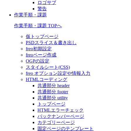
ロゴサブ
警告
作業手順・課題
作業手順・課題 TOPへ
仮トップページ
PSDスライス＆書き出し
freo初期設定
freoページ作成
OGPの設定
スタイルシート(CSS)
freo オプション設定や情報入力
HTMLコーディング
共通部分 header
共通部分 footer
共通部分 utility
トップページ
HTMLエラーチェック
バックナンバーページ
カテゴリーページ
固定ページのテンプレート