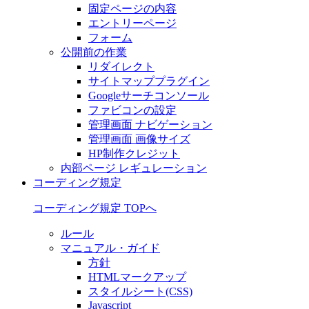
固定ページの内容
エントリーページ
フォーム
公開前の作業
リダイレクト
サイトマッププラグイン
Googleサーチコンソール
ファビコンの設定
管理画面 ナビゲーション
管理画面 画像サイズ
HP制作クレジット
内部ページ レギュレーション
コーディング規定
コーディング規定 TOPへ
ルール
マニュアル・ガイド
方針
HTMLマークアップ
スタイルシート(CSS)
Javascript