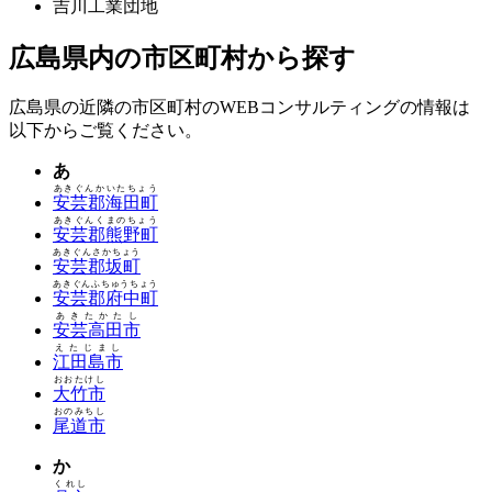
吉川工業団地
広島県内の市区町村から探す
広島県の近隣の市区町村のWEBコンサルティングの情報は
以下からご覧ください。
あ
あきぐんかいたちょう
安芸郡海田町
あきぐんくまのちょう
安芸郡熊野町
あきぐんさかちょう
安芸郡坂町
あきぐんふちゅうちょう
安芸郡府中町
あきたかたし
安芸高田市
えたじまし
江田島市
おおたけし
大竹市
おのみちし
尾道市
か
くれし