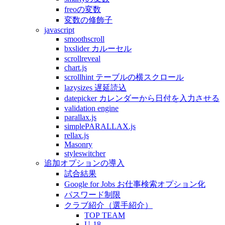
freoの変数
変数の修飾子
javascript
smoothscroll
bxslider カルーセル
scrollreveal
chart.js
scrollhint テーブルの横スクロール
lazysizes 遅延読込
datepicker カレンダーから日付を入力させる
validation engine
parallax.js
simplePARALLAX.js
rellax.js
Masonry
styleswitcher
追加オプションの導入
試合結果
Google for Jobs お仕事検索オプション化
パスワード制限
クラブ紹介（選手紹介）
TOP TEAM
U-18