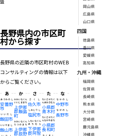
盛
岡山県
広島県
山口県
長野県内の市区町
四国
村から探す
徳島県
香川県
愛媛県
長野県の近隣の市区町村のWEB
高知県
コンサルティングの情報は以下
九州・沖縄
からご覧ください。
福岡県
佐賀県
あ
か
さ
た
な
長崎県
あづみのし
かみいなぐん
さくし
ちいさがたぐ
なかのし
安曇野
いいじままち
佐久市
んあおきむら
中野市
熊本県
上伊那
小県郡
市
郡飯島
青木村
しおじりし
ながのし
大分県
塩尻市
長野市
町
いいだし
飯田市
ちいさがたぐ
宮崎県
んながわまち
しもいなぐん
かみいなぐん
小県郡
あちむら
たつのまち
いいやまし
鹿児島県
下伊那
上伊那
長和町
飯山市
郡阿智
郡辰野
沖縄県
ちくまし
いなし