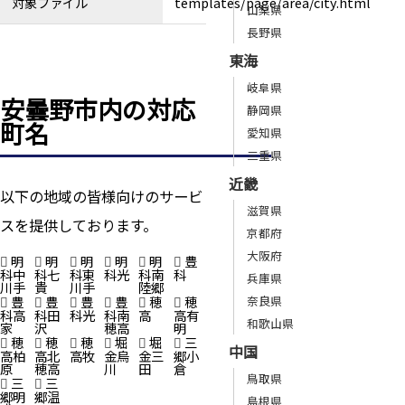
対象ファイル
templates/page/area/city.html
山梨県
長野県
東海
岐阜県
安曇野市内の対応
静岡県
町名
愛知県
三重県
近畿
以下の地域の皆様向けのサービ
滋賀県
スを提供しております。
京都府
大阪府
明
明
明
明
明
豊
科中
科七
科東
科光
科南
科
兵庫県
川手
貴
川手
陸郷
豊
豊
豊
豊
穂
穂
奈良県
科高
科田
科光
科南
高
高有
和歌山県
家
沢
穂高
明
穂
穂
穂
堀
堀
三
中国
高柏
高北
高牧
金烏
金三
郷小
原
穂高
川
田
倉
鳥取県
三
三
郷明
郷温
島根県