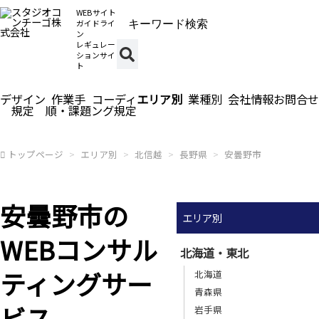
WEBサイト
ガイドライ
ン
レギュレー
ションサイ
ト
デザイン
作業手
コーディ
エリア別
業種別
会社情報
お問合せ
規定
順・課題
ング規定
トップページ
エリア別
北信越
長野県
安曇野市
安曇野市の
エリア別
WEBコンサル
北海道・東北
ティングサー
北海道
青森県
ビス
岩手県