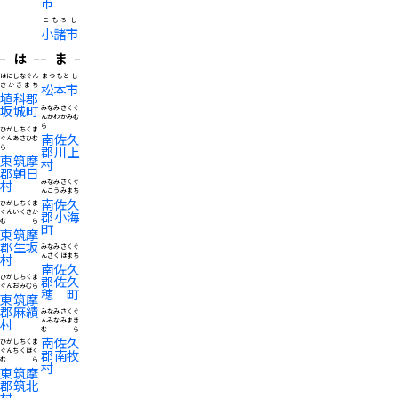
市
こもろし
小諸市
は
ま
はにしなぐん
まつもとし
さかきまち
松本市
埴科郡
坂城町
みなみさくぐ
んかわかみむ
ら
ひがしちくま
南佐久
ぐんあさひむ
ら
郡川上
東筑摩
村
郡朝日
村
みなみさくぐ
んこうみまち
南佐久
ひがしちくま
ぐんいくさか
郡小海
むら
町
東筑摩
郡生坂
みなみさくぐ
村
んさくほまち
南佐久
ひがしちくま
郡佐久
ぐんおみむら
穂町
東筑摩
郡麻績
みなみさくぐ
村
んみなみまき
むら
南佐久
ひがしちくま
ぐんちくほく
郡南牧
むら
村
東筑摩
郡筑北
村