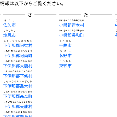
の情報は以下からご覧ください。
さ
た
さくし
ちいさがたぐんあおきむら
佐久市
小県郡青木村
しおじりし
ちいさがたぐんながわまち
塩尻市
小県郡長和町
しもいなぐんあちむら
ちくまし
下伊那郡阿智村
千曲市
しもいなぐんあなんちょう
ちのし
下伊那郡阿南町
茅野市
しもいなぐんおおしかむら
とうみし
下伊那郡大鹿村
東御市
しもいなぐんしもじょうむら
下伊那郡下條村
しもいなぐんたかぎむら
下伊那郡喬木村
しもいなぐんたかもりまち
下伊那郡高森町
しもいなぐんてんりゅうむら
下伊那郡天龍村
しもいなぐんとよおかむら
下伊那郡豊丘村