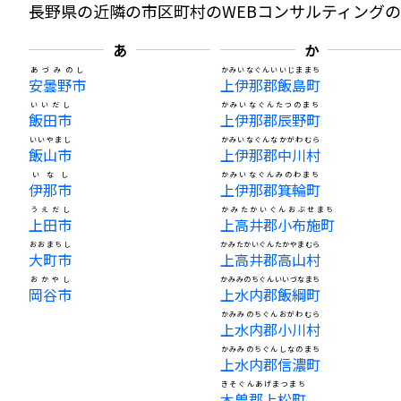
長野県の近隣の市区町村のWEBコンサルティング
あ
か
あづみのし
かみいなぐんいいじままち
安曇野市
上伊那郡飯島町
いいだし
かみいなぐんたつのまち
飯田市
上伊那郡辰野町
いいやまし
かみいなぐんなかがわむら
飯山市
上伊那郡中川村
いなし
かみいなぐんみのわまち
伊那市
上伊那郡箕輪町
うえだし
かみたかいぐんおぶせまち
上田市
上高井郡小布施町
おおまちし
かみたかいぐんたかやまむら
大町市
上高井郡高山村
おかやし
かみみのちぐんいいづなまち
岡谷市
上水内郡飯綱町
かみみのちぐんおがわむら
上水内郡小川村
かみみのちぐんしなのまち
上水内郡信濃町
きそぐんあげまつまち
木曽郡上松町