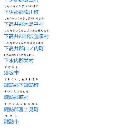
しもいなぐんまつかわまち
下伊那郡松川町
しもたかいぐんきじまだいらむら
下高井郡木島平村
しもたかいぐんのざわおんせんむら
下高井郡野沢温泉村
しもたかいぐんやまのうちまち
下高井郡山ノ内町
しもみのちぐんさかえむら
下水内郡栄村
すざかし
須坂市
すわぐんしもすわまち
諏訪郡下諏訪町
すわぐんはらむら
諏訪郡原村
すわぐんふじみまち
諏訪郡富士見町
すわし
諏訪市