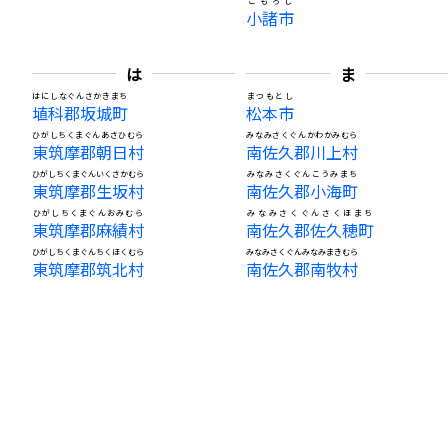
こもろし
小諸市
は
ま
はにしなぐんさかきまち
まつもとし
埴科郡坂城町
松本市
ひがしちくまぐんあさひむら
みなみさくぐんかわかみむら
東筑摩郡朝日村
南佐久郡川上村
ひがしちくまぐんいくさかむら
みなみさくぐんこうみまち
東筑摩郡生坂村
南佐久郡小海町
ひがしちくまぐんおみむら
みなみさくぐんさくほまち
東筑摩郡麻績村
南佐久郡佐久穂町
ひがしちくまぐんちくほくむら
みなみさくぐんみなみまきむら
東筑摩郡筑北村
南佐久郡南牧村