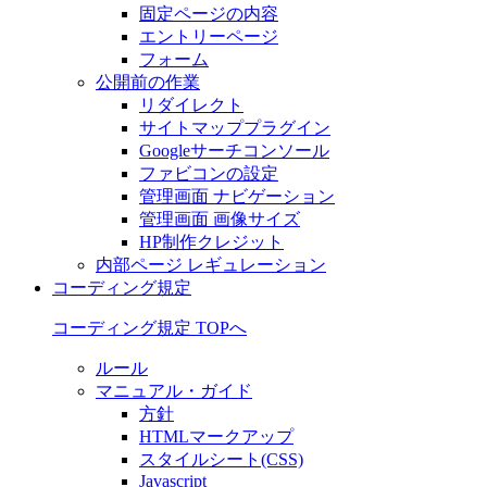
固定ページの内容
エントリーページ
フォーム
公開前の作業
リダイレクト
サイトマッププラグイン
Googleサーチコンソール
ファビコンの設定
管理画面 ナビゲーション
管理画面 画像サイズ
HP制作クレジット
内部ページ レギュレーション
コーディング規定
コーディング規定 TOPへ
ルール
マニュアル・ガイド
方針
HTMLマークアップ
スタイルシート(CSS)
Javascript