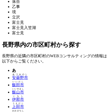
落合
乙事
境
立沢
富士見
富士見入笠湖
富士見
長野県内の市区町村から探す
長野県の近隣の市区町村のWEBコンサルティングの情報は
以下からご覧ください。
あ
あづみのし
安曇野市
いいだし
飯田市
いいやまし
飯山市
いなし
伊那市
うえだし
上田市
おおまちし