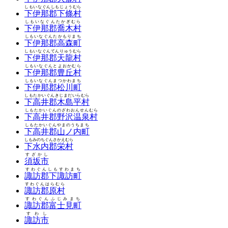
しもいなぐんしもじょうむら
下伊那郡下條村
しもいなぐんたかぎむら
下伊那郡喬木村
しもいなぐんたかもりまち
下伊那郡高森町
しもいなぐんてんりゅうむら
下伊那郡天龍村
しもいなぐんとよおかむら
下伊那郡豊丘村
しもいなぐんまつかわまち
下伊那郡松川町
しもたかいぐんきじまだいらむら
下高井郡木島平村
しもたかいぐんのざわおんせんむら
下高井郡野沢温泉村
しもたかいぐんやまのうちまち
下高井郡山ノ内町
しもみのちぐんさかえむら
下水内郡栄村
すざかし
須坂市
すわぐんしもすわまち
諏訪郡下諏訪町
すわぐんはらむら
諏訪郡原村
すわぐんふじみまち
諏訪郡富士見町
すわし
諏訪市