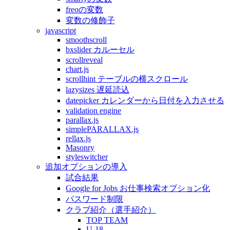
freoの変数
変数の修飾子
javascript
smoothscroll
bxslider カルーセル
scrollreveal
chart.js
scrollhint テーブルの横スクロール
lazysizes 遅延読込
datepicker カレンダーから日付を入力させる
validation engine
parallax.js
simplePARALLAX.js
rellax.js
Masonry
styleswitcher
追加オプションの導入
試合結果
Google for Jobs お仕事検索オプション化
パスワード制限
クラブ紹介（選手紹介）
TOP TEAM
U-18