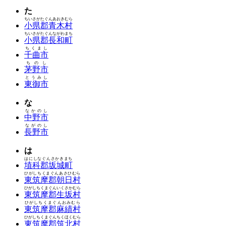
た
ちいさがたぐんあおきむら
小県郡青木村
ちいさがたぐんながわまち
小県郡長和町
ちくまし
千曲市
ちのし
茅野市
とうみし
東御市
な
なかのし
中野市
ながのし
長野市
は
はにしなぐんさかきまち
埴科郡坂城町
ひがしちくまぐんあさひむら
東筑摩郡朝日村
ひがしちくまぐんいくさかむら
東筑摩郡生坂村
ひがしちくまぐんおみむら
東筑摩郡麻績村
ひがしちくまぐんちくほくむら
東筑摩郡筑北村