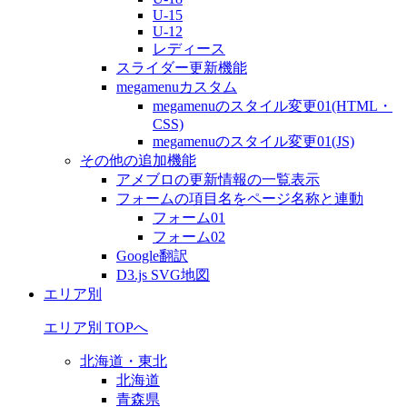
U-15
U-12
レディース
スライダー更新機能
megamenuカスタム
megamenuのスタイル変更01(HTML・
CSS)
megamenuのスタイル変更01(JS)
その他の追加機能
アメブロの更新情報の一覧表示
フォームの項目名をページ名称と連動
フォーム01
フォーム02
Google翻訳
D3.js SVG地図
エリア別
エリア別 TOPへ
北海道・東北
北海道
青森県