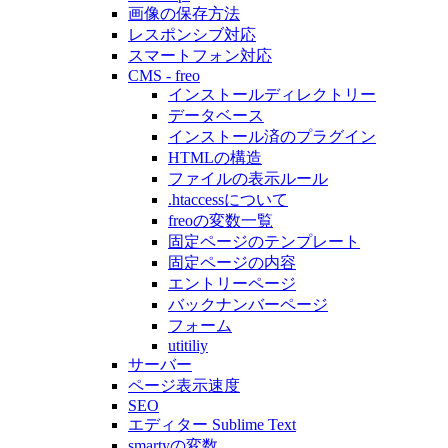
画像の保存方法
レスポンシブ対応
スマートフォン対応
CMS - freo
インストールディレクトリー
データベース
インストール済のプラグイン
HTMLの構造
ファイルの表示ルール
.htaccessについて
freoの変数一覧
固定ページのテンプレート
固定ページの内容
エントリーページ
バックナンバーページ
フォーム
utitiliy
サーバー
ページ表示速度
SEO
エディター Sublime Text
smartyの変数