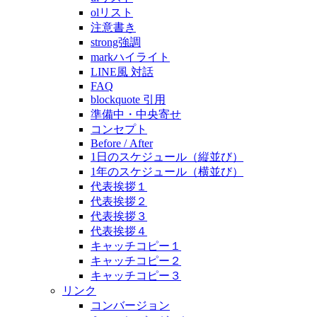
olリスト
注意書き
strong強調
markハイライト
LINE風 対話
FAQ
blockquote 引用
準備中・中央寄せ
コンセプト
Before / After
1日のスケジュール（縦並び）
1年のスケジュール（横並び）
代表挨拶１
代表挨拶２
代表挨拶３
代表挨拶４
キャッチコピー１
キャッチコピー２
キャッチコピー３
リンク
コンバージョン