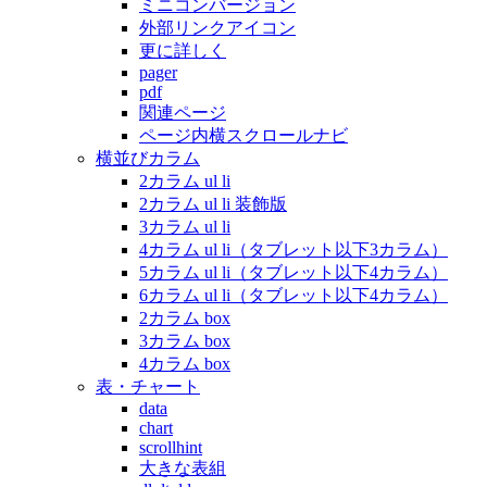
ミニコンバージョン
外部リンクアイコン
更に詳しく
pager
pdf
関連ページ
ページ内横スクロールナビ
横並びカラム
2カラム ul li
2カラム ul li 装飾版
3カラム ul li
4カラム ul li（タブレット以下3カラム）
5カラム ul li（タブレット以下4カラム）
6カラム ul li（タブレット以下4カラム）
2カラム box
3カラム box
4カラム box
表・チャート
data
chart
scrollhint
大きな表組