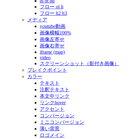
dl dt dd
フロー ol li
フロー h2 h3
メディア
youtube動画
画像横幅100%
画像左寄せ
画像右寄せ
iframe (map)
video
スクリーンショット（影付き画像）
ブレイクポイント
カラー
テキスト
注釈テキスト
本文中リンク
リンクhover
アクセント
コンバージョン
ミニコンバージョン
薄い背景
ロゴメイン