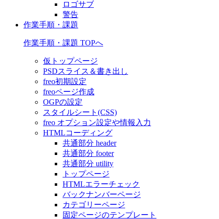
ロゴサブ
警告
作業手順・課題
作業手順・課題 TOPへ
仮トップページ
PSDスライス＆書き出し
freo初期設定
freoページ作成
OGPの設定
スタイルシート(CSS)
freo オプション設定や情報入力
HTMLコーディング
共通部分 header
共通部分 footer
共通部分 utility
トップページ
HTMLエラーチェック
バックナンバーページ
カテゴリーページ
固定ページのテンプレート