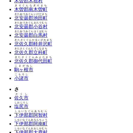
木曽郡木祖村
きそぐんなぎそまち
木曽郡南木曽町
きたあづみぐんいけだまち
北安曇郡池田町
きたあづみぐんおたりむら
北安曇郡小谷村
きたあづみぐんはくばむら
北安曇郡白馬村
きたさくぐんかるいざわまち
北佐久郡軽井沢町
きたさくぐんたてしなまち
北佐久郡立科町
きたさくぐんみよたまち
北佐久郡御代田町
こまがねし
駒ヶ根市
こもろし
小諸市
さ
さくし
佐久市
しおじりし
塩尻市
しもいなぐんあちむら
下伊那郡阿智村
しもいなぐんあなんちょう
下伊那郡阿南町
しもいなぐんおおしかむら
下伊那郡大鹿村