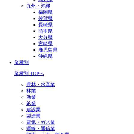
九州・沖縄
福岡県
佐賀県
長崎県
熊本県
大分県
宮崎県
鹿児島県
沖縄県
業種別
業種別 TOPへ
農林・水産業
林業
漁業
鉱業
建設業
製造業
電気・ガス業
運輸・通信業