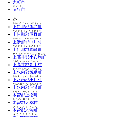
大町市
おかやし
岡谷市
か
かみいなぐんいいじままち
上伊那郡飯島町
かみいなぐんたつのまち
上伊那郡辰野町
かみいなぐんなかがわむら
上伊那郡中川村
かみいなぐんみのわまち
上伊那郡箕輪町
かみたかいぐんおぶせまち
上高井郡小布施町
かみたかいぐんたかやまむら
上高井郡高山村
かみみのちぐんいいづなまち
上水内郡飯綱町
かみみのちぐんおがわむら
上水内郡小川村
かみみのちぐんしなのまち
上水内郡信濃町
きそぐんあげまつまち
木曽郡上松町
きそぐんおおくわむら
木曽郡大桑村
きそぐんきそまち
木曽郡木曽町
きそぐんきそむら