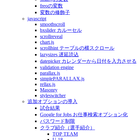
freoの変数
変数の修飾子
javascript
smoothscroll
bxslider カルーセル
scrollreveal
chart.js
scrollhint テーブルの横スクロール
lazysizes 遅延読込
datepicker カレンダーから日付を入力させる
validation engine
parallax.js
simplePARALLAX.js
rellax.js
Masonry
styleswitcher
追加オプションの導入
試合結果
Google for Jobs お仕事検索オプション化
パスワード制限
クラブ紹介（選手紹介）
TOP TEAM
U-18