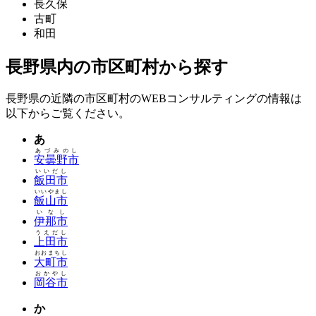
長久保
古町
和田
長野県内の市区町村から探す
長野県の近隣の市区町村のWEBコンサルティングの情報は
以下からご覧ください。
あ
あづみのし
安曇野市
いいだし
飯田市
いいやまし
飯山市
いなし
伊那市
うえだし
上田市
おおまちし
大町市
おかやし
岡谷市
か