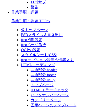
ロゴサブ
警告
作業手順・課題
作業手順・課題 TOPへ
仮トップページ
PSDスライス＆書き出し
freo初期設定
freoページ作成
OGPの設定
スタイルシート(CSS)
freo オプション設定や情報入力
HTMLコーディング
共通部分 header
共通部分 footer
共通部分 utility
トップページ
HTMLエラーチェック
バックナンバーページ
カテゴリーページ
固定ページのテンプレート