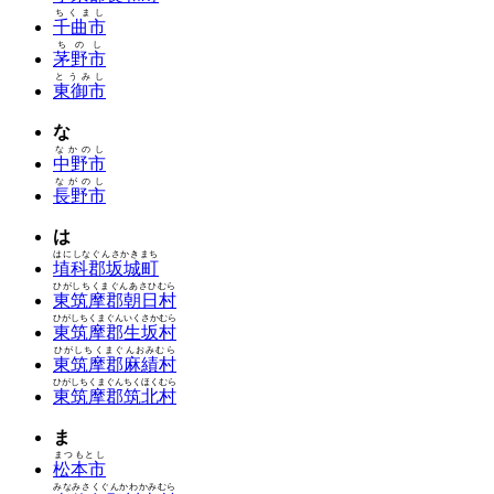
ちくまし
千曲市
ちのし
茅野市
とうみし
東御市
な
なかのし
中野市
ながのし
長野市
は
はにしなぐんさかきまち
埴科郡坂城町
ひがしちくまぐんあさひむら
東筑摩郡朝日村
ひがしちくまぐんいくさかむら
東筑摩郡生坂村
ひがしちくまぐんおみむら
東筑摩郡麻績村
ひがしちくまぐんちくほくむら
東筑摩郡筑北村
ま
まつもとし
松本市
みなみさくぐんかわかみむら