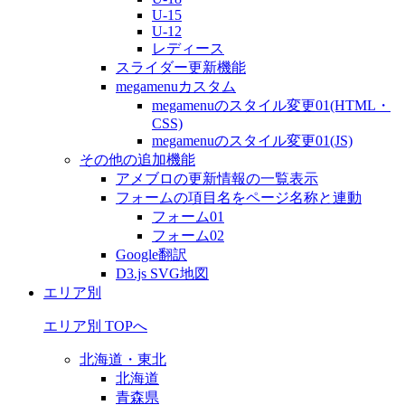
U-15
U-12
レディース
スライダー更新機能
megamenuカスタム
megamenuのスタイル変更01(HTML・
CSS)
megamenuのスタイル変更01(JS)
その他の追加機能
アメブロの更新情報の一覧表示
フォームの項目名をページ名称と連動
フォーム01
フォーム02
Google翻訳
D3.js SVG地図
エリア別
エリア別 TOPへ
北海道・東北
北海道
青森県