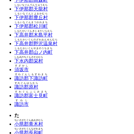
下伊那郡高森町
しもいなぐんてんりゅうむら
下伊那郡天龍村
しもいなぐんとよおかむら
下伊那郡豊丘村
しもいなぐんまつかわまち
下伊那郡松川町
しもたかいぐんきじまだいらむら
下高井郡木島平村
しもたかいぐんのざわおんせんむら
下高井郡野沢温泉村
しもたかいぐんやまのうちまち
下高井郡山ノ内町
しもみのちぐんさかえむら
下水内郡栄村
すざかし
須坂市
すわぐんしもすわまち
諏訪郡下諏訪町
すわぐんはらむら
諏訪郡原村
すわぐんふじみまち
諏訪郡富士見町
すわし
諏訪市
た
ちいさがたぐんあおきむら
小県郡青木村
ちいさがたぐんながわまち
小県郡長和町