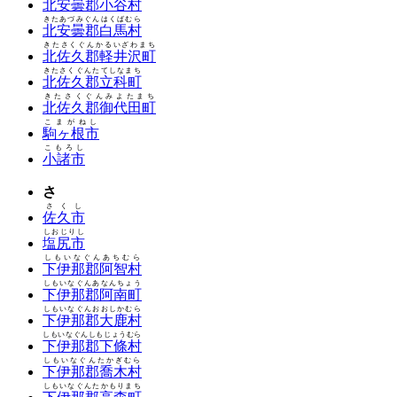
北安曇郡小谷村
きたあづみぐんはくばむら
北安曇郡白馬村
きたさくぐんかるいざわまち
北佐久郡軽井沢町
きたさくぐんたてしなまち
北佐久郡立科町
きたさくぐんみよたまち
北佐久郡御代田町
こまがねし
駒ヶ根市
こもろし
小諸市
さ
さくし
佐久市
しおじりし
塩尻市
しもいなぐんあちむら
下伊那郡阿智村
しもいなぐんあなんちょう
下伊那郡阿南町
しもいなぐんおおしかむら
下伊那郡大鹿村
しもいなぐんしもじょうむら
下伊那郡下條村
しもいなぐんたかぎむら
下伊那郡喬木村
しもいなぐんたかもりまち