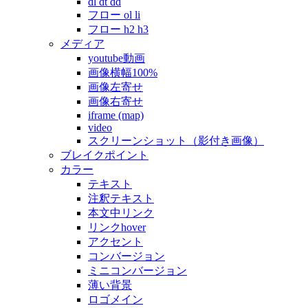
dl dt dd
フロー ol li
フロー h2 h3
メディア
youtube動画
画像横幅100%
画像左寄せ
画像右寄せ
iframe (map)
video
スクリーンショット（影付き画像）
ブレイクポイント
カラー
テキスト
注釈テキスト
本文中リンク
リンクhover
アクセント
コンバージョン
ミニコンバージョン
薄い背景
ロゴメイン