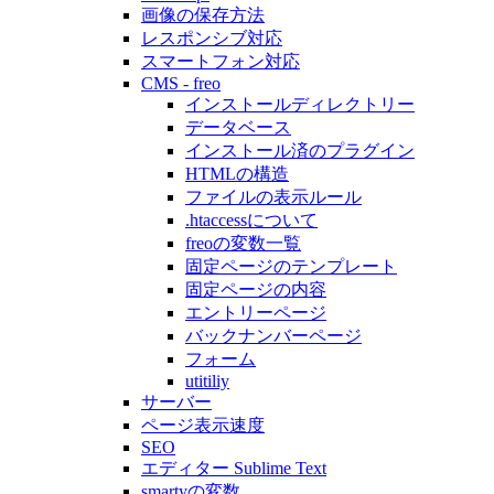
画像の保存方法
レスポンシブ対応
スマートフォン対応
CMS - freo
インストールディレクトリー
データベース
インストール済のプラグイン
HTMLの構造
ファイルの表示ルール
.htaccessについて
freoの変数一覧
固定ページのテンプレート
固定ページの内容
エントリーページ
バックナンバーページ
フォーム
utitiliy
サーバー
ページ表示速度
SEO
エディター Sublime Text
smartyの変数