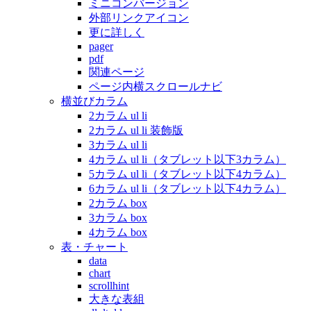
ミニコンバージョン
外部リンクアイコン
更に詳しく
pager
pdf
関連ページ
ページ内横スクロールナビ
横並びカラム
2カラム ul li
2カラム ul li 装飾版
3カラム ul li
4カラム ul li（タブレット以下3カラム）
5カラム ul li（タブレット以下4カラム）
6カラム ul li（タブレット以下4カラム）
2カラム box
3カラム box
4カラム box
表・チャート
data
chart
scrollhint
大きな表組