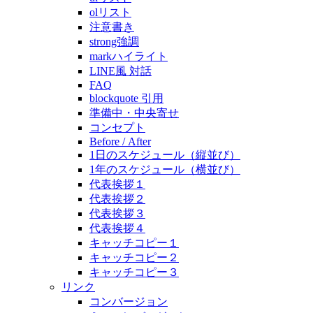
olリスト
注意書き
strong強調
markハイライト
LINE風 対話
FAQ
blockquote 引用
準備中・中央寄せ
コンセプト
Before / After
1日のスケジュール（縦並び）
1年のスケジュール（横並び）
代表挨拶１
代表挨拶２
代表挨拶３
代表挨拶４
キャッチコピー１
キャッチコピー２
キャッチコピー３
リンク
コンバージョン