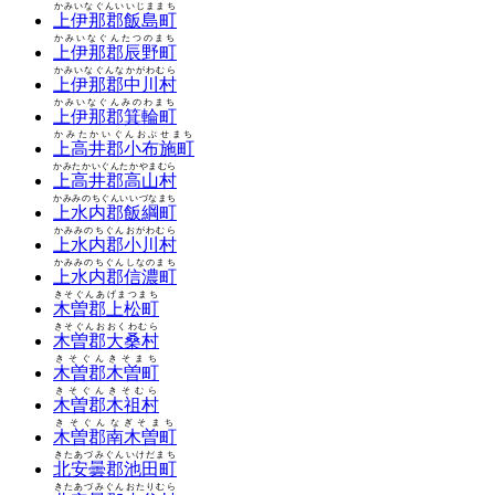
かみいなぐんいいじままち
上伊那郡飯島町
かみいなぐんたつのまち
上伊那郡辰野町
かみいなぐんなかがわむら
上伊那郡中川村
かみいなぐんみのわまち
上伊那郡箕輪町
かみたかいぐんおぶせまち
上高井郡小布施町
かみたかいぐんたかやまむら
上高井郡高山村
かみみのちぐんいいづなまち
上水内郡飯綱町
かみみのちぐんおがわむら
上水内郡小川村
かみみのちぐんしなのまち
上水内郡信濃町
きそぐんあげまつまち
木曽郡上松町
きそぐんおおくわむら
木曽郡大桑村
きそぐんきそまち
木曽郡木曽町
きそぐんきそむら
木曽郡木祖村
きそぐんなぎそまち
木曽郡南木曽町
きたあづみぐんいけだまち
北安曇郡池田町
きたあづみぐんおたりむら