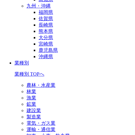
九州・沖縄
福岡県
佐賀県
長崎県
熊本県
大分県
宮崎県
鹿児島県
沖縄県
業種別
業種別 TOPへ
農林・水産業
林業
漁業
鉱業
建設業
製造業
電気・ガス業
運輸・通信業