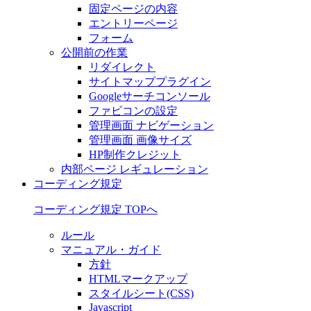
固定ページの内容
エントリーページ
フォーム
公開前の作業
リダイレクト
サイトマッププラグイン
Googleサーチコンソール
ファビコンの設定
管理画面 ナビゲーション
管理画面 画像サイズ
HP制作クレジット
内部ページ レギュレーション
コーディング規定
コーディング規定 TOPへ
ルール
マニュアル・ガイド
方針
HTMLマークアップ
スタイルシート(CSS)
Javascript