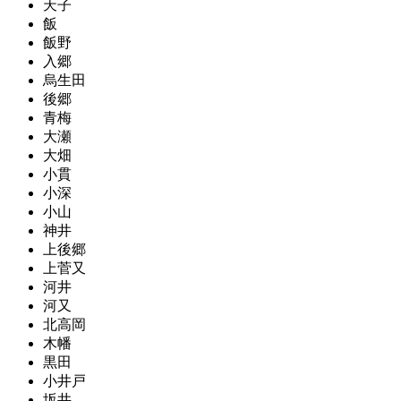
天子
飯
飯野
入郷
烏生田
後郷
青梅
大瀬
大畑
小貫
小深
小山
神井
上後郷
上菅又
河井
河又
北高岡
木幡
黒田
小井戸
坂井