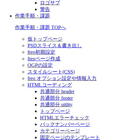
ロゴサブ
警告
作業手順・課題
作業手順・課題 TOPへ
仮トップページ
PSDスライス＆書き出し
freo初期設定
freoページ作成
OGPの設定
スタイルシート(CSS)
freo オプション設定や情報入力
HTMLコーディング
共通部分 header
共通部分 footer
共通部分 utility
トップページ
HTMLエラーチェック
バックナンバーページ
カテゴリーページ
固定ページのテンプレート