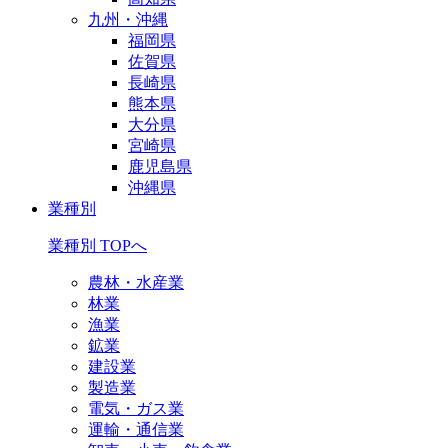
九州・沖縄
福岡県
佐賀県
長崎県
熊本県
大分県
宮崎県
鹿児島県
沖縄県
業種別
業種別 TOPへ
農林・水産業
林業
漁業
鉱業
建設業
製造業
電気・ガス業
運輸・通信業