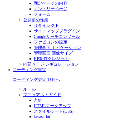
固定ページの内容
エントリーページ
フォーム
公開前の作業
リダイレクト
サイトマッププラグイン
Googleサーチコンソール
ファビコンの設定
管理画面 ナビゲーション
管理画面 画像サイズ
HP制作クレジット
内部ページ レギュレーション
コーディング規定
コーディング規定 TOPへ
ルール
マニュアル・ガイド
方針
HTMLマークアップ
スタイルシート(CSS)
Javascript