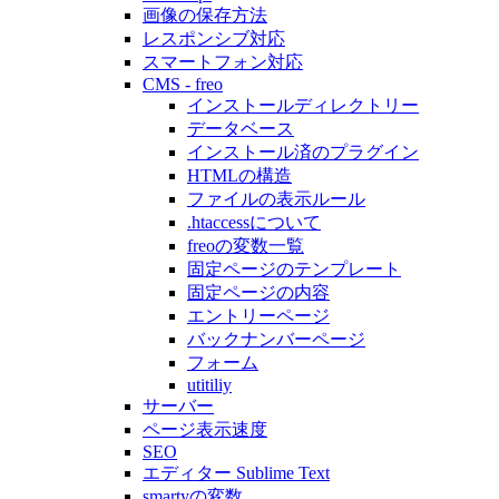
画像の保存方法
レスポンシブ対応
スマートフォン対応
CMS - freo
インストールディレクトリー
データベース
インストール済のプラグイン
HTMLの構造
ファイルの表示ルール
.htaccessについて
freoの変数一覧
固定ページのテンプレート
固定ページの内容
エントリーページ
バックナンバーページ
フォーム
utitiliy
サーバー
ページ表示速度
SEO
エディター Sublime Text
smartyの変数