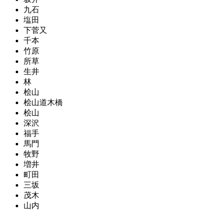
九石
塩田
下菅又
千本
竹原
所草
生井
林
桧山
桧山道木橋
桧山
深沢
福手
馬門
牧野
増井
町田
三坂
茂木
山内