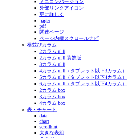
ミニコンバージョン
外部リンクアイコン
更に詳しく
pager
pdf
関連ページ
ページ内横スクロールナビ
横並びカラム
2カラム ul li
2カラム ul li 装飾版
3カラム ul li
4カラム ul li（タブレット以下3カラム）
5カラム ul li（タブレット以下4カラム）
6カラム ul li（タブレット以下4カラム）
2カラム box
3カラム box
4カラム box
表・チャート
data
chart
scrollhint
大きな表組