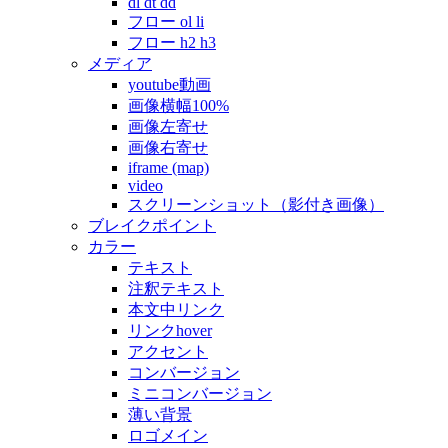
dl dt dd
フロー ol li
フロー h2 h3
メディア
youtube動画
画像横幅100%
画像左寄せ
画像右寄せ
iframe (map)
video
スクリーンショット（影付き画像）
ブレイクポイント
カラー
テキスト
注釈テキスト
本文中リンク
リンクhover
アクセント
コンバージョン
ミニコンバージョン
薄い背景
ロゴメイン