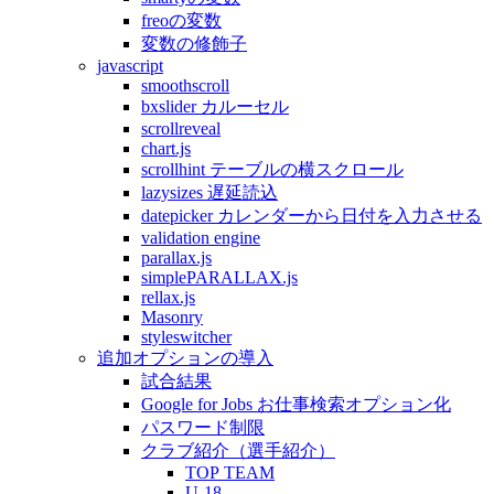
freoの変数
変数の修飾子
javascript
smoothscroll
bxslider カルーセル
scrollreveal
chart.js
scrollhint テーブルの横スクロール
lazysizes 遅延読込
datepicker カレンダーから日付を入力させる
validation engine
parallax.js
simplePARALLAX.js
rellax.js
Masonry
styleswitcher
追加オプションの導入
試合結果
Google for Jobs お仕事検索オプション化
パスワード制限
クラブ紹介（選手紹介）
TOP TEAM
U-18