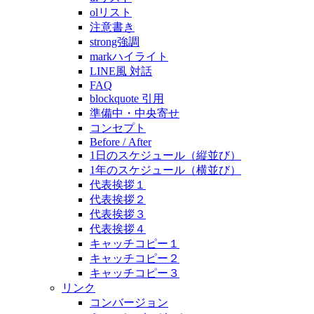
olリスト
注意書き
strong強調
markハイライト
LINE風 対話
FAQ
blockquote 引用
準備中・中央寄せ
コンセプト
Before / After
1日のスケジュール（縦並び）
1年のスケジュール（横並び）
代表挨拶１
代表挨拶２
代表挨拶３
代表挨拶４
キャッチコピー１
キャッチコピー２
キャッチコピー３
リンク
コンバージョン