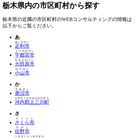
栃木県内の市区町村から探す
栃木県の近隣の市区町村のWEBコンサルティングの情報は
以下からご覧ください。
あ
あしかがし
足利市
うつのみやし
宇都宮市
おおたわらし
大田原市
おやまし
小山市
か
かぬまし
鹿沼市
かわちぐんかみのかわまち
河内郡上三川町
さ
さくらし
さくら市
さのし
佐野市
しおやぐんしおやまち