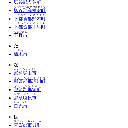
塩谷郡塩谷町
しおやぐんたかねざわまち
塩谷郡高根沢町
しもつがぐんのぎまち
下都賀郡野木町
しもつがぐんみぶまち
下都賀郡壬生町
しもつけし
下野市
た
とちぎし
栃木市
な
なすからすやまし
那須烏山市
なすぐんなかがわまち
那須郡那珂川町
なすぐんなすまち
那須郡那須町
なすしおばらし
那須塩原市
にっこうし
日光市
は
はがぐんいちかいまち
芳賀郡市貝町