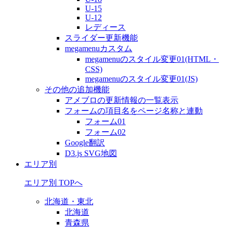
U-15
U-12
レディース
スライダー更新機能
megamenuカスタム
megamenuのスタイル変更01(HTML・
CSS)
megamenuのスタイル変更01(JS)
その他の追加機能
アメブロの更新情報の一覧表示
フォームの項目名をページ名称と連動
フォーム01
フォーム02
Google翻訳
D3.js SVG地図
エリア別
エリア別 TOPへ
北海道・東北
北海道
青森県