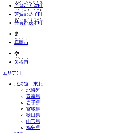
はがぐんはがまち
芳賀郡芳賀町
はがぐんましこまち
芳賀郡益子町
はがぐんもてぎまち
芳賀郡茂木町
ま
もおかし
真岡市
や
やいたし
矢板市
エリア別
北海道・東北
北海道
青森県
岩手県
宮城県
秋田県
山形県
福島県