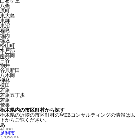
白布ケ丘
八條
原町
東大島
東郷
東沼
程島
堀内
堀込
松山町
水戸部
南高岡
三谷
物井
谷貝新田
八木岡
柳林
横田
若旅
若旅五丁歩
若旅
鷲巣
栃木県内の市区町村から探す
栃木県の近隣の市区町村のWEBコンサルティングの情報は以
下からご覧ください。
あ
あしかがし
足利市
うつのみやし