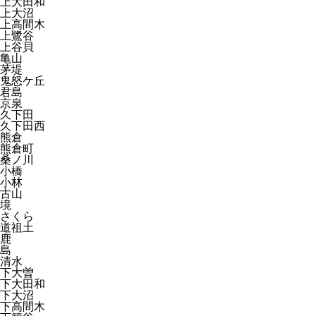
上大田和
上大沼
上高間木
上鷺谷
上谷貝
亀山
茅堤
鬼怒ケ丘
君島
京泉
久下田
久下田西
熊倉
熊倉町
桑ノ川
小橋
小林
古山
境
さくら
道祖土
鹿
島
清水
下大曽
下大田和
下大沼
下高間木