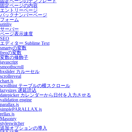
固定ページのテンプレート
固定ページの内容
エントリーページ
バックナンバーページ
フォーム
utitiliy
サーバー
ページ表示速度
SEO
エディター Sublime Text
smartyの変数
freoの変数
変数の修飾子
javascript
smoothscroll
bxslider カルーセル
scrollreveal
chart.js
scrollhint テーブルの横スクロール
lazysizes 遅延読込
datepicker カレンダーから日付を入力させる
validation engine
parallax.js
simplePARALLAX.js
rellax.js
Masonry
styleswitcher
追加オプションの導入