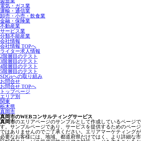
製造業
電気・ガス業
運輸・通信業
卸売・小売・飲食業
金融・保険業
不動産業
サービス業
分類不能産業
会社情報
会社情報 TOPへ
ライター求人情報
2階層目のテスト
3階層目のテスト
4階層目のテスト
5階層目のテスト
SDGsへの取り組み
お問合せ
お問合せ TOPへ
トップページ
エリア別
関東
栃木県
真岡市
真岡市のWEBコンサルティングサービス
真岡市
のエリアページのサンプルとして作成しているページで
す。サンプルページであり、サービスを提供するためのページ
ではありませんのでご了承ください。エリアマーケティングが
必要なお客様には、地域、都道府県だけではく、より詳細な市