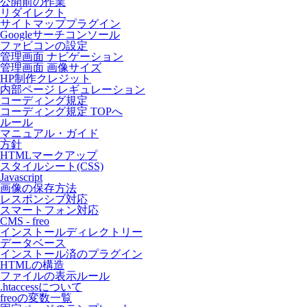
公開前の作業
リダイレクト
サイトマッププラグイン
Googleサーチコンソール
ファビコンの設定
管理画面 ナビゲーション
管理画面 画像サイズ
HP制作クレジット
内部ページ レギュレーション
コーディング規定
コーディング規定 TOPへ
ルール
マニュアル・ガイド
方針
HTMLマークアップ
スタイルシート(CSS)
Javascript
画像の保存方法
レスポンシブ対応
スマートフォン対応
CMS - freo
インストールディレクトリー
データベース
インストール済のプラグイン
HTMLの構造
ファイルの表示ルール
.htaccessについて
freoの変数一覧