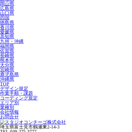
岡山県
広島県
山口県
四国
徳島県
香川県
愛媛県
高知県
九州・沖縄
福岡県
佐賀県
長崎県
熊本県
大分県
宮崎県
鹿児島県
沖縄県
TOP
デザイン規定
作業手順・課題
コーディング規定
エリア別
業種別
会社情報
お問合せ
埼玉県富士見市鶴瀬東2-14-3
TEL 049-275-3777