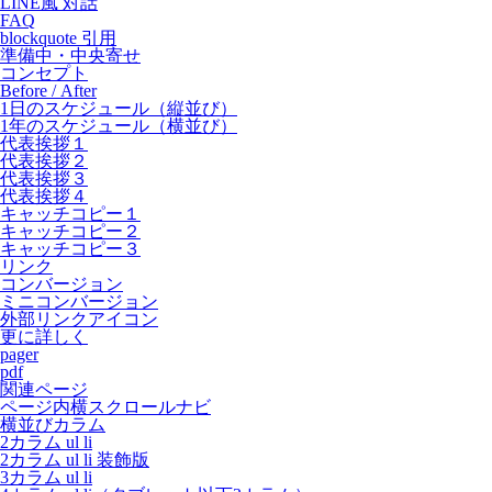
LINE風 対話
FAQ
blockquote 引用
準備中・中央寄せ
コンセプト
Before / After
1日のスケジュール（縦並び）
1年のスケジュール（横並び）
代表挨拶１
代表挨拶２
代表挨拶３
代表挨拶４
キャッチコピー１
キャッチコピー２
キャッチコピー３
リンク
コンバージョン
ミニコンバージョン
外部リンクアイコン
更に詳しく
pager
pdf
関連ページ
ページ内横スクロールナビ
横並びカラム
2カラム ul li
2カラム ul li 装飾版
3カラム ul li