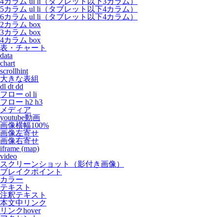
4カラム ul li（タブレット以下3カラム）
5カラム ul li（タブレット以下4カラム）
6カラム ul li（タブレット以下4カラム）
2カラム box
3カラム box
4カラム box
表・チャート
data
chart
scrollhint
大きな表組
dl dt dd
フロー ol li
フロー h2 h3
メディア
youtube動画
画像横幅100%
画像左寄せ
画像右寄せ
iframe (map)
video
スクリーンショット（影付き画像）
ブレイクポイント
カラー
テキスト
注釈テキスト
本文中リンク
リンクhover