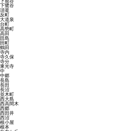
下籠谷
下鷺谷
須釜
反町
大道泉
台町
高勢町
高田
田島
田町
鶴田
寺内
寺久保
寺分
東光寺
中
中郷
長島
長田
長沼
並木町
西大島
西高間木
西郷
西田井
西沼
根小屋
根本