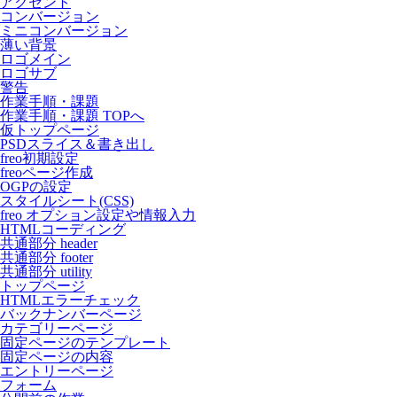
アクセント
コンバージョン
ミニコンバージョン
薄い背景
ロゴメイン
ロゴサブ
警告
作業手順・課題
作業手順・課題 TOPへ
仮トップページ
PSDスライス＆書き出し
freo初期設定
freoページ作成
OGPの設定
スタイルシート(CSS)
freo オプション設定や情報入力
HTMLコーディング
共通部分 header
共通部分 footer
共通部分 utility
トップページ
HTMLエラーチェック
バックナンバーページ
カテゴリーページ
固定ページのテンプレート
固定ページの内容
エントリーページ
フォーム