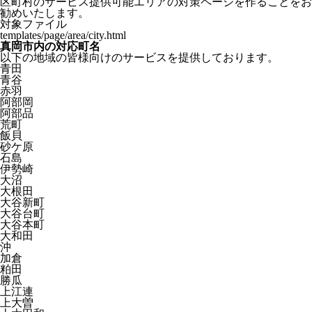
区町村のサービス提供可能エリアの対策ページを作ることをお
勧めいたします。
対象ファイル
templates/page/area/city.html
真岡市内の対応町名
以下の地域の皆様向けのサービスを提供しております。
青田
青谷
赤羽
阿部岡
阿部品
荒町
飯貝
砂ケ原
石島
伊勢崎
大沼
大根田
大谷新町
大谷台町
大谷本町
大和田
沖
加倉
粕田
勝瓜
上江連
上大曽