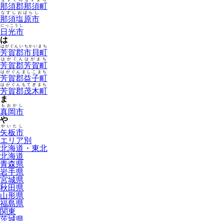
那須郡那須町
なすしおばらし
那須塩原市
にっこうし
日光市
は
はがぐんいちかいまち
芳賀郡市貝町
はがぐんはがまち
芳賀郡芳賀町
はがぐんましこまち
芳賀郡益子町
はがぐんもてぎまち
芳賀郡茂木町
ま
もおかし
真岡市
や
やいたし
矢板市
エリア別
北海道・東北
北海道
青森県
岩手県
宮城県
秋田県
山形県
福島県
関東
茨城県