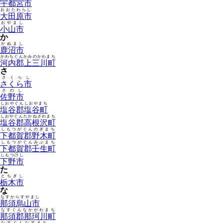
宇都宮市
おおたわらし
大田原市
おやまし
小山市
か
かぬまし
鹿沼市
かわちぐんかみのかわまち
河内郡上三川町
さ
さくらし
さくら市
さのし
佐野市
しおやぐんしおやまち
塩谷郡塩谷町
しおやぐんたかねざわまち
塩谷郡高根沢町
しもつがぐんのぎまち
下都賀郡野木町
しもつがぐんみぶまち
下都賀郡壬生町
しもつけし
下野市
た
とちぎし
栃木市
な
なすからすやまし
那須烏山市
なすぐんなかがわまち
那須郡那珂川町
なすぐんなすまち