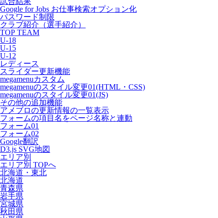
試合結果
Google for Jobs お仕事検索オプション化
パスワード制限
クラブ紹介（選手紹介）
TOP TEAM
U-18
U-15
U-12
レディース
スライダー更新機能
megamenuカスタム
megamenuのスタイル変更01(HTML・CSS)
megamenuのスタイル変更01(JS)
その他の追加機能
アメブロの更新情報の一覧表示
フォームの項目名をページ名称と連動
フォーム01
フォーム02
Google翻訳
D3.js SVG地図
エリア別
エリア別 TOPへ
北海道・東北
北海道
青森県
岩手県
宮城県
秋田県