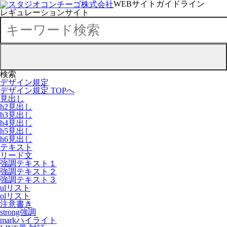
WEBサイトガイドライン
レギュレーションサイト
検索
デザイン規定
デザイン規定 TOPへ
見出し
h2見出し
h3見出し
h4見出し
h5見出し
h6見出し
テキスト
リード文
強調テキスト１
強調テキスト２
強調テキスト３
ulリスト
olリスト
注意書き
strong強調
markハイライト