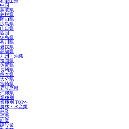
和歌山県
中国
鳥取県
島根県
岡山県
広島県
山口県
四国
徳島県
香川県
愛媛県
高知県
九州・沖縄
福岡県
佐賀県
長崎県
熊本県
大分県
宮崎県
鹿児島県
沖縄県
業種別
業種別 TOPへ
農林・水産業
林業
漁業
鉱業
建設業