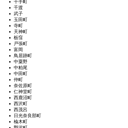
千手町
千渡
武子
玉田町
寺町
天神町
栃窪
戸張町
富岡
鳥居跡町
中粟野
中粕尾
中田町
仲町
奈佐原町
仁神堂町
西鹿沼町
西沢町
西茂呂
日光奈良部町
楡木町
野沢町