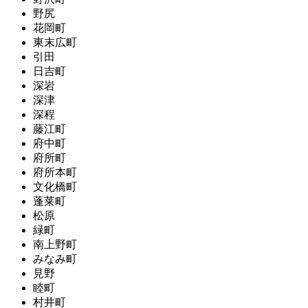
野尻
花岡町
東末広町
引田
日吉町
深岩
深津
深程
藤江町
府中町
府所町
府所本町
文化橋町
蓬莱町
松原
緑町
南上野町
みなみ町
見野
睦町
村井町