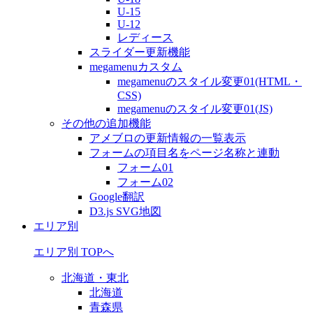
U-15
U-12
レディース
スライダー更新機能
megamenuカスタム
megamenuのスタイル変更01(HTML・
CSS)
megamenuのスタイル変更01(JS)
その他の追加機能
アメブロの更新情報の一覧表示
フォームの項目名をページ名称と連動
フォーム01
フォーム02
Google翻訳
D3.js SVG地図
エリア別
エリア別 TOPへ
北海道・東北
北海道
青森県