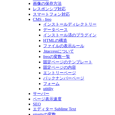
画像の保存方法
レスポンシブ対応
スマートフォン対応
CMS - freo
インストールディレクトリー
データベース
インストール済のプラグイン
HTMLの構造
ファイルの表示ルール
.htaccessについて
freoの変数一覧
固定ページのテンプレート
固定ページの内容
エントリーページ
バックナンバーページ
フォーム
utitiliy
サーバー
ページ表示速度
SEO
エディター Sublime Text
smartyの変数