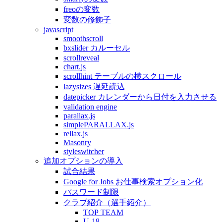
freoの変数
変数の修飾子
javascript
smoothscroll
bxslider カルーセル
scrollreveal
chart.js
scrollhint テーブルの横スクロール
lazysizes 遅延読込
datepicker カレンダーから日付を入力させる
validation engine
parallax.js
simplePARALLAX.js
rellax.js
Masonry
styleswitcher
追加オプションの導入
試合結果
Google for Jobs お仕事検索オプション化
パスワード制限
クラブ紹介（選手紹介）
TOP TEAM
U-18