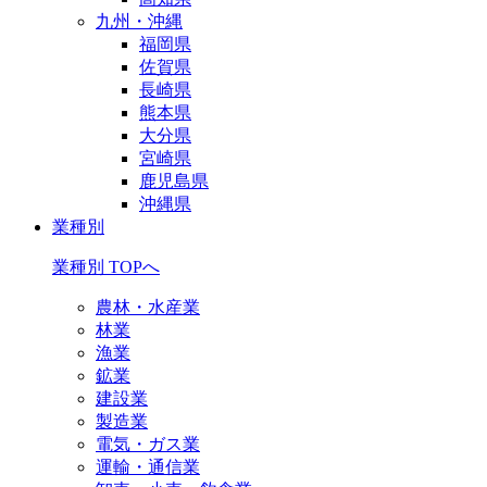
九州・沖縄
福岡県
佐賀県
長崎県
熊本県
大分県
宮崎県
鹿児島県
沖縄県
業種別
業種別 TOPへ
農林・水産業
林業
漁業
鉱業
建設業
製造業
電気・ガス業
運輸・通信業