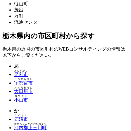
樅山町
茂呂
万町
流通センター
栃木県内の市区町村から探す
栃木県の近隣の市区町村のWEBコンサルティングの情報は
以下からご覧ください。
あ
あしかがし
足利市
うつのみやし
宇都宮市
おおたわらし
大田原市
おやまし
小山市
か
かぬまし
鹿沼市
かわちぐんかみのかわまち
河内郡上三川町