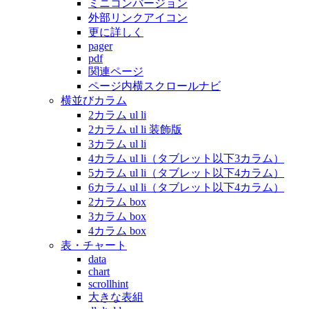
ミニコンバージョン
外部リンクアイコン
更に詳しく
pager
pdf
関連ページ
ページ内横スクロールナビ
横並びカラム
2カラム ul li
2カラム ul li 装飾版
3カラム ul li
4カラム ul li（タブレット以下3カラム）
5カラム ul li（タブレット以下4カラム）
6カラム ul li（タブレット以下4カラム）
2カラム box
3カラム box
4カラム box
表・チャート
data
chart
scrollhint
大きな表組