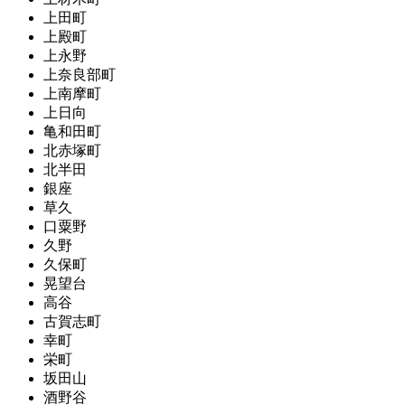
上田町
上殿町
上永野
上奈良部町
上南摩町
上日向
亀和田町
北赤塚町
北半田
銀座
草久
口粟野
久野
久保町
晃望台
高谷
古賀志町
幸町
栄町
坂田山
酒野谷