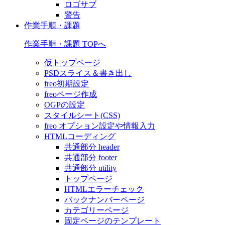
ロゴサブ
警告
作業手順・課題
作業手順・課題 TOPへ
仮トップページ
PSDスライス＆書き出し
freo初期設定
freoページ作成
OGPの設定
スタイルシート(CSS)
freo オプション設定や情報入力
HTMLコーディング
共通部分 header
共通部分 footer
共通部分 utility
トップページ
HTMLエラーチェック
バックナンバーページ
カテゴリーページ
固定ページのテンプレート