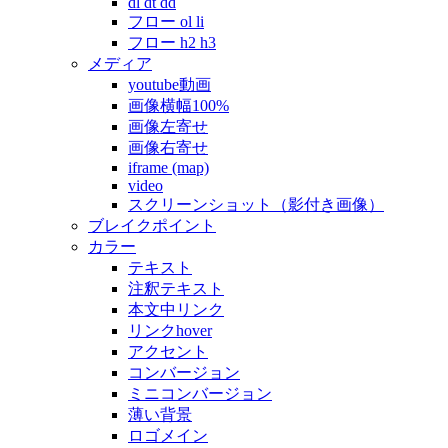
dl dt dd
フロー ol li
フロー h2 h3
メディア
youtube動画
画像横幅100%
画像左寄せ
画像右寄せ
iframe (map)
video
スクリーンショット（影付き画像）
ブレイクポイント
カラー
テキスト
注釈テキスト
本文中リンク
リンクhover
アクセント
コンバージョン
ミニコンバージョン
薄い背景
ロゴメイン