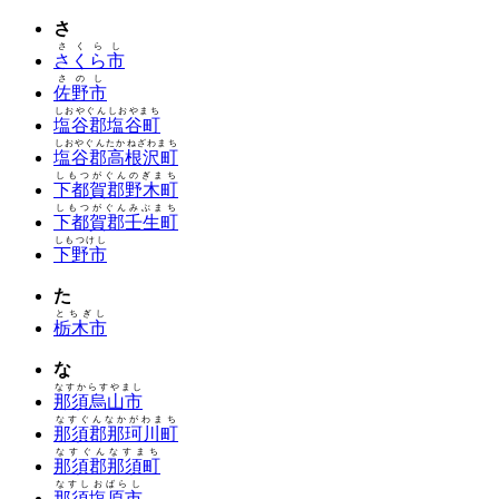
さ
さくらし
さくら市
さのし
佐野市
しおやぐんしおやまち
塩谷郡塩谷町
しおやぐんたかねざわまち
塩谷郡高根沢町
しもつがぐんのぎまち
下都賀郡野木町
しもつがぐんみぶまち
下都賀郡壬生町
しもつけし
下野市
た
とちぎし
栃木市
な
なすからすやまし
那須烏山市
なすぐんなかがわまち
那須郡那珂川町
なすぐんなすまち
那須郡那須町
なすしおばらし
那須塩原市