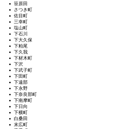
笹原田
さつき町
佐目町
三幸町
塩山町
下石川
下大久保
下粕尾
下久我
下材木町
下沢
下武子町
下田町
下遠部
下永野
下奈良部町
下南摩町
下日向
下横町
白桑田
末広町