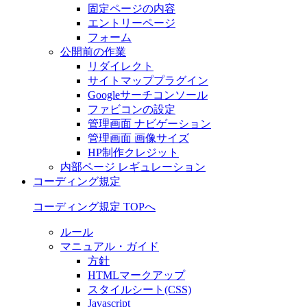
固定ページの内容
エントリーページ
フォーム
公開前の作業
リダイレクト
サイトマッププラグイン
Googleサーチコンソール
ファビコンの設定
管理画面 ナビゲーション
管理画面 画像サイズ
HP制作クレジット
内部ページ レギュレーション
コーディング規定
コーディング規定 TOPへ
ルール
マニュアル・ガイド
方針
HTMLマークアップ
スタイルシート(CSS)
Javascript