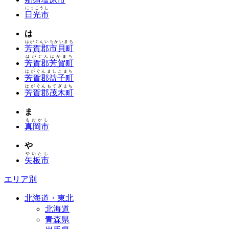
にっこうし
日光市
は
はがぐんいちかいまち
芳賀郡市貝町
はがぐんはがまち
芳賀郡芳賀町
はがぐんましこまち
芳賀郡益子町
はがぐんもてぎまち
芳賀郡茂木町
ま
もおかし
真岡市
や
やいたし
矢板市
エリア別
北海道・東北
北海道
青森県