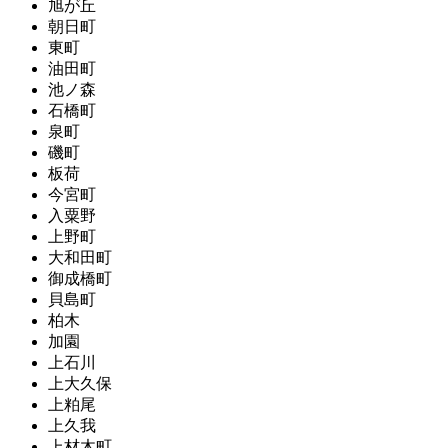
旭が丘
朝日町
東町
油田町
池ノ森
石橋町
泉町
磯町
板荷
今宮町
入粟野
上野町
大和田町
御成橋町
貝島町
柏木
加園
上石川
上大久保
上粕尾
上久我
上材木町