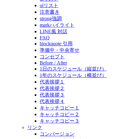
olリスト
注意書き
strong強調
markハイライト
LINE風 対話
FAQ
blockquote 引用
準備中・中央寄せ
コンセプト
Before / After
1日のスケジュール（縦並び）
1年のスケジュール（横並び）
代表挨拶１
代表挨拶２
代表挨拶３
代表挨拶４
キャッチコピー１
キャッチコピー２
キャッチコピー３
リンク
コンバージョン