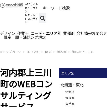
WEBサイト
ガイドライ
ン
レギュレー
ションサイ
ト
デザイン
作業手
コーディ
エリア別
業種別
会社情報
お問合せ
規定
順・課題
ング規定
トップページ
エリア別
関東
栃木県
河内郡上三川町
河内郡上三川
エリア別
町のWEBコン
北海道・東北
サルティング
北海道
青森県
サービス
岩手県