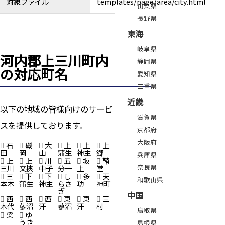
対象ファイル
templates/page/area/city.html
山梨県
長野県
東海
岐阜県
河内郡上三川町内
静岡県
の対応町名
愛知県
三重県
近畿
以下の地域の皆様向けのサービ
滋賀県
スを提供しております。
京都府
大阪府
石
磯
大
上
上
上
田
岡
山
蒲生
神主
郷
兵庫県
上
上
川
五
坂
鞘
奈良県
三川
文挾
中子
分一
上
堂
三
下
下
し
多
天
和歌山県
本木
蒲生
神主
らさ
功
神町
ぎ
中国
西
西
西
東
東
三
木代
蓼沼
汗
蓼沼
汗
村
鳥取県
梁
ゆ
うき
島根県