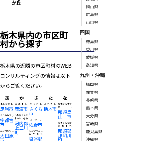
が丘
岡山県
広島県
山口県
四国
栃木県内の市区町
村から探す
徳島県
香川県
愛媛県
栃木県の近隣の市区町村のWEB
高知県
九州・沖縄
コンサルティングの情報は以下
福岡県
からご覧ください。
佐賀県
あ
か
さ
た
な
長崎県
あしかがし
かぬまし
さくらし
とちぎし
なすからすや
熊本県
足利市
鹿沼市
さくら
栃木市
まし
那須烏
市
大分県
山市
うつのみやし
かわちぐんか
宇都宮
みのかわまち
さのし
河内郡
宮崎県
市
佐野市
なすぐんなか
上三川
がわまち
那須郡
鹿児島県
町
おおたわらし
しおやぐんし
那珂川
大田原
おやまち
塩谷郡
町
沖縄県
市