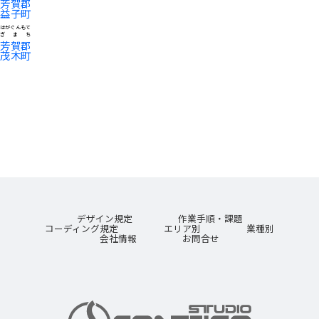
芳賀郡
益子町
はがぐんもて
ぎまち
芳賀郡
茂木町
デザイン規定
作業手順・課題
コーディング規定
エリア別
業種別
会社情報
お問合せ