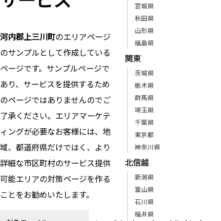
宮城県
秋田県
山形県
河内郡上三川町
のエリアページ
福島県
のサンプルとして作成している
関東
ページです。サンプルページで
茨城県
あり、サービスを提供するため
栃木県
群馬県
のページではありませんのでご
埼玉県
了承ください。エリアマーケテ
千葉県
ィングが必要なお客様には、地
東京都
域、都道府県だけではく、より
神奈川県
北信越
詳細な市区町村のサービス提供
新潟県
可能エリアの対策ページを作る
富山県
ことをお勧めいたします。
石川県
福井県