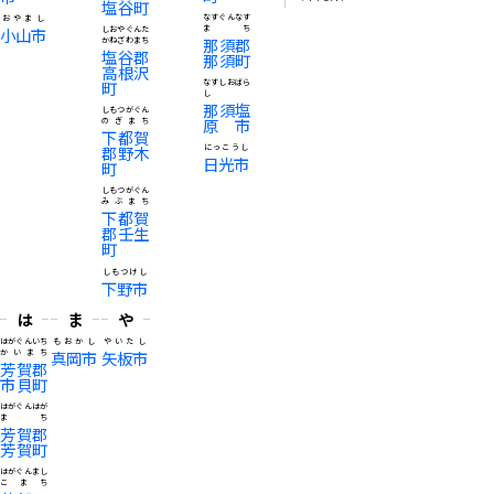
塩谷町
なすぐんなす
おやまし
まち
小山市
しおやぐんた
那須郡
かねざわまち
塩谷郡
那須町
高根沢
町
なすしおばら
し
那須塩
しもつがぐん
原市
のぎまち
下都賀
郡野木
にっこうし
日光市
町
しもつがぐん
みぶまち
下都賀
郡壬生
町
しもつけし
下野市
は
ま
や
はがぐんいち
もおかし
やいたし
かいまち
真岡市
矢板市
芳賀郡
市貝町
はがぐんはが
まち
芳賀郡
芳賀町
はがぐんまし
こまち