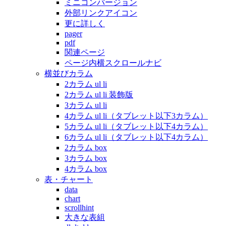
ミニコンバージョン
外部リンクアイコン
更に詳しく
pager
pdf
関連ページ
ページ内横スクロールナビ
横並びカラム
2カラム ul li
2カラム ul li 装飾版
3カラム ul li
4カラム ul li（タブレット以下3カラム）
5カラム ul li（タブレット以下4カラム）
6カラム ul li（タブレット以下4カラム）
2カラム box
3カラム box
4カラム box
表・チャート
data
chart
scrollhint
大きな表組