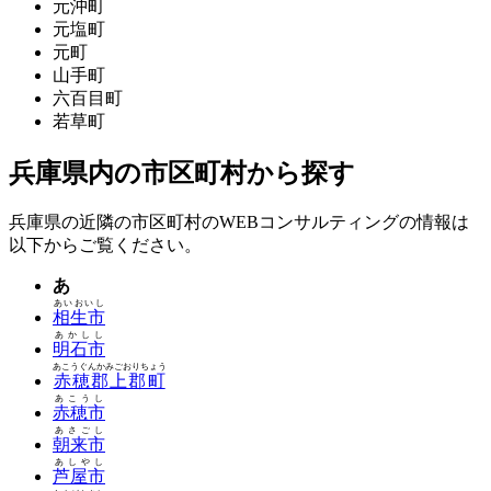
元沖町
元塩町
元町
山手町
六百目町
若草町
兵庫県内の市区町村から探す
兵庫県の近隣の市区町村のWEBコンサルティングの情報は
以下からご覧ください。
あ
あいおいし
相生市
あかしし
明石市
あこうぐんかみごおりちょう
赤穂郡上郡町
あこうし
赤穂市
あさごし
朝来市
あしやし
芦屋市