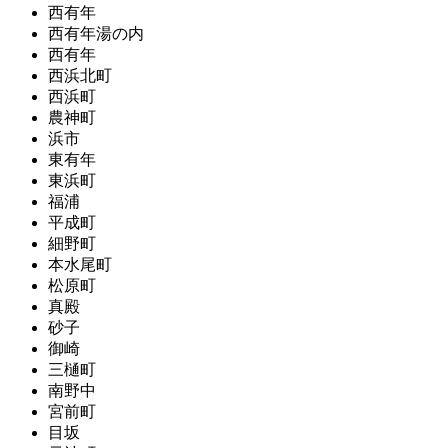
西有年
西有年湯の内
西有年
西浜北町
西浜町
農神町
浜市
東有年
東浜町
福浦
平成町
細野町
本水尾町
松原町
真殿
砂子
御崎
三樋町
南野中
宮前町
目坂