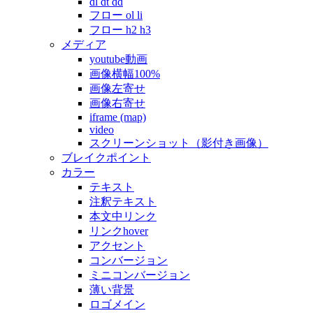
dl dt dd
フロー ol li
フロー h2 h3
メディア
youtube動画
画像横幅100%
画像左寄せ
画像右寄せ
iframe (map)
video
スクリーンショット（影付き画像）
ブレイクポイント
カラー
テキスト
注釈テキスト
本文中リンク
リンクhover
アクセント
コンバージョン
ミニコンバージョン
薄い背景
ロゴメイン