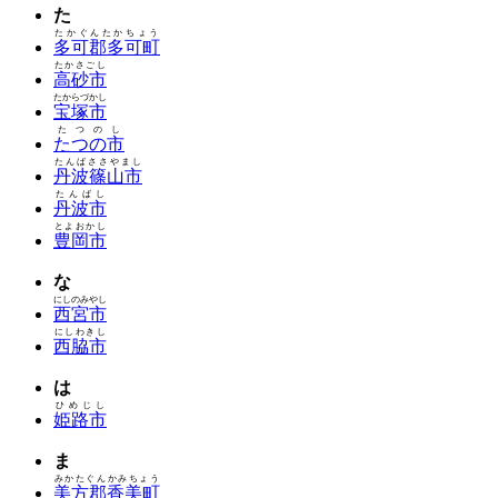
た
たかぐんたかちょう
多可郡多可町
たかさごし
高砂市
たからづかし
宝塚市
たつのし
たつの市
たんばささやまし
丹波篠山市
たんばし
丹波市
とよおかし
豊岡市
な
にしのみやし
西宮市
にしわきし
西脇市
は
ひめじし
姫路市
ま
みかたぐんかみちょう
美方郡香美町