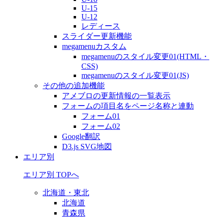
U-15
U-12
レディース
スライダー更新機能
megamenuカスタム
megamenuのスタイル変更01(HTML・
CSS)
megamenuのスタイル変更01(JS)
その他の追加機能
アメブロの更新情報の一覧表示
フォームの項目名をページ名称と連動
フォーム01
フォーム02
Google翻訳
D3.js SVG地図
エリア別
エリア別 TOPへ
北海道・東北
北海道
青森県