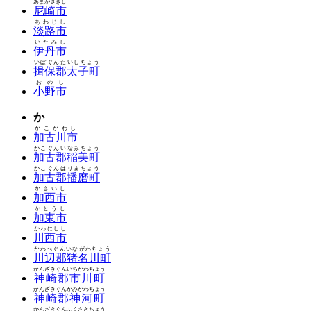
あまがさきし
尼崎市
あわじし
淡路市
いたみし
伊丹市
いぼぐんたいしちょう
揖保郡太子町
おのし
小野市
か
かこがわし
加古川市
かこぐんいなみちょう
加古郡稲美町
かこぐんはりまちょう
加古郡播磨町
かさいし
加西市
かとうし
加東市
かわにしし
川西市
かわべぐんいながわちょう
川辺郡猪名川町
かんざきぐんいちかわちょう
神崎郡市川町
かんざきぐんかみかわちょう
神崎郡神河町
かんざきぐんふくさきちょう