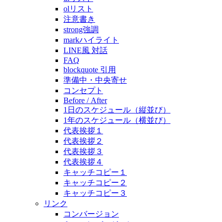
olリスト
注意書き
strong強調
markハイライト
LINE風 対話
FAQ
blockquote 引用
準備中・中央寄せ
コンセプト
Before / After
1日のスケジュール（縦並び）
1年のスケジュール（横並び）
代表挨拶１
代表挨拶２
代表挨拶３
代表挨拶４
キャッチコピー１
キャッチコピー２
キャッチコピー３
リンク
コンバージョン