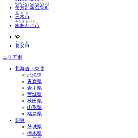
みかたぐんしんおんせんちょう
美方郡新温泉町
みきし
三木市
みなみあわじし
南あわじ市
や
やぶし
養父市
エリア別
北海道・東北
北海道
青森県
岩手県
宮城県
秋田県
山形県
福島県
関東
茨城県
栃木県