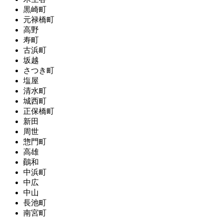
黒崎町
元禄橋町
高野
寿町
古浜町
坂越
さつき町
塩屋
清水町
城西町
正保橋町
新田
周世
惣門町
高雄
鷆和
中浜町
中広
中山
長池町
南宮町