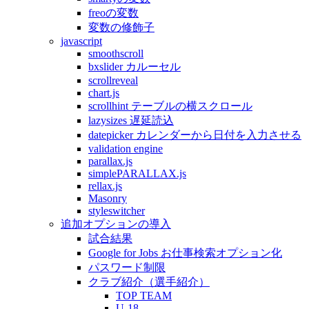
freoの変数
変数の修飾子
javascript
smoothscroll
bxslider カルーセル
scrollreveal
chart.js
scrollhint テーブルの横スクロール
lazysizes 遅延読込
datepicker カレンダーから日付を入力させる
validation engine
parallax.js
simplePARALLAX.js
rellax.js
Masonry
styleswitcher
追加オプションの導入
試合結果
Google for Jobs お仕事検索オプション化
パスワード制限
クラブ紹介（選手紹介）
TOP TEAM
U-18