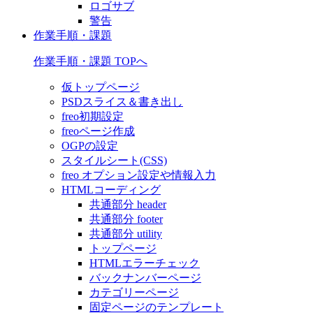
ロゴサブ
警告
作業手順・課題
作業手順・課題 TOPへ
仮トップページ
PSDスライス＆書き出し
freo初期設定
freoページ作成
OGPの設定
スタイルシート(CSS)
freo オプション設定や情報入力
HTMLコーディング
共通部分 header
共通部分 footer
共通部分 utility
トップページ
HTMLエラーチェック
バックナンバーページ
カテゴリーページ
固定ページのテンプレート