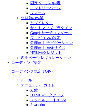
固定ページの内容
エントリーページ
フォーム
公開前の作業
リダイレクト
サイトマッププラグイン
Googleサーチコンソール
ファビコンの設定
管理画面 ナビゲーション
管理画面 画像サイズ
HP制作クレジット
内部ページ レギュレーション
コーディング規定
コーディング規定 TOPへ
ルール
マニュアル・ガイド
方針
HTMLマークアップ
スタイルシート(CSS)
Javascript