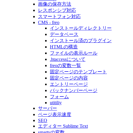
画像の保存方法
レスポンシブ対応
スマートフォン対応
CMS - freo
インストールディレクトリー
データベース
インストール済のプラグイン
HTMLの構造
ファイルの表示ルール
.htaccessについて
freoの変数一覧
固定ページのテンプレート
固定ページの内容
エントリーページ
バックナンバーページ
フォーム
utitiliy
サーバー
ページ表示速度
SEO
エディター Sublime Text
smartyの変数