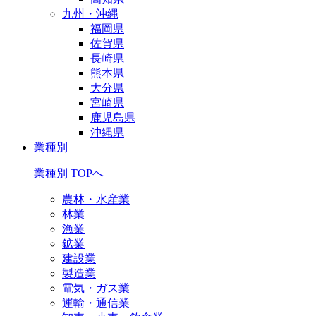
九州・沖縄
福岡県
佐賀県
長崎県
熊本県
大分県
宮崎県
鹿児島県
沖縄県
業種別
業種別 TOPへ
農林・水産業
林業
漁業
鉱業
建設業
製造業
電気・ガス業
運輸・通信業