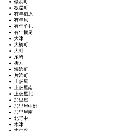
磯浜町
板屋町
有年楢原
有年原
有年牟礼
有年横尾
大津
大橋町
大町
尾崎
折方
海浜町
片浜町
上仮屋
上仮屋南
上仮屋北
加里屋
加里屋中洲
加里屋南
北野中
木津
木生谷