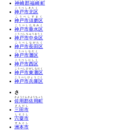
神崎郡福崎町
こうべしきたく
神戸市北区
こうべしすまく
神戸市須磨区
こうべしたるみく
神戸市垂水区
こうべしちゅうおうく
神戸市中央区
こうべしながたく
神戸市長田区
こうべしなだく
神戸市灘区
こうべしにしく
神戸市西区
こうべしひがしなだく
神戸市東灘区
こうべしひょうごく
神戸市兵庫区
さ
さようぐんさようちょう
佐用郡佐用町
さんだし
三田市
しそうし
宍粟市
すもとし
洲本市