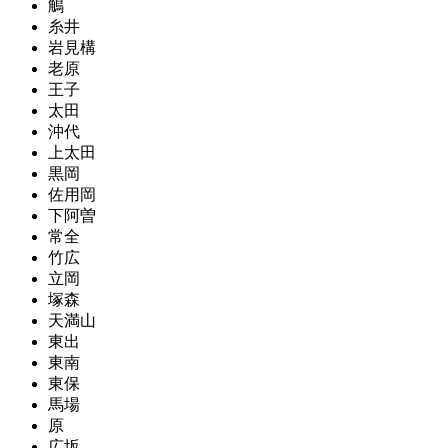
鵤
糸井
岩見構
老原
王子
太田
沖代
上太田
黒岡
佐用岡
下阿曽
常全
竹広
立岡
塚森
天満山
東出
東南
東保
馬場
原
広坂