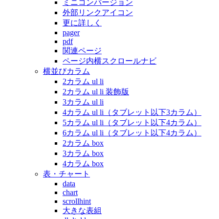
ミニコンバージョン
外部リンクアイコン
更に詳しく
pager
pdf
関連ページ
ページ内横スクロールナビ
横並びカラム
2カラム ul li
2カラム ul li 装飾版
3カラム ul li
4カラム ul li（タブレット以下3カラム）
5カラム ul li（タブレット以下4カラム）
6カラム ul li（タブレット以下4カラム）
2カラム box
3カラム box
4カラム box
表・チャート
data
chart
scrollhint
大きな表組