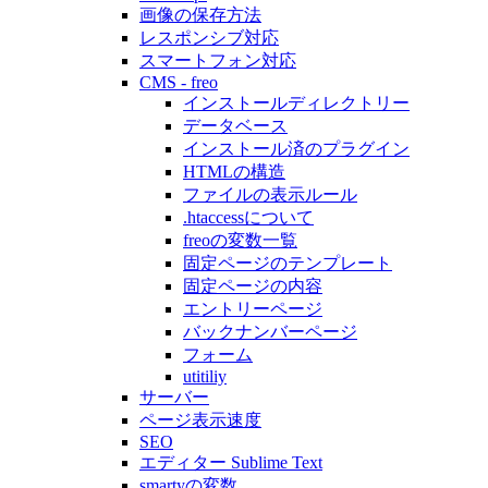
画像の保存方法
レスポンシブ対応
スマートフォン対応
CMS - freo
インストールディレクトリー
データベース
インストール済のプラグイン
HTMLの構造
ファイルの表示ルール
.htaccessについて
freoの変数一覧
固定ページのテンプレート
固定ページの内容
エントリーページ
バックナンバーページ
フォーム
utitiliy
サーバー
ページ表示速度
SEO
エディター Sublime Text
smartyの変数