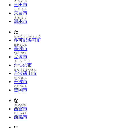
さんだし
三田市
しそうし
宍粟市
すもとし
洲本市
た
たかぐんたかちょう
多可郡多可町
たかさごし
高砂市
たからづかし
宝塚市
たつのし
たつの市
たんばささやまし
丹波篠山市
たんばし
丹波市
とよおかし
豊岡市
な
にしのみやし
西宮市
にしわきし
西脇市
は