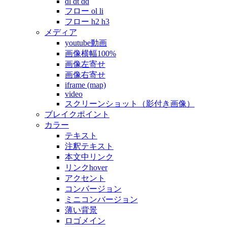
dl dt dd
フロー ol li
フロー h2 h3
メディア
youtube動画
画像横幅100%
画像左寄せ
画像右寄せ
iframe (map)
video
スクリーンショット（影付き画像）
ブレイクポイント
カラー
テキスト
注釈テキスト
本文中リンク
リンクhover
アクセント
コンバージョン
ミニコンバージョン
薄い背景
ロゴメイン