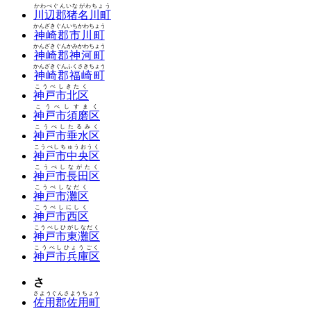
かわべぐんいながわちょう
川辺郡猪名川町
かんざきぐんいちかわちょう
神崎郡市川町
かんざきぐんかみかわちょう
神崎郡神河町
かんざきぐんふくさきちょう
神崎郡福崎町
こうべしきたく
神戸市北区
こうべしすまく
神戸市須磨区
こうべしたるみく
神戸市垂水区
こうべしちゅうおうく
神戸市中央区
こうべしながたく
神戸市長田区
こうべしなだく
神戸市灘区
こうべしにしく
神戸市西区
こうべしひがしなだく
神戸市東灘区
こうべしひょうごく
神戸市兵庫区
さ
さようぐんさようちょう
佐用郡佐用町