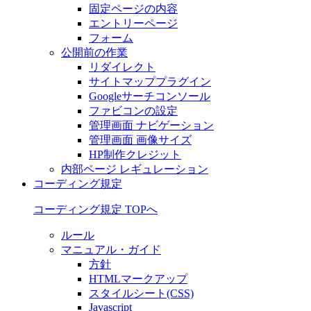
固定ページの内容
エントリーページ
フォーム
公開前の作業
リダイレクト
サイトマッププラグイン
Googleサーチコンソール
ファビコンの設定
管理画面 ナビゲーション
管理画面 画像サイズ
HP制作クレジット
内部ページ レギュレーション
コーディング規定
コーディング規定 TOPへ
ルール
マニュアル・ガイド
方針
HTMLマークアップ
スタイルシート(CSS)
Javascript