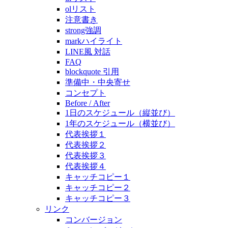
olリスト
注意書き
strong強調
markハイライト
LINE風 対話
FAQ
blockquote 引用
準備中・中央寄せ
コンセプト
Before / After
1日のスケジュール（縦並び）
1年のスケジュール（横並び）
代表挨拶１
代表挨拶２
代表挨拶３
代表挨拶４
キャッチコピー１
キャッチコピー２
キャッチコピー３
リンク
コンバージョン