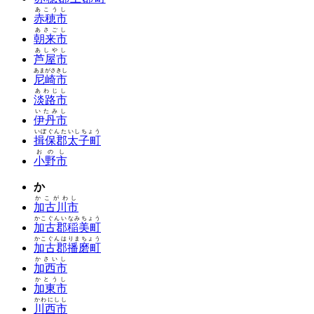
あこうし
赤穂市
あさごし
朝来市
あしやし
芦屋市
あまがさきし
尼崎市
あわじし
淡路市
いたみし
伊丹市
いぼぐんたいしちょう
揖保郡太子町
おのし
小野市
か
かこがわし
加古川市
かこぐんいなみちょう
加古郡稲美町
かこぐんはりまちょう
加古郡播磨町
かさいし
加西市
かとうし
加東市
かわにしし
川西市