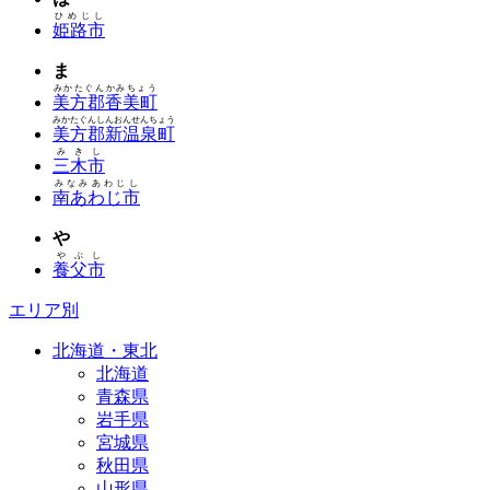
ひめじし
姫路市
ま
みかたぐんかみちょう
美方郡香美町
みかたぐんしんおんせんちょう
美方郡新温泉町
みきし
三木市
みなみあわじし
南あわじ市
や
やぶし
養父市
エリア別
北海道・東北
北海道
青森県
岩手県
宮城県
秋田県
山形県