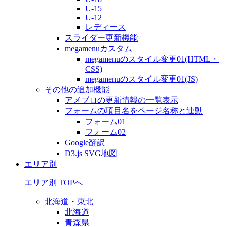
U-15
U-12
レディース
スライダー更新機能
megamenuカスタム
megamenuのスタイル変更01(HTML・
CSS)
megamenuのスタイル変更01(JS)
その他の追加機能
アメブロの更新情報の一覧表示
フォームの項目名をページ名称と連動
フォーム01
フォーム02
Google翻訳
D3.js SVG地図
エリア別
エリア別 TOPへ
北海道・東北
北海道
青森県