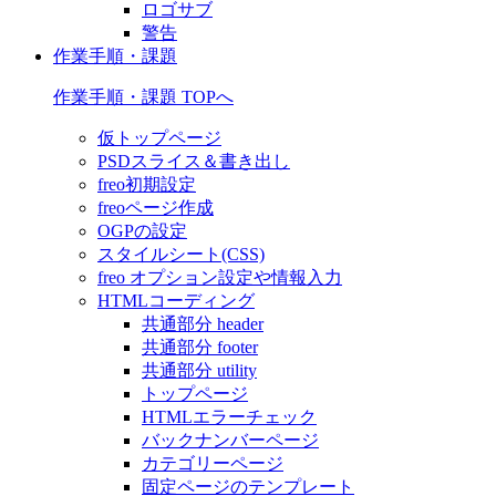
ロゴサブ
警告
作業手順・課題
作業手順・課題 TOPへ
仮トップページ
PSDスライス＆書き出し
freo初期設定
freoページ作成
OGPの設定
スタイルシート(CSS)
freo オプション設定や情報入力
HTMLコーディング
共通部分 header
共通部分 footer
共通部分 utility
トップページ
HTMLエラーチェック
バックナンバーページ
カテゴリーページ
固定ページのテンプレート