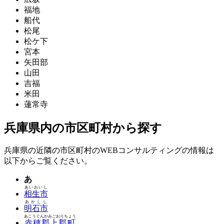
福地
船代
松尾
松ケ下
宮本
矢田部
山田
吉福
米田
蓮常寺
兵庫県内の市区町村から探す
兵庫県の近隣の市区町村のWEBコンサルティングの情報は
以下からご覧ください。
あ
あいおいし
相生市
あかしし
明石市
あこうぐんかみごおりちょう
赤穂郡上郡町