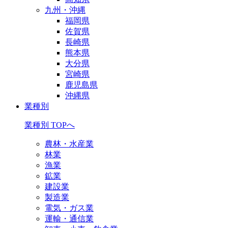
九州・沖縄
福岡県
佐賀県
長崎県
熊本県
大分県
宮崎県
鹿児島県
沖縄県
業種別
業種別 TOPへ
農林・水産業
林業
漁業
鉱業
建設業
製造業
電気・ガス業
運輸・通信業