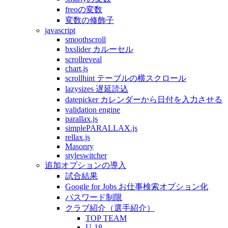
freoの変数
変数の修飾子
javascript
smoothscroll
bxslider カルーセル
scrollreveal
chart.js
scrollhint テーブルの横スクロール
lazysizes 遅延読込
datepicker カレンダーから日付を入力させる
validation engine
parallax.js
simplePARALLAX.js
rellax.js
Masonry
styleswitcher
追加オプションの導入
試合結果
Google for Jobs お仕事検索オプション化
パスワード制限
クラブ紹介（選手紹介）
TOP TEAM
U-18