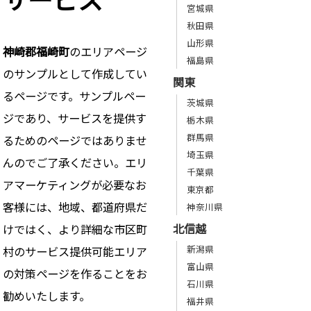
宮城県
秋田県
山形県
神崎郡福崎町
のエリアページ
福島県
のサンプルとして作成してい
関東
るページです。サンプルペー
茨城県
ジであり、サービスを提供す
栃木県
群馬県
るためのページではありませ
埼玉県
んのでご了承ください。エリ
千葉県
アマーケティングが必要なお
東京都
客様には、地域、都道府県だ
神奈川県
北信越
けではく、より詳細な市区町
新潟県
村のサービス提供可能エリア
富山県
の対策ページを作ることをお
石川県
勧めいたします。
福井県