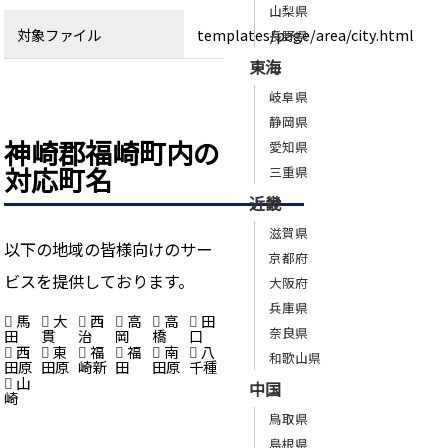
山梨県
対象ファイル
templates/page/area/city.html
長野県
東海
岐阜県
静岡県
神崎郡福崎町内の
愛知県
対応町名
三重県
近畿
滋賀県
以下の地域の皆様向けのサー
京都府
ビスを提供しております。
大阪府
兵庫県
馬
大
西
高
高
田
奈良県
田
貫
治
岡
橋
口
西
東
福
福
南
八
和歌山県
田原
田原
崎新
田
田原
千種
山
中国
崎
鳥取県
島根県