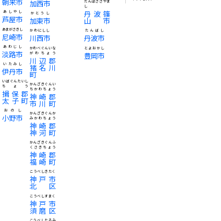
朝来市
加西市
たんばささやま
し
丹波篠
あしやし
かとうし
芦屋市
加東市
山市
あまがさきし
かわにしし
たんばし
尼崎市
川西市
丹波市
あわじし
かわべぐんいな
とよおかし
淡路市
がわちょう
豊岡市
川辺郡
いたみし
猪名川
伊丹市
町
いぼぐんたいし
かんざきぐんい
ちょう
ちかわちょう
揖保郡
神崎郡
太子町
市川町
おのし
かんざきぐんか
小野市
みかわちょう
神崎郡
神河町
かんざきぐんふ
くさきちょう
神崎郡
福崎町
こうべしきたく
神戸市
北区
こうべしすまく
神戸市
須磨区
こうべしたるみ