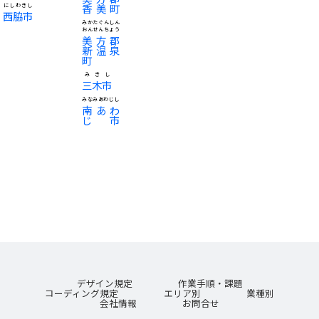
香美町
にしわきし
西脇市
みかたぐんしん
おんせんちょう
美方郡
新温泉
町
みきし
三木市
みなみあわじし
南あわ
じ市
デザイン規定
作業手順・課題
コーディング規定
エリア別
業種別
会社情報
お問合せ