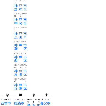
く
神戸市
垂水区
こうべしちゅう
おうく
神戸市
中央区
こうべしながた
く
神戸市
長田区
こうべしなだく
神戸市
灘区
こうべしにしく
神戸市
西区
こうべしひがし
なだく
神戸市
東灘区
こうべしひょう
ごく
神戸市
兵庫区
な
は
ま
や
にしのみやし
ひめじし
みかたぐんかみ
やぶし
西宮市
姫路市
ちょう
養父市
美方郡