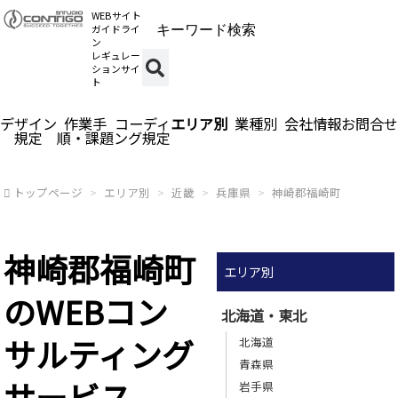
WEBサイト
ガイドライ
ン
レギュレー
ションサイ
ト
デザイン
作業手
コーディ
エリア別
業種別
会社情報
お問合せ
規定
順・課題
ング規定
トップページ
エリア別
近畿
兵庫県
神崎郡福崎町
神崎郡福崎町
エリア別
のWEBコン
北海道・東北
サルティング
北海道
青森県
サービス
岩手県