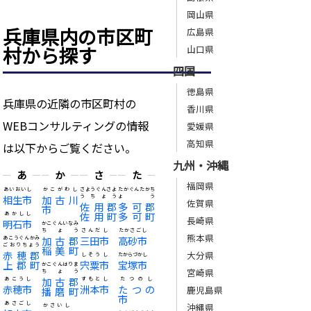
岡山県
兵庫県内の市区町
広島県
村から探す
山口県
四国
徳島県
兵庫県の近隣の市区町村の
香川県
WEBコンサルティングの情報
愛媛県
高知県
は以下からご覧ください。
九州・沖縄
あ
か
さ
た
福岡県
あいおいし
かこがわし
さようぐんさよ
たかぐんたかち
相生市
加古川
うちょう
ょう
佐賀県
佐用郡
多可郡
市
佐用町
多可町
あかしし
長崎県
明石市
かこぐんいなみ
ちょう
さんだし
たかさごし
熊本県
加古郡
三田市
高砂市
あこうぐんかみ
ごおりちょう
稲美町
赤穂郡
大分県
しそうし
たからづかし
上郡町
宍粟市
宝塚市
かこぐんはりま
宮崎県
ちょう
加古郡
あこうし
すもとし
たつのし
赤穂市
洲本市
たつの
鹿児島県
播磨町
市
あさごし
沖縄県
かさいし