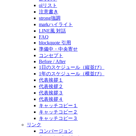
olリスト
注意書き
strong強調
markハイライト
LINE風 対話
FAQ
blockquote 引用
準備中・中央寄せ
コンセプト
Before / After
1日のスケジュール（縦並び）
1年のスケジュール（横並び）
代表挨拶１
代表挨拶２
代表挨拶３
代表挨拶４
キャッチコピー１
キャッチコピー２
キャッチコピー３
リンク
コンバージョン