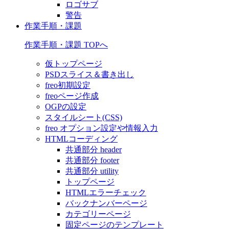
ロゴサブ
警告
作業手順・課題
作業手順・課題 TOPへ
仮トップページ
PSDスライス＆書き出し
freo初期設定
freoページ作成
OGPの設定
スタイルシート(CSS)
freo オプション設定や情報入力
HTMLコーディング
共通部分 header
共通部分 footer
共通部分 utility
トップページ
HTMLエラーチェック
バックナンバーページ
カテゴリーページ
固定ページのテンプレート