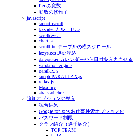
freoの変数
変数の修飾子
javascript
smoothscroll
bxslider カルーセル
scrollreveal
chart.js
scrollhint テーブルの横スクロール
lazysizes 遅延読込
datepicker カレンダーから日付を入力させる
validation engine
parallax.js
simplePARALLAX.js
rellax.js
Masonry
styleswitcher
追加オプションの導入
試合結果
Google for Jobs お仕事検索オプション化
パスワード制限
クラブ紹介（選手紹介）
TOP TEAM
U-18