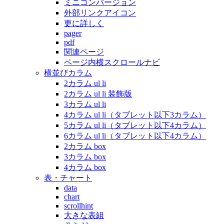
ミニコンバージョン
外部リンクアイコン
更に詳しく
pager
pdf
関連ページ
ページ内横スクロールナビ
横並びカラム
2カラム ul li
2カラム ul li 装飾版
3カラム ul li
4カラム ul li（タブレット以下3カラム）
5カラム ul li（タブレット以下4カラム）
6カラム ul li（タブレット以下4カラム）
2カラム box
3カラム box
4カラム box
表・チャート
data
chart
scrollhint
大きな表組