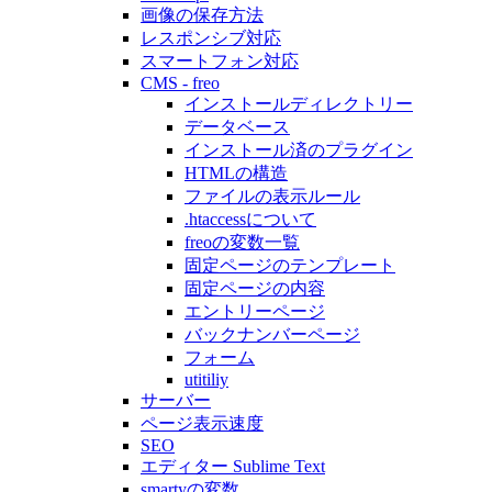
画像の保存方法
レスポンシブ対応
スマートフォン対応
CMS - freo
インストールディレクトリー
データベース
インストール済のプラグイン
HTMLの構造
ファイルの表示ルール
.htaccessについて
freoの変数一覧
固定ページのテンプレート
固定ページの内容
エントリーページ
バックナンバーページ
フォーム
utitiliy
サーバー
ページ表示速度
SEO
エディター Sublime Text
smartyの変数