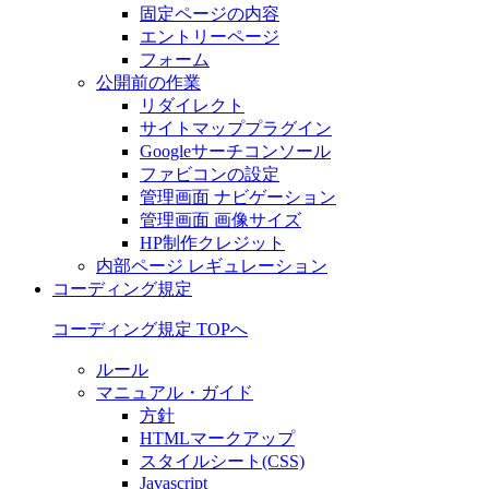
固定ページの内容
エントリーページ
フォーム
公開前の作業
リダイレクト
サイトマッププラグイン
Googleサーチコンソール
ファビコンの設定
管理画面 ナビゲーション
管理画面 画像サイズ
HP制作クレジット
内部ページ レギュレーション
コーディング規定
コーディング規定 TOPへ
ルール
マニュアル・ガイド
方針
HTMLマークアップ
スタイルシート(CSS)
Javascript