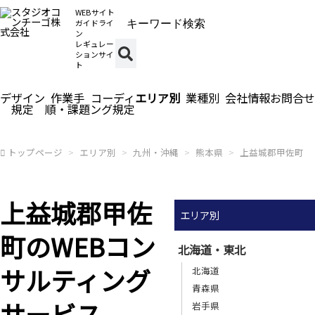
WEBサイト
ガイドライ
ン
レギュレー
ションサイ
ト
デザイン
作業手
コーディ
エリア別
業種別
会社情報
お問合せ
規定
順・課題
ング規定
トップページ
エリア別
九州・沖縄
熊本県
上益城郡甲佐町
上益城郡甲佐
エリア別
町のWEBコン
北海道・東北
サルティング
北海道
青森県
サービス
岩手県