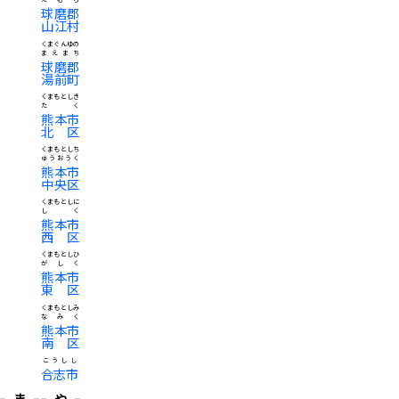
球磨郡
山江村
くまぐんゆの
まえまち
球磨郡
湯前町
くまもとしき
たく
熊本市
北区
くまもとしち
ゅうおうく
熊本市
中央区
くまもとしに
しく
熊本市
西区
くまもとしひ
がしく
熊本市
東区
くまもとしみ
なみく
熊本市
南区
こうしし
合志市
ま
や