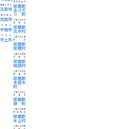
ぎりちょう
球磨郡
あまくさし
天草市
あさぎ
り町
あらおし
荒尾市
くまぐんいつ
きむら
うきし
球磨郡
宇城市
五木村
うとし
くまぐんくま
宇土市
むら
球磨郡
球磨村
くまぐんさが
らむら
球磨郡
相良村
くまぐんたら
ぎまち
球磨郡
多良木
町
くまぐんにし
きまち
球磨郡
錦町
くまぐんみず
かみむら
球磨郡
水上村
くまぐんやま
えむら