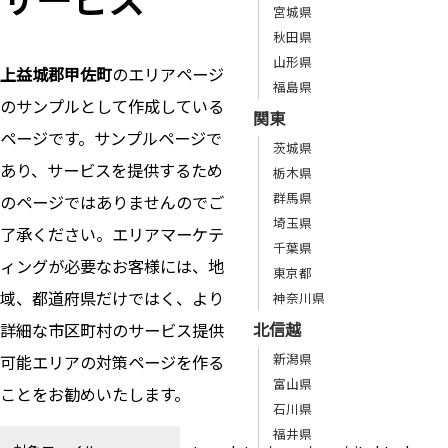
宮城県
秋田県
山形県
上益城郡甲佐町
のエリアページ
福島県
のサンプルとして作成している
関東
ページです。サンプルページで
茨城県
あり、サービスを提供するため
栃木県
群馬県
のページではありませんのでご
埼玉県
了承ください。エリアマーケテ
千葉県
ィングが必要なお客様には、地
東京都
域、都道府県だけではく、より
神奈川県
北信越
詳細な市区町村のサービス提供
新潟県
可能エリアの対策ページを作る
富山県
ことをお勧めいたします。
石川県
福井県