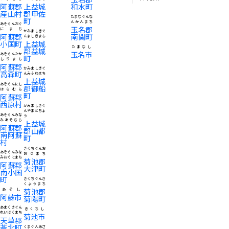
阿蘇郡
上益城
和水町
産山村
郡甲佐
たまなぐんな
町
んかんまち
あそぐんおぐ
玉名郡
にまち
かみましきぐ
阿蘇郡
南関町
んましきまち
小国町
上益城
たまなし
郡益城
玉名市
あそぐんたか
町
もりまち
阿蘇郡
かみましきぐ
高森町
んみふねまち
上益城
あそぐんにし
郡御船
はらむら
町
阿蘇郡
西原村
かみましきぐ
んやまとちょ
あそぐんみな
う
みあそむら
上益城
阿蘇郡
郡山都
南阿蘇
町
村
きくちぐんお
あそぐんみな
おづまち
みおぐにまち
菊池郡
阿蘇郡
大津町
南小国
町
きくちぐんき
くようまち
菊池郡
あそし
阿蘇市
菊陽町
あまくさぐん
きくちし
れいほくまち
菊池市
天草郡
苓北町
くまぐんあさ