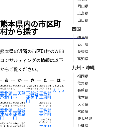
岡山県
広島県
山口県
熊本県内の市区町
四国
村から探す
徳島県
香川県
熊本県の近隣の市区町村のWEB
愛媛県
高知県
コンサルティングの情報は以下
九州・沖縄
からご覧ください。
福岡県
あ
か
さ
た
は
佐賀県
あしきたぐん
かみあまくさ
しもましきぐ
たまなぐんぎ
ひとよしし
あしきたまち
し
んみさとまち
ょくとうまち
人吉市
長崎県
葦北郡
上天草
下益城
玉名郡
芦北町
市
郡美里
玉東町
熊本県
町
あしきたぐん
かみましきぐ
たまなぐんな
大分県
つなぎまち
んかしままち
がすまち
葦北郡
上益城
玉名郡
宮崎県
津奈木
郡嘉島
長洲町
町
町
鹿児島県
たまなぐんな
ごみまち
あそぐんうぶ
かみましきぐ
沖縄県
玉名郡
やまむら
んこうさまち