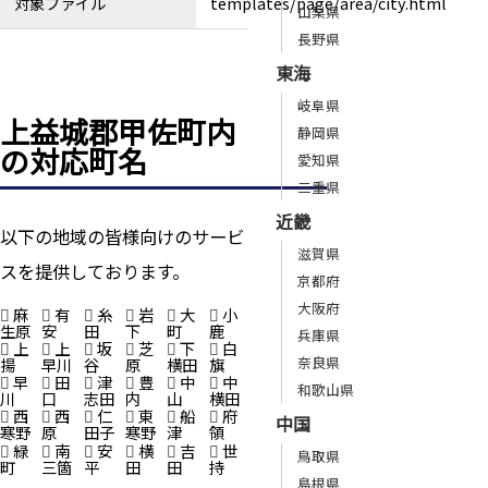
対象ファイル
templates/page/area/city.html
山梨県
長野県
東海
岐阜県
上益城郡甲佐町内
静岡県
の対応町名
愛知県
三重県
近畿
以下の地域の皆様向けのサービ
滋賀県
スを提供しております。
京都府
大阪府
麻
有
糸
岩
大
小
生原
安
田
下
町
鹿
兵庫県
上
上
坂
芝
下
白
奈良県
揚
早川
谷
原
横田
旗
早
田
津
豊
中
中
和歌山県
川
口
志田
内
山
横田
西
西
仁
東
船
府
中国
寒野
原
田子
寒野
津
領
緑
南
安
横
吉
世
鳥取県
町
三箇
平
田
田
持
島根県