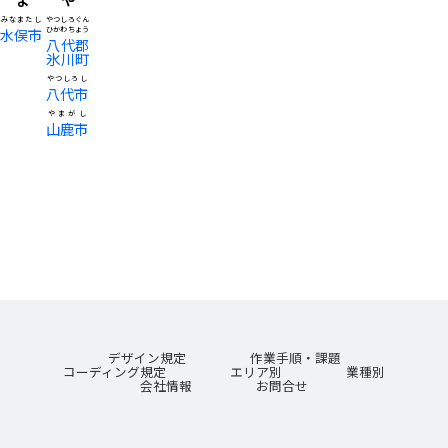
みなまたし
やつしろぐん
水俣市
ひかわちょう
八代郡
氷川町
やつしろし
八代市
やまがし
山鹿市
デザイン規定
作業手順・課題
コーディング規定
エリア別
業種別
会社情報
お問合せ