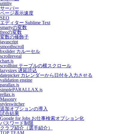
utitiliy
サーバー
ページ表示速度
SEO
エディター Sublime Text
smartyの変数
freoの変数
変数の修飾子
javascript
smoothscroll
bxslider カルーセル
scrollreveal
chart.js
scrollhint テーブルの横スクロール
lazysizes 遅延読込
datepicker カレンダーから日付を入力させる
validation engine
parallax.js
simplePARALLAX.js
rellax.js
Masonry
styleswitcher
追加オプションの導入
試合結果
Google for Jobs お仕事検索オプション化
パスワード制限
クラブ紹介（選手紹介）
TOP TEAM