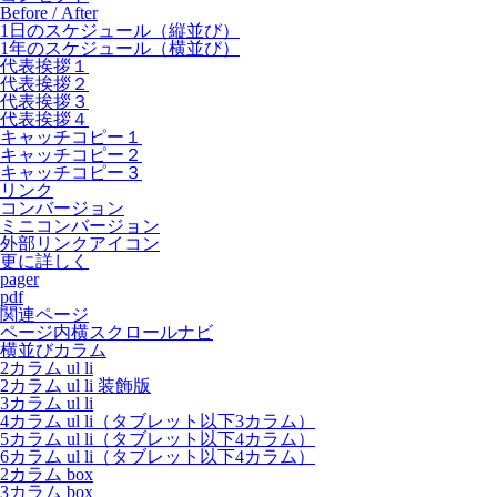
Before / After
1日のスケジュール（縦並び）
1年のスケジュール（横並び）
代表挨拶１
代表挨拶２
代表挨拶３
代表挨拶４
キャッチコピー１
キャッチコピー２
キャッチコピー３
リンク
コンバージョン
ミニコンバージョン
外部リンクアイコン
更に詳しく
pager
pdf
関連ページ
ページ内横スクロールナビ
横並びカラム
2カラム ul li
2カラム ul li 装飾版
3カラム ul li
4カラム ul li（タブレット以下3カラム）
5カラム ul li（タブレット以下4カラム）
6カラム ul li（タブレット以下4カラム）
2カラム box
3カラム box