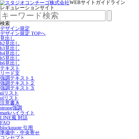
WEBサイトガイドライン
レギュレーションサイト
検索
デザイン規定
デザイン規定 TOPへ
見出し
h2見出し
h3見出し
h4見出し
h5見出し
h6見出し
テキスト
リード文
強調テキスト１
強調テキスト２
強調テキスト３
ulリスト
olリスト
注意書き
strong強調
markハイライト
LINE風 対話
FAQ
blockquote 引用
準備中・中央寄せ
コンセプト