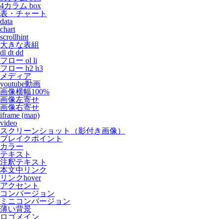
4カラム box
表・チャート
data
chart
scrollhint
大きな表組
dl dt dd
フロー ol li
フロー h2 h3
メディア
youtube動画
画像横幅100%
画像左寄せ
画像右寄せ
iframe (map)
video
スクリーンショット（影付き画像）
ブレイクポイント
カラー
テキスト
注釈テキスト
本文中リンク
リンクhover
アクセント
コンバージョン
ミニコンバージョン
薄い背景
ロゴメイン