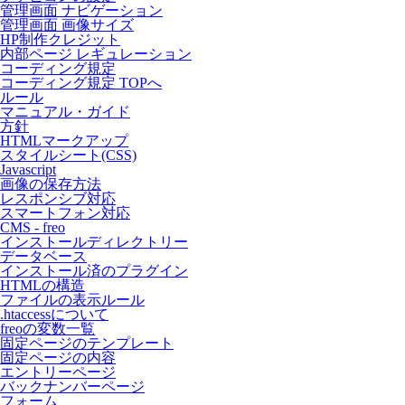
管理画面 ナビゲーション
管理画面 画像サイズ
HP制作クレジット
内部ページ レギュレーション
コーディング規定
コーディング規定 TOPへ
ルール
マニュアル・ガイド
方針
HTMLマークアップ
スタイルシート(CSS)
Javascript
画像の保存方法
レスポンシブ対応
スマートフォン対応
CMS - freo
インストールディレクトリー
データベース
インストール済のプラグイン
HTMLの構造
ファイルの表示ルール
.htaccessについて
freoの変数一覧
固定ページのテンプレート
固定ページの内容
エントリーページ
バックナンバーページ
フォーム