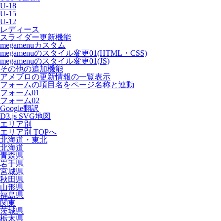
U-18
U-15
U-12
レディース
スライダー更新機能
megamenuカスタム
megamenuのスタイル変更01(HTML・CSS)
megamenuのスタイル変更01(JS)
その他の追加機能
アメブロの更新情報の一覧表示
フォームの項目名をページ名称と連動
フォーム01
フォーム02
Google翻訳
D3.js SVG地図
エリア別
エリア別 TOPへ
北海道・東北
北海道
青森県
岩手県
宮城県
秋田県
山形県
福島県
関東
茨城県
栃木県