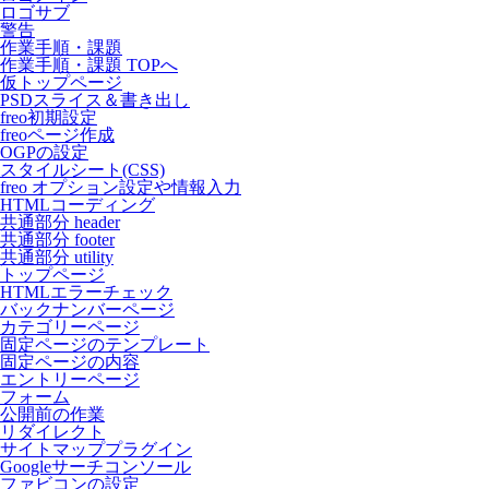
ロゴサブ
警告
作業手順・課題
作業手順・課題 TOPへ
仮トップページ
PSDスライス＆書き出し
freo初期設定
freoページ作成
OGPの設定
スタイルシート(CSS)
freo オプション設定や情報入力
HTMLコーディング
共通部分 header
共通部分 footer
共通部分 utility
トップページ
HTMLエラーチェック
バックナンバーページ
カテゴリーページ
固定ページのテンプレート
固定ページの内容
エントリーページ
フォーム
公開前の作業
リダイレクト
サイトマッププラグイン
Googleサーチコンソール
ファビコンの設定