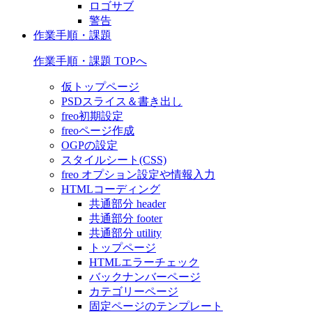
ロゴサブ
警告
作業手順・課題
作業手順・課題 TOPへ
仮トップページ
PSDスライス＆書き出し
freo初期設定
freoページ作成
OGPの設定
スタイルシート(CSS)
freo オプション設定や情報入力
HTMLコーディング
共通部分 header
共通部分 footer
共通部分 utility
トップページ
HTMLエラーチェック
バックナンバーページ
カテゴリーページ
固定ページのテンプレート