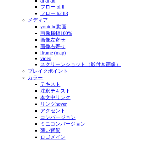
dl dt dd
フロー ol li
フロー h2 h3
メディア
youtube動画
画像横幅100%
画像左寄せ
画像右寄せ
iframe (map)
video
スクリーンショット（影付き画像）
ブレイクポイント
カラー
テキスト
注釈テキスト
本文中リンク
リンクhover
アクセント
コンバージョン
ミニコンバージョン
薄い背景
ロゴメイン