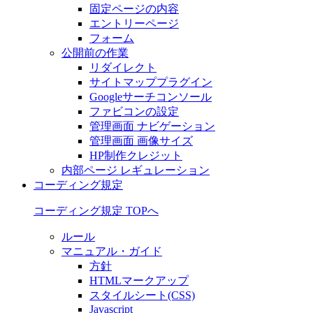
固定ページの内容
エントリーページ
フォーム
公開前の作業
リダイレクト
サイトマッププラグイン
Googleサーチコンソール
ファビコンの設定
管理画面 ナビゲーション
管理画面 画像サイズ
HP制作クレジット
内部ページ レギュレーション
コーディング規定
コーディング規定 TOPへ
ルール
マニュアル・ガイド
方針
HTMLマークアップ
スタイルシート(CSS)
Javascript