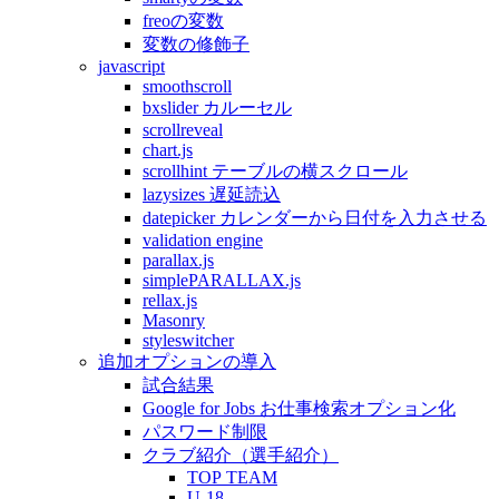
freoの変数
変数の修飾子
javascript
smoothscroll
bxslider カルーセル
scrollreveal
chart.js
scrollhint テーブルの横スクロール
lazysizes 遅延読込
datepicker カレンダーから日付を入力させる
validation engine
parallax.js
simplePARALLAX.js
rellax.js
Masonry
styleswitcher
追加オプションの導入
試合結果
Google for Jobs お仕事検索オプション化
パスワード制限
クラブ紹介（選手紹介）
TOP TEAM
U-18