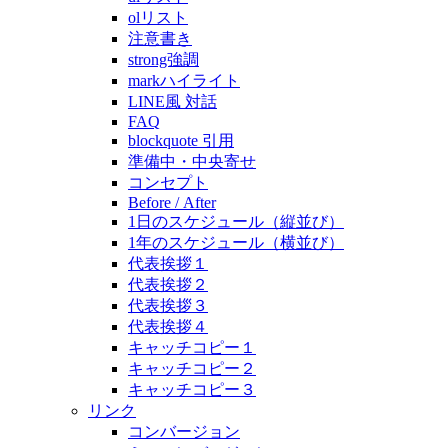
olリスト
注意書き
strong強調
markハイライト
LINE風 対話
FAQ
blockquote 引用
準備中・中央寄せ
コンセプト
Before / After
1日のスケジュール（縦並び）
1年のスケジュール（横並び）
代表挨拶１
代表挨拶２
代表挨拶３
代表挨拶４
キャッチコピー１
キャッチコピー２
キャッチコピー３
リンク
コンバージョン