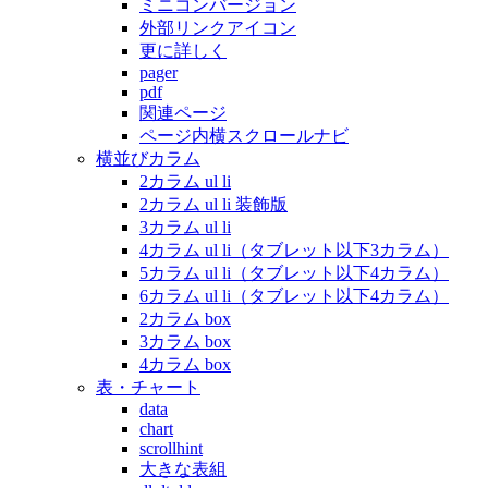
ミニコンバージョン
外部リンクアイコン
更に詳しく
pager
pdf
関連ページ
ページ内横スクロールナビ
横並びカラム
2カラム ul li
2カラム ul li 装飾版
3カラム ul li
4カラム ul li（タブレット以下3カラム）
5カラム ul li（タブレット以下4カラム）
6カラム ul li（タブレット以下4カラム）
2カラム box
3カラム box
4カラム box
表・チャート
data
chart
scrollhint
大きな表組