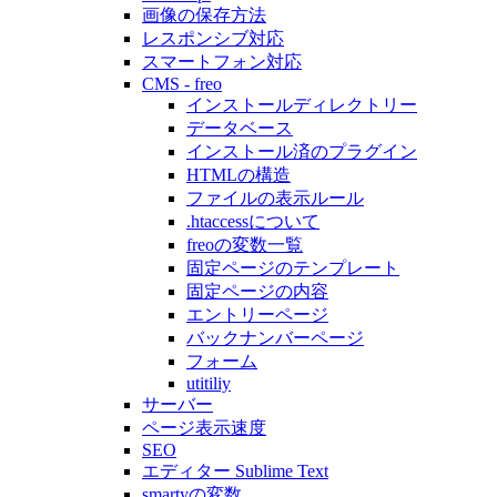
画像の保存方法
レスポンシブ対応
スマートフォン対応
CMS - freo
インストールディレクトリー
データベース
インストール済のプラグイン
HTMLの構造
ファイルの表示ルール
.htaccessについて
freoの変数一覧
固定ページのテンプレート
固定ページの内容
エントリーページ
バックナンバーページ
フォーム
utitiliy
サーバー
ページ表示速度
SEO
エディター Sublime Text
smartyの変数