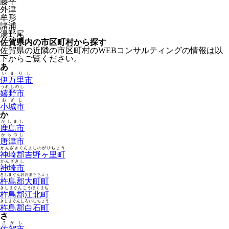
藤平
外津
牟形
諸浦
湯野尾
佐賀県内の市区町村から探す
佐賀県の近隣の市区町村のWEBコンサルティングの情報は以
下からご覧ください。
あ
いまりし
伊万里市
うれしのし
嬉野市
おぎし
小城市
か
かしまし
鹿島市
からつし
唐津市
かんざきぐんよしのがりちょう
神埼郡吉野ヶ里町
かんざきし
神埼市
きしまぐんおおまちちょう
杵島郡大町町
きしまぐんこうほくまち
杵島郡江北町
きしまぐんしろいしちょう
杵島郡白石町
さ
さがし