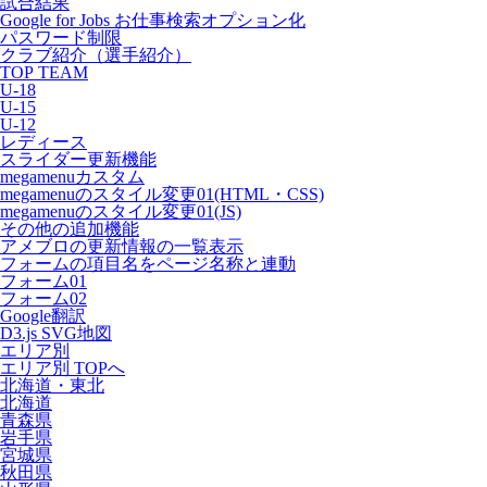
試合結果
Google for Jobs お仕事検索オプション化
パスワード制限
クラブ紹介（選手紹介）
TOP TEAM
U-18
U-15
U-12
レディース
スライダー更新機能
megamenuカスタム
megamenuのスタイル変更01(HTML・CSS)
megamenuのスタイル変更01(JS)
その他の追加機能
アメブロの更新情報の一覧表示
フォームの項目名をページ名称と連動
フォーム01
フォーム02
Google翻訳
D3.js SVG地図
エリア別
エリア別 TOPへ
北海道・東北
北海道
青森県
岩手県
宮城県
秋田県