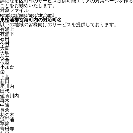
詳細な市区町村のサービス提供可能エリアの対策ページを作る
ことをお勧めいたします。
対象ファイル
templates/page/area/city.html
東松浦郡玄海町内の対応町名
以下の地域の皆様向けのサービスを提供しております。
有浦上
有浦下
石田
今村
大薗
大鳥
仮立
仮屋
小加倉
栄
下宮
新田
座川内
田代
値賀川内
轟木
中通
長倉
花の木
浜野浦
平尾
普恩寺