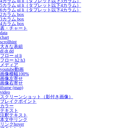
4カラム ul li（タブレット以下3カラム）
5カラム ul li（タブレット以下4カラム）
6カラム ul li（タブレット以下4カラム）
2カラム box
3カラム box
4カラム box
表・チャート
data
chart
scrollhint
大きな表組
dl dt dd
フロー ol li
フロー h2 h3
メディア
youtube動画
画像横幅100%
画像左寄せ
画像右寄せ
iframe (map)
video
スクリーンショット（影付き画像）
ブレイクポイント
カラー
テキスト
注釈テキスト
本文中リンク
リンクhover