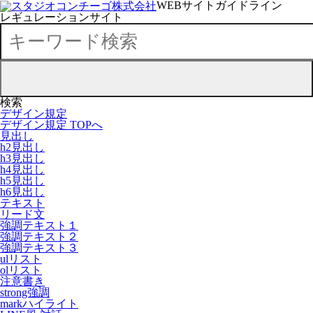
WEBサイトガイドライン
レギュレーションサイト
検索
デザイン規定
デザイン規定 TOPへ
見出し
h2見出し
h3見出し
h4見出し
h5見出し
h6見出し
テキスト
リード文
強調テキスト１
強調テキスト２
強調テキスト３
ulリスト
olリスト
注意書き
strong強調
markハイライト