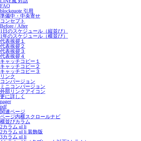
LINE風 対話
FAQ
blockquote 引用
準備中・中央寄せ
コンセプト
Before / After
1日のスケジュール（縦並び）
1年のスケジュール（横並び）
代表挨拶１
代表挨拶２
代表挨拶３
代表挨拶４
キャッチコピー１
キャッチコピー２
キャッチコピー３
リンク
コンバージョン
ミニコンバージョン
外部リンクアイコン
更に詳しく
pager
pdf
関連ページ
ページ内横スクロールナビ
横並びカラム
2カラム ul li
2カラム ul li 装飾版
3カラム ul li