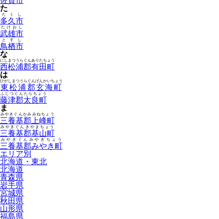
佐賀市
た
たくし
多久市
たけおし
武雄市
とすし
鳥栖市
な
にしまつうらぐんありたちょう
西松浦郡有田町
は
ひがしまつうらぐんげんかいちょう
東松浦郡玄海町
ふじつぐんたらちょう
藤津郡太良町
ま
みやきぐんかみみねちょう
三養基郡上峰町
みやきぐんきやまちょう
三養基郡基山町
みやきぐんみやきちょう
三養基郡みやき町
エリア別
北海道・東北
北海道
青森県
岩手県
宮城県
秋田県
山形県
福島県