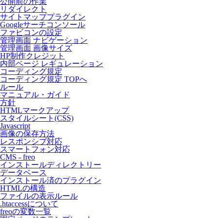
公開前の作業
リダイレクト
サイトマッププラグイン
Googleサーチコンソール
ファビコンの設定
管理画面 ナビゲーション
管理画面 画像サイズ
HP制作クレジット
内部ページ レギュレーション
コーディング規定
コーディング規定 TOPへ
ルール
マニュアル・ガイド
方針
HTMLマークアップ
スタイルシート(CSS)
Javascript
画像の保存方法
レスポンシブ対応
スマートフォン対応
CMS - freo
インストールディレクトリー
データベース
インストール済のプラグイン
HTMLの構造
ファイルの表示ルール
.htaccessについて
freoの変数一覧