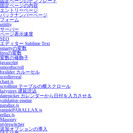
固定ページのテンプレート
固定ページの内容
エントリーページ
バックナンバーページ
フォーム
utitiliy
サーバー
ページ表示速度
SEO
エディター Sublime Text
smartyの変数
freoの変数
変数の修飾子
javascript
smoothscroll
bxslider カルーセル
scrollreveal
chart.js
scrollhint テーブルの横スクロール
lazysizes 遅延読込
datepicker カレンダーから日付を入力させる
validation engine
parallax.js
simplePARALLAX.js
rellax.js
Masonry
styleswitcher
追加オプションの導入