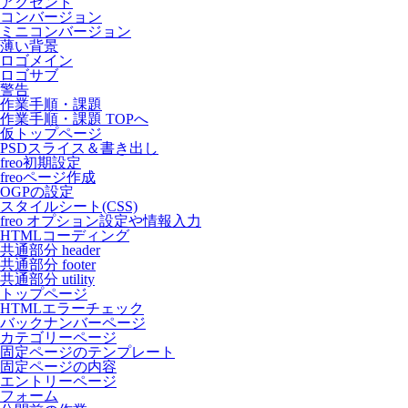
アクセント
コンバージョン
ミニコンバージョン
薄い背景
ロゴメイン
ロゴサブ
警告
作業手順・課題
作業手順・課題 TOPへ
仮トップページ
PSDスライス＆書き出し
freo初期設定
freoページ作成
OGPの設定
スタイルシート(CSS)
freo オプション設定や情報入力
HTMLコーディング
共通部分 header
共通部分 footer
共通部分 utility
トップページ
HTMLエラーチェック
バックナンバーページ
カテゴリーページ
固定ページのテンプレート
固定ページの内容
エントリーページ
フォーム