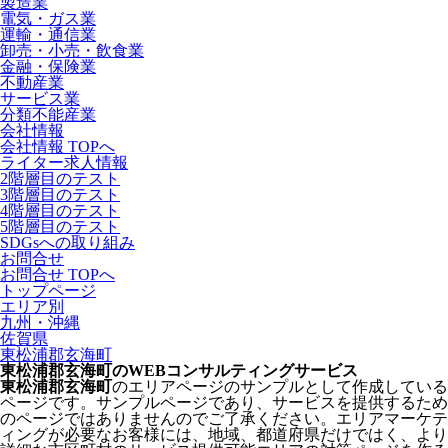
製造業
電気・ガス業
運輸・通信業
卸売・小売・飲食業
金融・保険業
不動産業
サービス業
分類不能産業
会社情報
会社情報 TOPへ
ライター求人情報
2階層目のテスト
3階層目のテスト
4階層目のテスト
5階層目のテスト
SDGsへの取り組み
お問合せ
お問合せ TOPへ
トップページ
エリア別
九州・沖縄
佐賀県
東松浦郡玄海町
東松浦郡玄海町のWEBコンサルティングサービス
東松浦郡玄海町
のエリアページのサンプルとして作成している
ページです。サンプルページであり、サービスを提供するため
のページではありませんのでご了承ください。エリアマーケテ
ィングが必要なお客様には、地域、都道府県だけではく、より