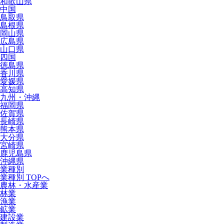
和歌山県
中国
鳥取県
島根県
岡山県
広島県
山口県
四国
徳島県
香川県
愛媛県
高知県
九州・沖縄
福岡県
佐賀県
長崎県
熊本県
大分県
宮崎県
鹿児島県
沖縄県
業種別
業種別 TOPへ
農林・水産業
林業
漁業
鉱業
建設業