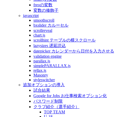
freoの変数
変数の修飾子
javascript
smoothscroll
bxslider カルーセル
scrollreveal
chart.js
scrollhint テーブルの横スクロール
lazysizes 遅延読込
datepicker カレンダーから日付を入力させる
validation engine
parallax.js
simplePARALLAX.js
rellax.js
Masonry
styleswitcher
追加オプションの導入
試合結果
Google for Jobs お仕事検索オプション化
パスワード制限
クラブ紹介（選手紹介）
TOP TEAM
U-18