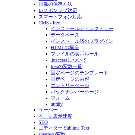
画像の保存方法
レスポンシブ対応
スマートフォン対応
CMS - freo
インストールディレクトリー
データベース
インストール済のプラグイン
HTMLの構造
ファイルの表示ルール
.htaccessについて
freoの変数一覧
固定ページのテンプレート
固定ページの内容
エントリーページ
バックナンバーページ
フォーム
utitiliy
サーバー
ページ表示速度
SEO
エディター Sublime Text
smartyの変数