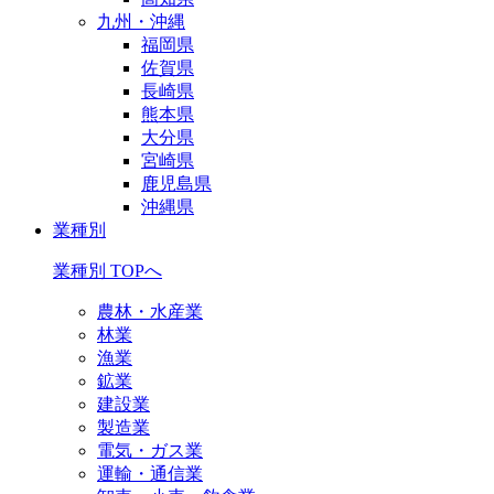
九州・沖縄
福岡県
佐賀県
長崎県
熊本県
大分県
宮崎県
鹿児島県
沖縄県
業種別
業種別 TOPへ
農林・水産業
林業
漁業
鉱業
建設業
製造業
電気・ガス業
運輸・通信業