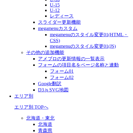
U-15
U-12
レディース
スライダー更新機能
megamenuカスタム
megamenuのスタイル変更01(HTML・
CSS)
megamenuのスタイル変更01(JS)
その他の追加機能
アメブロの更新情報の一覧表示
フォームの項目名をページ名称と連動
フォーム01
フォーム02
Google翻訳
D3.js SVG地図
エリア別
エリア別 TOPへ
北海道・東北
北海道
青森県