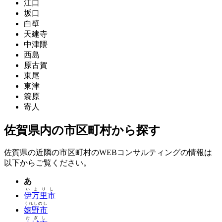
江口
坂口
白壁
天建寺
中津隈
西島
原古賀
東尾
東津
簑原
寄人
佐賀県内の市区町村から探す
佐賀県の近隣の市区町村のWEBコンサルティングの情報は
以下からご覧ください。
あ
いまりし
伊万里市
うれしのし
嬉野市
おぎし