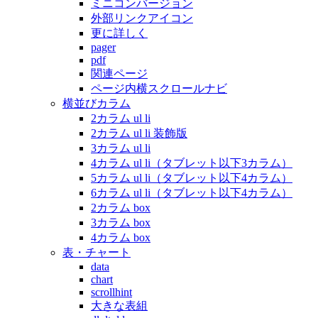
ミニコンバージョン
外部リンクアイコン
更に詳しく
pager
pdf
関連ページ
ページ内横スクロールナビ
横並びカラム
2カラム ul li
2カラム ul li 装飾版
3カラム ul li
4カラム ul li（タブレット以下3カラム）
5カラム ul li（タブレット以下4カラム）
6カラム ul li（タブレット以下4カラム）
2カラム box
3カラム box
4カラム box
表・チャート
data
chart
scrollhint
大きな表組