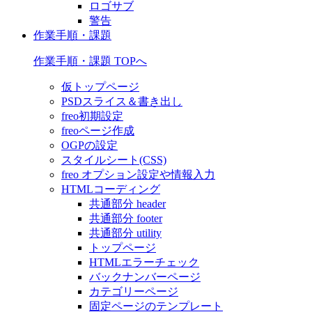
ロゴサブ
警告
作業手順・課題
作業手順・課題 TOPへ
仮トップページ
PSDスライス＆書き出し
freo初期設定
freoページ作成
OGPの設定
スタイルシート(CSS)
freo オプション設定や情報入力
HTMLコーディング
共通部分 header
共通部分 footer
共通部分 utility
トップページ
HTMLエラーチェック
バックナンバーページ
カテゴリーページ
固定ページのテンプレート