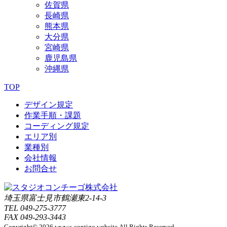
佐賀県
長崎県
熊本県
大分県
宮崎県
鹿児島県
沖縄県
TOP
デザイン規定
作業手順・課題
コーディング規定
エリア別
業種別
会社情報
お問合せ
埼玉県富士見市鶴瀬東2-14-3
TEL 049-275-3777
FAX 049-293-3443
Copyright© 2026 www.s-contigo.website All Rights Reserved