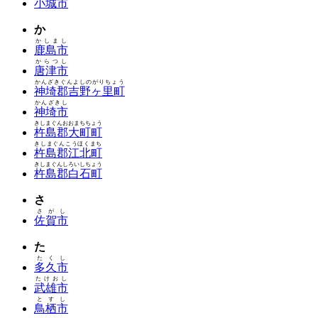
小城市
か
かしまし
鹿島市
からつし
唐津市
かんざきぐんよしのがりちょう
神埼郡吉野ヶ里町
かんざきし
神埼市
きしまぐんおおまちちょう
杵島郡大町町
きしまぐんこうほくまち
杵島郡江北町
きしまぐんしろいしちょう
杵島郡白石町
さ
さがし
佐賀市
た
たくし
多久市
たけおし
武雄市
とすし
鳥栖市