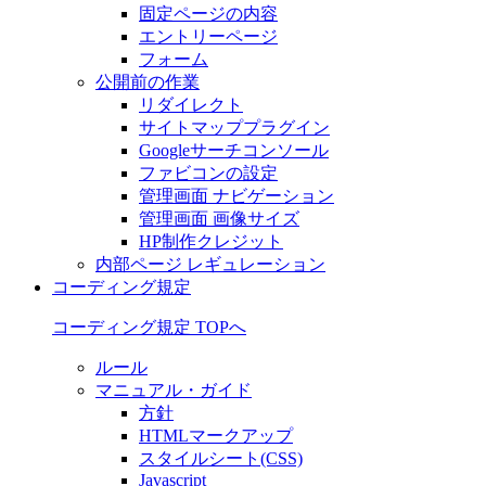
固定ページの内容
エントリーページ
フォーム
公開前の作業
リダイレクト
サイトマッププラグイン
Googleサーチコンソール
ファビコンの設定
管理画面 ナビゲーション
管理画面 画像サイズ
HP制作クレジット
内部ページ レギュレーション
コーディング規定
コーディング規定 TOPへ
ルール
マニュアル・ガイド
方針
HTMLマークアップ
スタイルシート(CSS)
Javascript