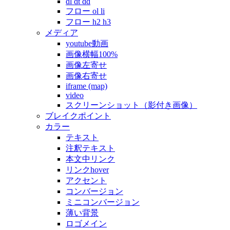
dl dt dd
フロー ol li
フロー h2 h3
メディア
youtube動画
画像横幅100%
画像左寄せ
画像右寄せ
iframe (map)
video
スクリーンショット（影付き画像）
ブレイクポイント
カラー
テキスト
注釈テキスト
本文中リンク
リンクhover
アクセント
コンバージョン
ミニコンバージョン
薄い背景
ロゴメイン