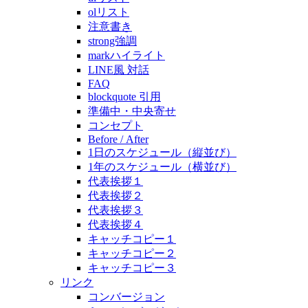
olリスト
注意書き
strong強調
markハイライト
LINE風 対話
FAQ
blockquote 引用
準備中・中央寄せ
コンセプト
Before / After
1日のスケジュール（縦並び）
1年のスケジュール（横並び）
代表挨拶１
代表挨拶２
代表挨拶３
代表挨拶４
キャッチコピー１
キャッチコピー２
キャッチコピー３
リンク
コンバージョン