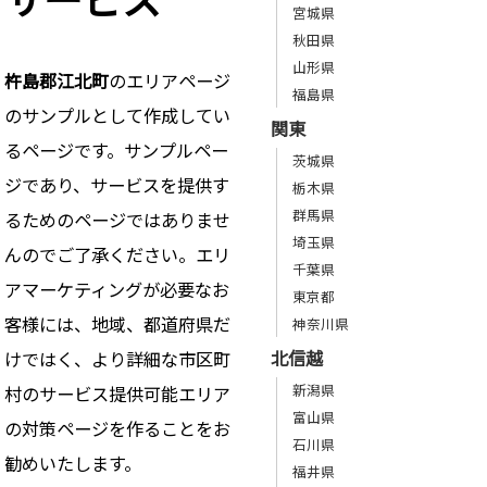
宮城県
秋田県
山形県
杵島郡江北町
のエリアページ
福島県
のサンプルとして作成してい
関東
るページです。サンプルペー
茨城県
ジであり、サービスを提供す
栃木県
群馬県
るためのページではありませ
埼玉県
んのでご了承ください。エリ
千葉県
アマーケティングが必要なお
東京都
客様には、地域、都道府県だ
神奈川県
北信越
けではく、より詳細な市区町
新潟県
村のサービス提供可能エリア
富山県
の対策ページを作ることをお
石川県
勧めいたします。
福井県