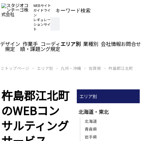
WEBサイト
ガイドライ
ン
レギュレー
ションサイ
ト
デザイン
作業手
コーディ
エリア別
業種別
会社情報
お問合せ
規定
順・課題
ング規定
トップページ
エリア別
九州・沖縄
佐賀県
杵島郡江北町
杵島郡江北町
エリア別
のWEBコン
北海道・東北
サルティング
北海道
青森県
サービス
岩手県