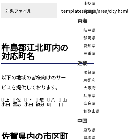
山梨県
対象ファイル
templates/page/area/city.html
長野県
東海
岐阜県
静岡県
杵島郡江北町内の
愛知県
対応町名
三重県
近畿
滋賀県
以下の地域の皆様向けのサー
京都府
ビスを提供しております。
大阪府
兵庫県
上
佐
下
惣
八
山
奈良県
小田
留志
小田
領分
町
口
和歌山県
中国
鳥取県
佐賀県内の市区町
島根県