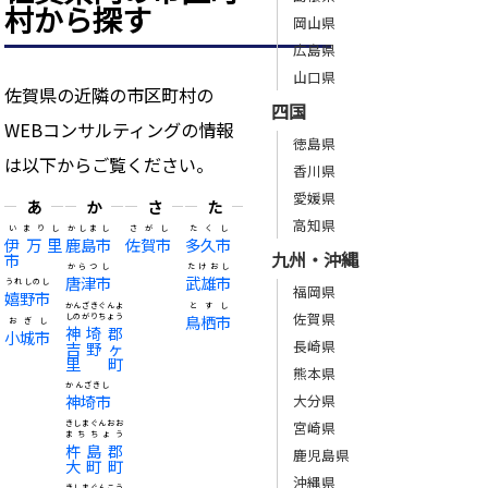
村から探す
岡山県
広島県
山口県
佐賀県の近隣の市区町村の
四国
WEBコンサルティングの情報
徳島県
は以下からご覧ください。
香川県
愛媛県
あ
か
さ
た
高知県
いまりし
かしまし
さがし
たくし
伊万里
鹿島市
佐賀市
多久市
九州・沖縄
市
からつし
たけおし
唐津市
武雄市
うれしのし
福岡県
嬉野市
かんざきぐんよ
とすし
佐賀県
しのがりちょう
鳥栖市
おぎし
神埼郡
小城市
長崎県
吉野ヶ
里町
熊本県
かんざきし
神埼市
大分県
きしまぐんおお
宮崎県
まちちょう
杵島郡
鹿児島県
大町町
沖縄県
きしまぐんこう