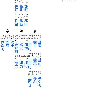
ほくまち
杵島郡
江北町
きしまぐんしろ
いしちょう
杵島郡
白石町
な
は
ま
にしまつうらぐ
ひがしまつうら
みやきぐんかみ
んありたちょう
ぐんげんかいち
みねちょう
西松浦
ょう
三養基
東松浦
郡有田
郡上峰
郡玄海
町
町
町
みやきぐんきや
ふじつぐんたら
まちょう
ちょう
三養基
藤津郡
郡基山
太良町
町
みやきぐんみや
きちょう
三養基
郡みや
き町