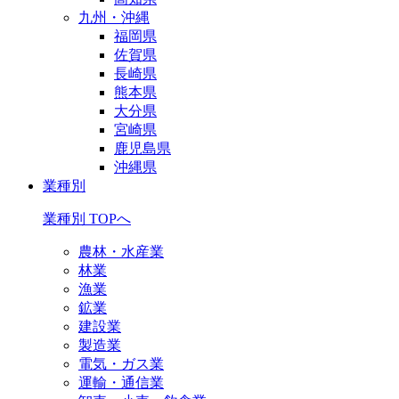
九州・沖縄
福岡県
佐賀県
長崎県
熊本県
大分県
宮崎県
鹿児島県
沖縄県
業種別
業種別 TOPへ
農林・水産業
林業
漁業
鉱業
建設業
製造業
電気・ガス業
運輸・通信業