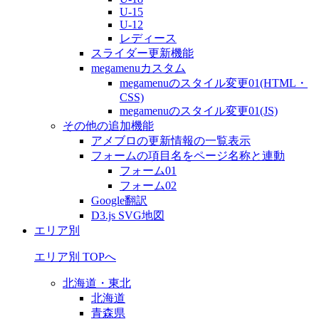
U-15
U-12
レディース
スライダー更新機能
megamenuカスタム
megamenuのスタイル変更01(HTML・
CSS)
megamenuのスタイル変更01(JS)
その他の追加機能
アメブロの更新情報の一覧表示
フォームの項目名をページ名称と連動
フォーム01
フォーム02
Google翻訳
D3.js SVG地図
エリア別
エリア別 TOPへ
北海道・東北
北海道
青森県