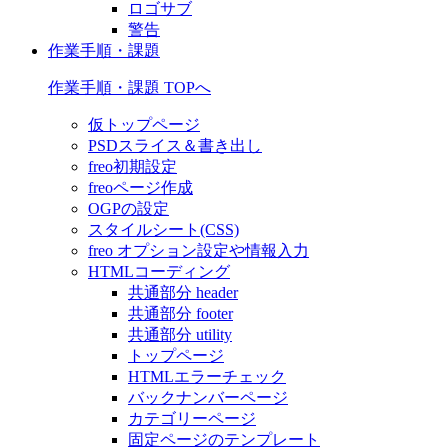
ロゴサブ
警告
作業手順・課題
作業手順・課題 TOPへ
仮トップページ
PSDスライス＆書き出し
freo初期設定
freoページ作成
OGPの設定
スタイルシート(CSS)
freo オプション設定や情報入力
HTMLコーディング
共通部分 header
共通部分 footer
共通部分 utility
トップページ
HTMLエラーチェック
バックナンバーページ
カテゴリーページ
固定ページのテンプレート