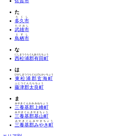
佐賀市
た
たくし
多久市
たけおし
武雄市
とすし
鳥栖市
な
にしまつうらぐんありたちょう
西松浦郡有田町
は
ひがしまつうらぐんげんかいちょう
東松浦郡玄海町
ふじつぐんたらちょう
藤津郡太良町
ま
みやきぐんかみみねちょう
三養基郡上峰町
みやきぐんきやまちょう
三養基郡基山町
みやきぐんみやきちょう
三養基郡みやき町