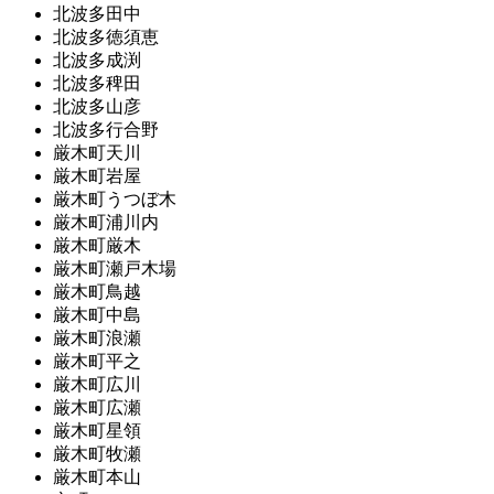
北波多田中
北波多徳須恵
北波多成渕
北波多稗田
北波多山彦
北波多行合野
厳木町天川
厳木町岩屋
厳木町うつぼ木
厳木町浦川内
厳木町厳木
厳木町瀬戸木場
厳木町鳥越
厳木町中島
厳木町浪瀬
厳木町平之
厳木町広川
厳木町広瀬
厳木町星領
厳木町牧瀬
厳木町本山