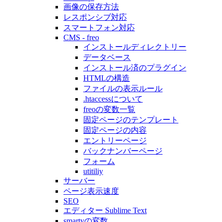
画像の保存方法
レスポンシブ対応
スマートフォン対応
CMS - freo
インストールディレクトリー
データベース
インストール済のプラグイン
HTMLの構造
ファイルの表示ルール
.htaccessについて
freoの変数一覧
固定ページのテンプレート
固定ページの内容
エントリーページ
バックナンバーページ
フォーム
utitiliy
サーバー
ページ表示速度
SEO
エディター Sublime Text
smartyの変数