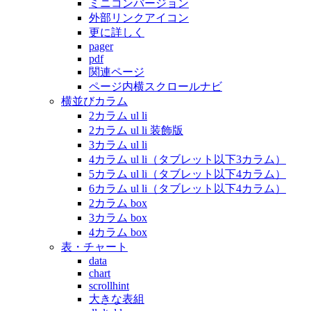
ミニコンバージョン
外部リンクアイコン
更に詳しく
pager
pdf
関連ページ
ページ内横スクロールナビ
横並びカラム
2カラム ul li
2カラム ul li 装飾版
3カラム ul li
4カラム ul li（タブレット以下3カラム）
5カラム ul li（タブレット以下4カラム）
6カラム ul li（タブレット以下4カラム）
2カラム box
3カラム box
4カラム box
表・チャート
data
chart
scrollhint
大きな表組