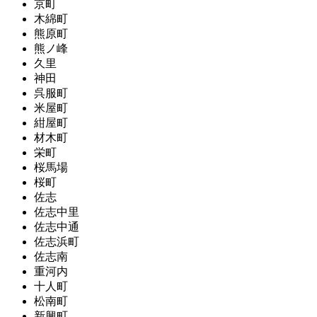
京町
木綿町
熊原町
熊ノ峰
久里
神田
呉服町
米屋町
紺屋町
材木町
栄町
桜馬場
桜町
佐志
佐志中里
佐志中通
佐志浜町
佐志南
重河内
十人町
松南町
新興町