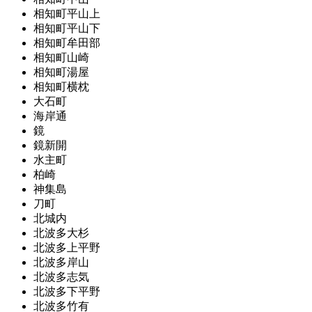
相知町平山上
相知町平山下
相知町牟田部
相知町山崎
相知町湯屋
相知町横枕
大石町
海岸通
鏡
鏡新開
水主町
柏崎
神集島
刀町
北城内
北波多大杉
北波多上平野
北波多岸山
北波多志気
北波多下平野
北波多竹有