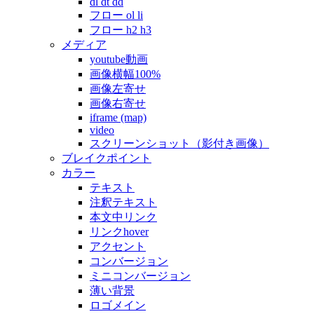
dl dt dd
フロー ol li
フロー h2 h3
メディア
youtube動画
画像横幅100%
画像左寄せ
画像右寄せ
iframe (map)
video
スクリーンショット（影付き画像）
ブレイクポイント
カラー
テキスト
注釈テキスト
本文中リンク
リンクhover
アクセント
コンバージョン
ミニコンバージョン
薄い背景
ロゴメイン