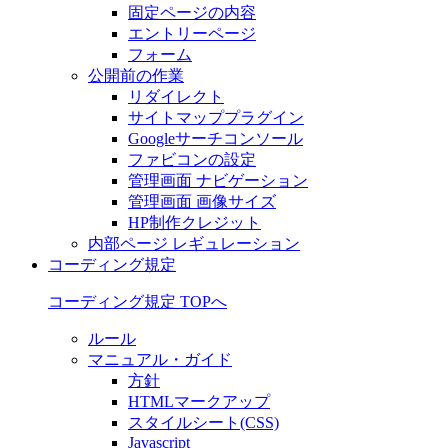
固定ページの内容
エントリーページ
フォーム
公開前の作業
リダイレクト
サイトマッププラグイン
Googleサーチコンソール
ファビコンの設定
管理画面 ナビゲーション
管理画面 画像サイズ
HP制作クレジット
内部ページ レギュレーション
コーディング規定
コーディング規定 TOPへ
ルール
マニュアル・ガイド
方針
HTMLマークアップ
スタイルシート(CSS)
Javascript