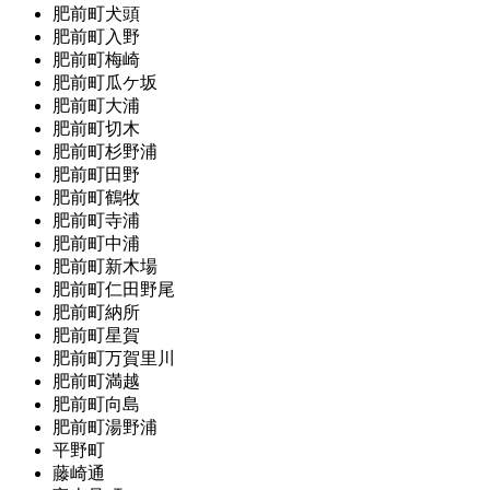
肥前町犬頭
肥前町入野
肥前町梅崎
肥前町瓜ケ坂
肥前町大浦
肥前町切木
肥前町杉野浦
肥前町田野
肥前町鶴牧
肥前町寺浦
肥前町中浦
肥前町新木場
肥前町仁田野尾
肥前町納所
肥前町星賀
肥前町万賀里川
肥前町満越
肥前町向島
肥前町湯野浦
平野町
藤崎通