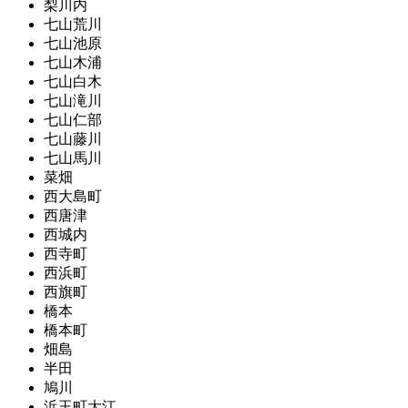
梨川内
七山荒川
七山池原
七山木浦
七山白木
七山滝川
七山仁部
七山藤川
七山馬川
菜畑
西大島町
西唐津
西城内
西寺町
西浜町
西旗町
橋本
橋本町
畑島
半田
鳩川
浜玉町大江