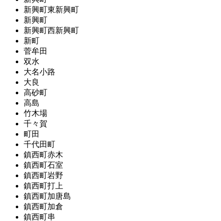
新興町東新興町
新興町
新興町西新興町
新町
菅牟田
双水
大名小路
大良
高砂町
高島
竹木場
千々賀
町田
千代田町
鎮西町赤木
鎮西町石室
鎮西町岩野
鎮西町打上
鎮西町加唐島
鎮西町加倉
鎮西町串