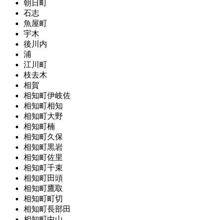
朝日町
石志
魚屋町
宇木
後川内
浦
江川町
枝去木
相賀
相知町伊岐佐
相知町相知
相知町大野
相知町楠
相知町久保
相知町黒岩
相知町佐里
相知町千束
相知町田頭
相知町鷹取
相知町町切
相知町長部田
相知町中山