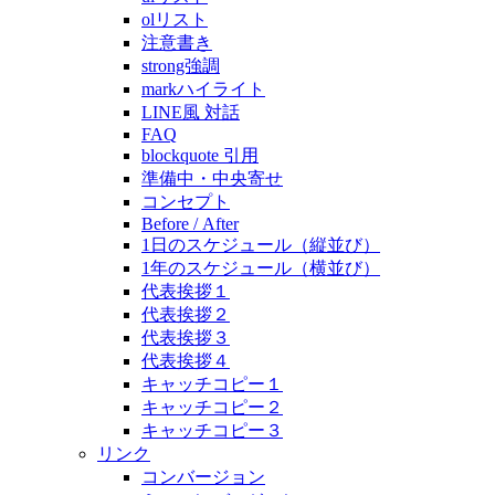
olリスト
注意書き
strong強調
markハイライト
LINE風 対話
FAQ
blockquote 引用
準備中・中央寄せ
コンセプト
Before / After
1日のスケジュール（縦並び）
1年のスケジュール（横並び）
代表挨拶１
代表挨拶２
代表挨拶３
代表挨拶４
キャッチコピー１
キャッチコピー２
キャッチコピー３
リンク
コンバージョン