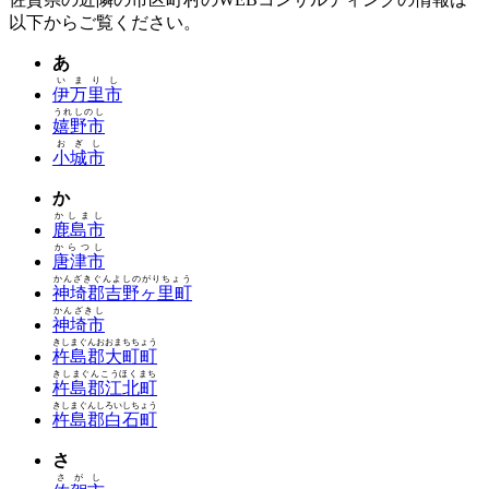
以下からご覧ください。
あ
いまりし
伊万里市
うれしのし
嬉野市
おぎし
小城市
か
かしまし
鹿島市
からつし
唐津市
かんざきぐんよしのがりちょう
神埼郡吉野ヶ里町
かんざきし
神埼市
きしまぐんおおまちちょう
杵島郡大町町
きしまぐんこうほくまち
杵島郡江北町
きしまぐんしろいしちょう
杵島郡白石町
さ
さがし