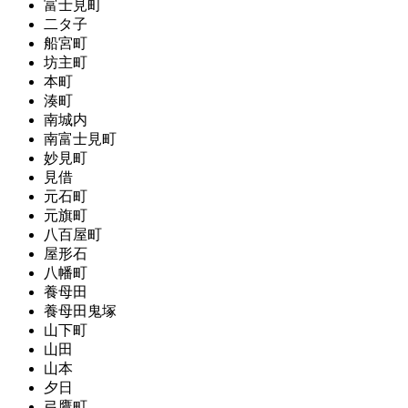
富士見町
二タ子
船宮町
坊主町
本町
湊町
南城内
南富士見町
妙見町
見借
元石町
元旗町
八百屋町
屋形石
八幡町
養母田
養母田鬼塚
山下町
山田
山本
夕日
弓鷹町