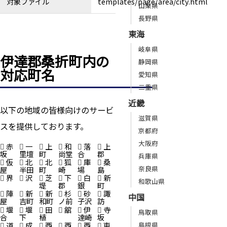
対象ファイル
templates/page/area/city.html
山梨県
長野県
東海
岐阜県
伊達郡桑折町内の
静岡県
対応町名
愛知県
三重県
近畿
以下の地域の皆様向けのサービ
滋賀県
スを提供しております。
京都府
大阪府
赤
一
上
和
落
上
坂
里壇
町
尚堂
合
郡
兵庫県
仮
北
北
狐
庫
桑
奈良県
屋
半田
町
崎
場
島
界
沢
芝
下
白
新
和歌山県
堤
郡
銀
町
陣
新
新
杉
砂
諏
中国
屋
吉町
和町
ノ前
子沢
訪
堰
堰
田
舘
伊
寺
鳥取県
合
下
植
達崎
坂
島根県
道
成
西
西
西
東