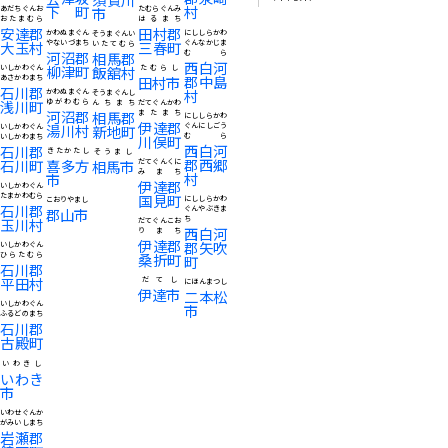
下町
村
あだちぐんお
市
たむらぐんみ
おたまむら
はるまち
安達郡
田村郡
かわぬまぐん
にししらかわ
そうまぐんい
大玉村
やないづまち
三春町
ぐんなかじま
いたてむら
河沼郡
むら
相馬郡
西白河
柳津町
いしかわぐん
飯舘村
たむらし
郡中島
あさかわまち
田村市
石川郡
村
かわぬまぐん
そうまぐんし
浅川町
ゆがわむら
んちまち
だてぐんかわ
河沼郡
相馬郡
またまち
にししらかわ
伊達郡
湯川村
ぐんにしごう
いしかわぐん
新地町
むら
いしかわまち
川俣町
西白河
石川郡
きたかたし
そうまし
郡西郷
石川町
喜多方
相馬市
だてぐんくに
みまち
村
市
伊達郡
いしかわぐん
たまかわむら
国見町
にししらかわ
こおりやまし
石川郡
ぐんやぶきま
郡山市
ち
玉川村
だてぐんこお
西白河
りまち
伊達郡
郡矢吹
いしかわぐん
ひらたむら
桑折町
町
石川郡
平田村
だてし
にほんまつし
伊達市
二本松
いしかわぐん
市
ふるどのまち
石川郡
古殿町
いわきし
いわき
市
いわせぐんか
がみいしまち
岩瀬郡