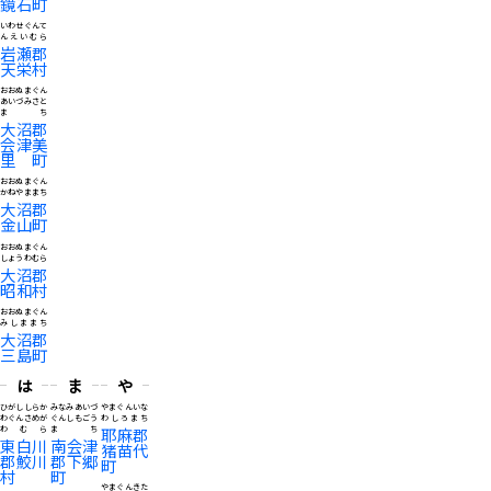
鏡石町
いわせぐんて
んえいむら
岩瀬郡
天栄村
おおぬまぐん
あいづみさと
まち
大沼郡
会津美
里町
おおぬまぐん
かねやままち
大沼郡
金山町
おおぬまぐん
しょうわむら
大沼郡
昭和村
おおぬまぐん
みしままち
大沼郡
三島町
は
ま
や
ひがししらか
みなみあいづ
やまぐんいな
わぐんさめが
ぐんしもごう
わしろまち
わむら
まち
耶麻郡
東白川
南会津
猪苗代
郡鮫川
郡下郷
町
村
町
やまぐんきた