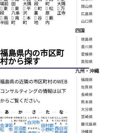
場前
田
大隅
段
町
大隅
岡山県
東
東
平
町
松
万
段
八串
沢
裏
原
正寺
広島県
南
南
本
谷
薮
山口県
半田
町
町
地
内
四国
徳島県
香川県
福島県内の市区町
愛媛県
村から探す
高知県
九州・沖縄
福岡県
福島県の近隣の市区町村のWEB
佐賀県
コンサルティングの情報は以下
長崎県
からご覧ください。
熊本県
大分県
あ
か
さ
た
な
宮崎県
あいづわかま
かわぬまぐん
しらかわし
たむらぐんお
にししらかわ
つし
あいづばんげ
白河市
のまち
ぐんいずみざ
鹿児島県
会津若
まち
田村郡
きむら
河沼郡
西白河
松市
小野町
すかがわし
沖縄県
会津坂
郡泉崎
須賀川