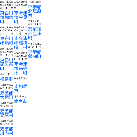
ひがししらか
みなみあいづ
しおばらむら
わぐんたなぐ
ぐんただみま
耶麻郡
らまち
ち
北塩原
東白川
南会津
村
郡棚倉
郡只見
町
町
やまぐんにし
あいづまち
ひがししらか
みなみあいづ
耶麻郡
わぐんはなわ
ぐんひのえま
西会津
まち
たむら
町
東白川
南会津
郡塙町
郡檜枝
やまぐんばん
岐村
だいまち
ひがししらか
耶麻郡
わぐんやまつ
みなみあいづ
磐梯町
りまち
ぐんみなみあ
東白川
いづまち
郡矢祭
南会津
町
郡南会
津町
ふくしまし
福島市
みなみそうま
し
南相馬
ふたばぐんお
おくままち
市
双葉郡
大熊町
もとみやし
本宮市
ふたばぐんか
つらおむら
双葉郡
葛尾村
ふたばぐんか
わうちむら
双葉郡
川内村