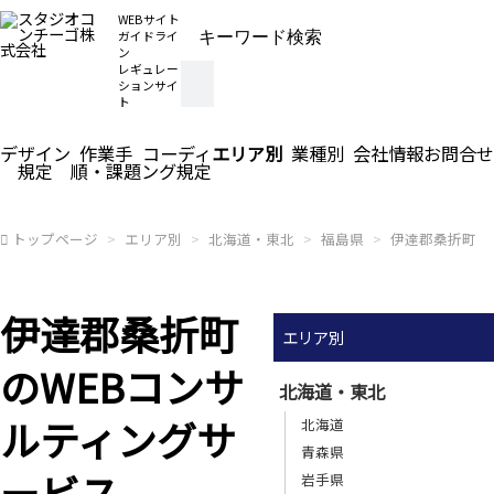
WEBサイト
ガイドライ
ン
レギュレー
ションサイ
ト
デザイン
作業手
コーディ
エリア別
業種別
会社情報
お問合せ
規定
順・課題
ング規定
トップページ
エリア別
北海道・東北
福島県
伊達郡桑折町
伊達郡桑折町
エリア別
のWEBコンサ
北海道・東北
ルティングサ
北海道
青森県
ービス
岩手県