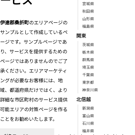
宮城県
秋田県
山形県
伊達郡桑折町
のエリアページの
福島県
サンプルとして作成しているペ
関東
ージです。サンプルページであ
茨城県
り、サービスを提供するための
栃木県
群馬県
ページではありませんのでご了
埼玉県
承ください。エリアマーケティ
千葉県
ングが必要なお客様には、地
東京都
域、都道府県だけではく、より
神奈川県
北信越
詳細な市区町村のサービス提供
新潟県
可能エリアの対策ページを作る
富山県
ことをお勧めいたします。
石川県
福井県