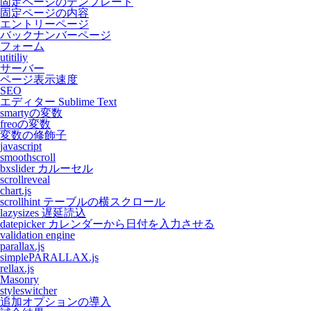
固定ページのテンプレート
固定ページの内容
エントリーページ
バックナンバーページ
フォーム
utitiliy
サーバー
ページ表示速度
SEO
エディター Sublime Text
smartyの変数
freoの変数
変数の修飾子
javascript
smoothscroll
bxslider カルーセル
scrollreveal
chart.js
scrollhint テーブルの横スクロール
lazysizes 遅延読込
datepicker カレンダーから日付を入力させる
validation engine
parallax.js
simplePARALLAX.js
rellax.js
Masonry
styleswitcher
追加オプションの導入