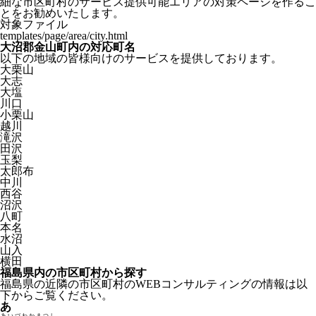
細な市区町村のサービス提供可能エリアの対策ページを作るこ
とをお勧めいたします。
対象ファイル
templates/page/area/city.html
大沼郡金山町内の対応町名
以下の地域の皆様向けのサービスを提供しております。
大栗山
大志
大塩
川口
小栗山
越川
滝沢
田沢
玉梨
太郎布
中川
西谷
沼沢
八町
本名
水沼
山入
横田
福島県内の市区町村から探す
福島県の近隣の市区町村のWEBコンサルティングの情報は以
下からご覧ください。
あ
あいづわかまつし