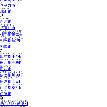
きたかたし
喜多方市
こおりやまし
郡山市
さ
しらかわし
白河市
すかがわし
須賀川市
そうまぐんいいたてむら
相馬郡飯舘村
そうまぐんしんちまち
相馬郡新地町
そうまし
相馬市
た
たむらぐんおのまち
田村郡小野町
たむらぐんみはるまち
田村郡三春町
たむらし
田村市
だてぐんかわまたまち
伊達郡川俣町
だてぐんくにみまち
伊達郡国見町
だてぐんこおりまち
伊達郡桑折町
だてし
伊達市
な
にししらかわぐんいずみざきむら
西白河郡泉崎村
にししらかわぐんなかじまむら