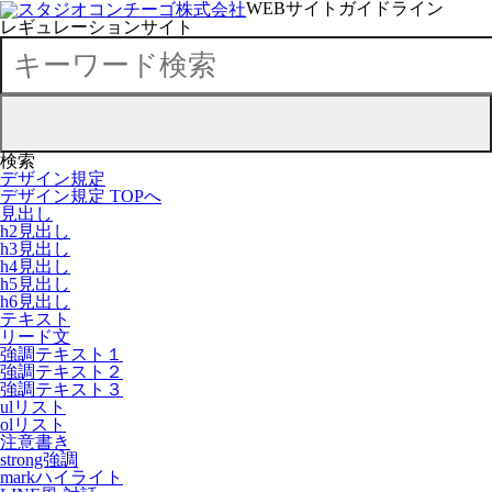
WEBサイトガイドライン
レギュレーションサイト
検索
デザイン規定
デザイン規定 TOPへ
見出し
h2見出し
h3見出し
h4見出し
h5見出し
h6見出し
テキスト
リード文
強調テキスト１
強調テキスト２
強調テキスト３
ulリスト
olリスト
注意書き
strong強調
markハイライト