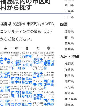
福島県内の市区町
岡山県
村から探す
広島県
山口県
福島県の近隣の市区町村のWEB
四国
コンサルティングの情報は以下
徳島県
香川県
からご覧ください。
愛媛県
あ
か
さ
た
な
高知県
あいづわかま
かわぬまぐん
しらかわし
たむらぐんお
にししらかわ
九州・沖縄
つし
あいづばんげ
白河市
のまち
ぐんいずみざ
会津若
まち
田村郡
きむら
河沼郡
西白河
松市
小野町
すかがわし
福岡県
会津坂
郡泉崎
須賀川
下町
村
あだちぐんお
市
たむらぐんみ
佐賀県
おたまむら
はるまち
安達郡
田村郡
かわぬまぐん
にししらかわ
そうまぐんい
長崎県
大玉村
やないづまち
三春町
ぐんなかじま
いたてむら
河沼郡
むら
相馬郡
西白河
熊本県
柳津町
いしかわぐん
飯舘村
たむらし
郡中島
あさかわまち
田村市
石川郡
大分県
村
かわぬまぐん
そうまぐんし
浅川町
ゆがわむら
んちまち
だてぐんかわ
河沼郡
相馬郡
またまち
宮崎県
にししらかわ
伊達郡
湯川村
ぐんにしごう
いしかわぐん
新地町
むら
いしかわまち
川俣町
鹿児島県
西白河
石川郡
きたかたし
そうまし
郡西郷
石川町
喜多方
相馬市
だてぐんくに
沖縄県
みまち