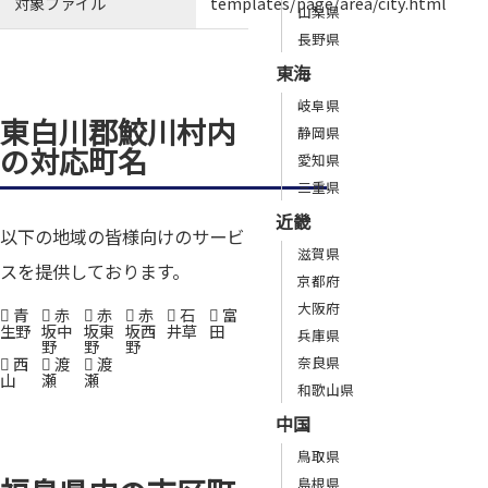
対象ファイル
templates/page/area/city.html
山梨県
長野県
東海
岐阜県
東白川郡鮫川村内
静岡県
の対応町名
愛知県
三重県
近畿
以下の地域の皆様向けのサービ
滋賀県
スを提供しております。
京都府
大阪府
青
赤
赤
赤
石
富
生野
坂中
坂東
坂西
井草
田
兵庫県
野
野
野
西
渡
渡
奈良県
山
瀬
瀬
和歌山県
中国
鳥取県
島根県