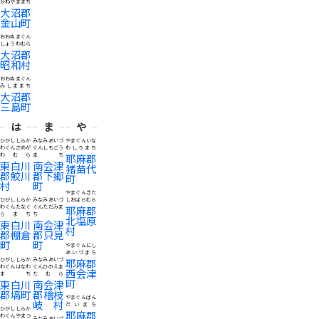
かねやままち
大沼郡
金山町
おおぬまぐん
しょうわむら
大沼郡
昭和村
おおぬまぐん
みしままち
大沼郡
三島町
は
ま
や
ひがししらか
みなみあいづ
やまぐんいな
わぐんさめが
ぐんしもごう
わしろまち
わむら
まち
耶麻郡
東白川
南会津
猪苗代
郡鮫川
郡下郷
町
村
町
やまぐんきた
ひがししらか
みなみあいづ
しおばらむら
わぐんたなぐ
ぐんただみま
耶麻郡
らまち
ち
北塩原
東白川
南会津
村
郡棚倉
郡只見
町
町
やまぐんにし
あいづまち
ひがししらか
みなみあいづ
耶麻郡
わぐんはなわ
ぐんひのえま
西会津
まち
たむら
町
東白川
南会津
郡塙町
郡檜枝
やまぐんばん
岐村
だいまち
ひがししらか
耶麻郡
わぐんやまつ
みなみあいづ