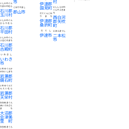
村
市
伊達郡
いしかわぐん
たまかわむら
国見町
にししらかわ
こおりやまし
石川郡
ぐんやぶきま
郡山市
ち
玉川村
だてぐんこお
西白河
りまち
伊達郡
郡矢吹
いしかわぐん
ひらたむら
桑折町
町
石川郡
平田村
だてし
にほんまつし
伊達市
二本松
いしかわぐん
市
ふるどのまち
石川郡
古殿町
いわきし
いわき
市
いわせぐんか
がみいしまち
岩瀬郡
鏡石町
いわせぐんて
んえいむら
岩瀬郡
天栄村
おおぬまぐん
あいづみさと
まち
大沼郡
会津美
里町
おおぬまぐん