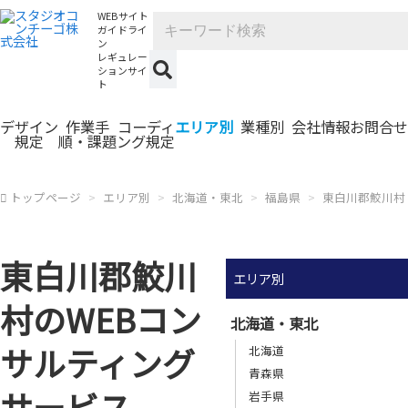
WEBサイト
ガイドライ
ン
レギュレー
ションサイ
ト
デザイン
作業手
コーディ
エリア別
業種別
会社情報
お問合せ
規定
順・課題
ング規定
トップページ
エリア別
北海道・東北
福島県
東白川郡鮫川村
東白川郡鮫川
エリア別
村のWEBコン
北海道・東北
サルティング
北海道
青森県
サービス
岩手県