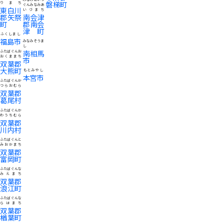
磐梯町
りまち
ぐんみなみあ
東白川
いづまち
郡矢祭
南会津
町
郡南会
津町
ふくしまし
福島市
みなみそうま
し
南相馬
ふたばぐんお
おくままち
市
双葉郡
大熊町
もとみやし
本宮市
ふたばぐんか
つらおむら
双葉郡
葛尾村
ふたばぐんか
わうちむら
双葉郡
川内村
ふたばぐんと
みおかまち
双葉郡
富岡町
ふたばぐんな
みえまち
双葉郡
浪江町
ふたばぐんな
らはまち
双葉郡
楢葉町