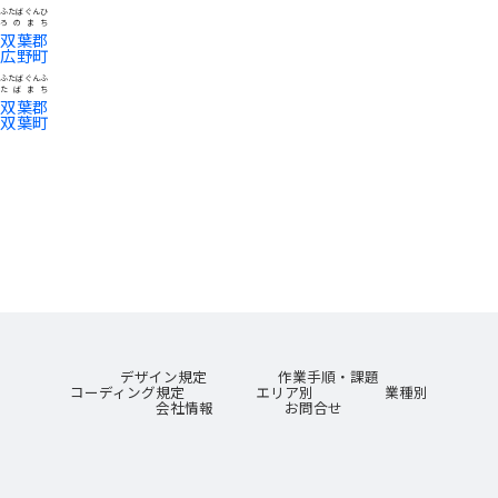
ふたばぐんひ
ろのまち
双葉郡
広野町
ふたばぐんふ
たばまち
双葉郡
双葉町
デザイン規定
作業手順・課題
コーディング規定
エリア別
業種別
会社情報
お問合せ