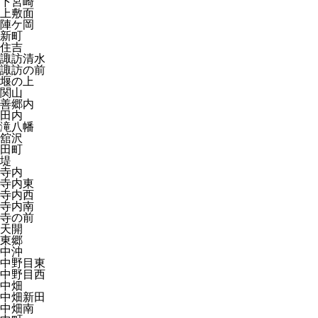
下宮崎
上敷面
陣ケ岡
新町
住吉
諏訪清水
諏訪の前
堰の上
関山
善郷内
田内
滝八幡
舘沢
田町
堤
寺内
寺内東
寺内西
寺内南
寺の前
天開
東郷
中沖
中野目東
中野目西
中畑
中畑新田
中畑南