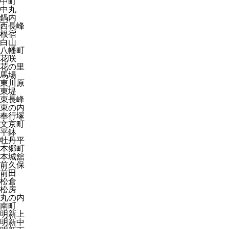
中町
中丸
鍋内
西長峰
根宿
白山
八幡町
花咲
花の里
馬場
東川原
東堤
東長峰
東の内
奉行塚
文京町
平鉢
牡丹平
本郷町
本城舘
前久保
前田
松倉
松房
丸の内
南町
明新上
明新中