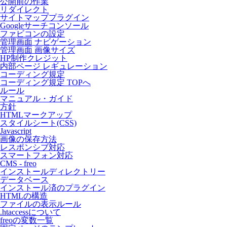
公開前の作業
リダイレクト
サイトマッププラグイン
Googleサーチコンソール
ファビコンの設定
管理画面 ナビゲーション
管理画面 画像サイズ
HP制作クレジット
内部ページ レギュレーション
コーディング規定
コーディング規定 TOPへ
ルール
マニュアル・ガイド
方針
HTMLマークアップ
スタイルシート(CSS)
Javascript
画像の保存方法
レスポンシブ対応
スマートフォン対応
CMS - freo
インストールディレクトリー
データベース
インストール済のプラグイン
HTMLの構造
ファイルの表示ルール
.htaccessについて
freoの変数一覧