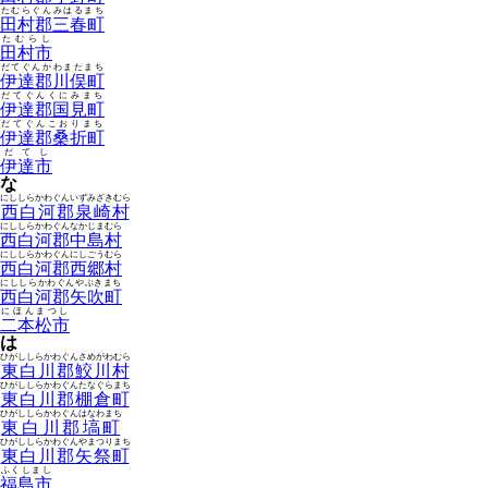
たむらぐんみはるまち
田村郡三春町
たむらし
田村市
だてぐんかわまたまち
伊達郡川俣町
だてぐんくにみまち
伊達郡国見町
だてぐんこおりまち
伊達郡桑折町
だてし
伊達市
な
にししらかわぐんいずみざきむら
西白河郡泉崎村
にししらかわぐんなかじまむら
西白河郡中島村
にししらかわぐんにしごうむら
西白河郡西郷村
にししらかわぐんやぶきまち
西白河郡矢吹町
にほんまつし
二本松市
は
ひがししらかわぐんさめがわむら
東白川郡鮫川村
ひがししらかわぐんたなぐらまち
東白川郡棚倉町
ひがししらかわぐんはなわまち
東白川郡塙町
ひがししらかわぐんやまつりまち
東白川郡矢祭町
ふくしまし
福島市