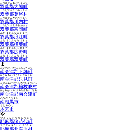
ふたばぐんおおくままち
双葉郡大熊町
ふたばぐんかつらおむら
双葉郡葛尾村
ふたばぐんかわうちむら
双葉郡川内村
ふたばぐんとみおかまち
双葉郡富岡町
ふたばぐんなみえまち
双葉郡浪江町
ふたばぐんならはまち
双葉郡楢葉町
ふたばぐんひろのまち
双葉郡広野町
ふたばぐんふたばまち
双葉郡双葉町
ま
みなみあいづぐんしもごうまち
南会津郡下郷町
みなみあいづぐんただみまち
南会津郡只見町
みなみあいづぐんひのえまたむら
南会津郡檜枝岐村
みなみあいづぐんみなみあいづまち
南会津郡南会津町
みなみそうまし
南相馬市
もとみやし
本宮市
や
やまぐんいなわしろまち
耶麻郡猪苗代町
やまぐんきたしおばらむら
耶麻郡北塩原村