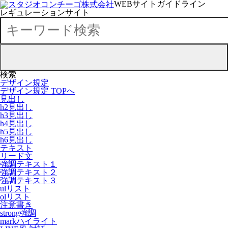
WEBサイトガイドライン
レギュレーションサイト
検索
デザイン規定
デザイン規定 TOPへ
見出し
h2見出し
h3見出し
h4見出し
h5見出し
h6見出し
テキスト
リード文
強調テキスト１
強調テキスト２
強調テキスト３
ulリスト
olリスト
注意書き
strong強調
markハイライト