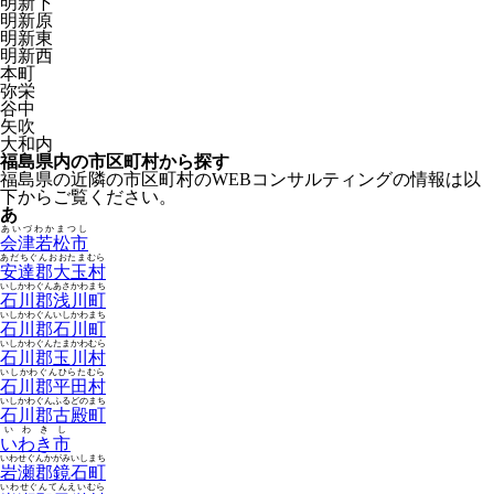
明新下
明新原
明新東
明新西
本町
弥栄
谷中
矢吹
大和内
福島県内の市区町村から探す
福島県の近隣の市区町村のWEBコンサルティングの情報は以
下からご覧ください。
あ
あいづわかまつし
会津若松市
あだちぐんおおたまむら
安達郡大玉村
いしかわぐんあさかわまち
石川郡浅川町
いしかわぐんいしかわまち
石川郡石川町
いしかわぐんたまかわむら
石川郡玉川村
いしかわぐんひらたむら
石川郡平田村
いしかわぐんふるどのまち
石川郡古殿町
いわきし
いわき市
いわせぐんかがみいしまち
岩瀬郡鏡石町
いわせぐんてんえいむら