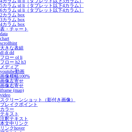
4カラム ul li（タブレット以下3カラム）
5カラム ul li（タブレット以下4カラム）
6カラム ul li（タブレット以下4カラム）
2カラム box
3カラム box
4カラム box
表・チャート
data
chart
scrollhint
大きな表組
dl dt dd
フロー ol li
フロー h2 h3
メディア
youtube動画
画像横幅100%
画像左寄せ
画像右寄せ
iframe (map)
video
スクリーンショット（影付き画像）
ブレイクポイント
カラー
テキスト
注釈テキスト
本文中リンク
リンクhover