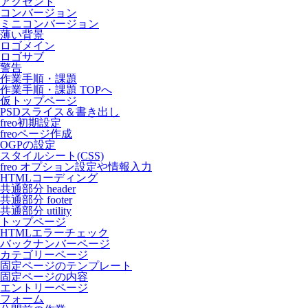
アクセント
コンバージョン
ミニコンバージョン
薄い背景
ロゴメイン
ロゴサブ
警告
作業手順・課題
作業手順・課題 TOPへ
仮トップページ
PSDスライス＆書き出し
freo初期設定
freoページ作成
OGPの設定
スタイルシート(CSS)
freo オプション設定や情報入力
HTMLコーディング
共通部分 header
共通部分 footer
共通部分 utility
トップページ
HTMLエラーチェック
バックナンバーページ
カテゴリーページ
固定ページのテンプレート
固定ページの内容
エントリーページ
フォーム