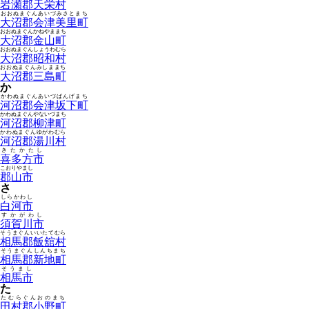
岩瀬郡天栄村
おおぬまぐんあいづみさとまち
大沼郡会津美里町
おおぬまぐんかねやままち
大沼郡金山町
おおぬまぐんしょうわむら
大沼郡昭和村
おおぬまぐんみしままち
大沼郡三島町
か
かわぬまぐんあいづばんげまち
河沼郡会津坂下町
かわぬまぐんやないづまち
河沼郡柳津町
かわぬまぐんゆがわむら
河沼郡湯川村
きたかたし
喜多方市
こおりやまし
郡山市
さ
しらかわし
白河市
すかがわし
須賀川市
そうまぐんいいたてむら
相馬郡飯舘村
そうまぐんしんちまち
相馬郡新地町
そうまし
相馬市
た
たむらぐんおのまち
田村郡小野町