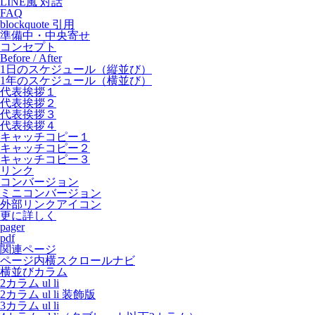
LINE風 対話
FAQ
blockquote 引用
準備中・中央寄せ
コンセプト
Before / After
1日のスケジュール（縦並び）
1年のスケジュール（横並び）
代表挨拶１
代表挨拶２
代表挨拶３
代表挨拶４
キャッチコピー１
キャッチコピー２
キャッチコピー３
リンク
コンバージョン
ミニコンバージョン
外部リンクアイコン
更に詳しく
pager
pdf
関連ページ
ページ内横スクロールナビ
横並びカラム
2カラム ul li
2カラム ul li 装飾版
3カラム ul li