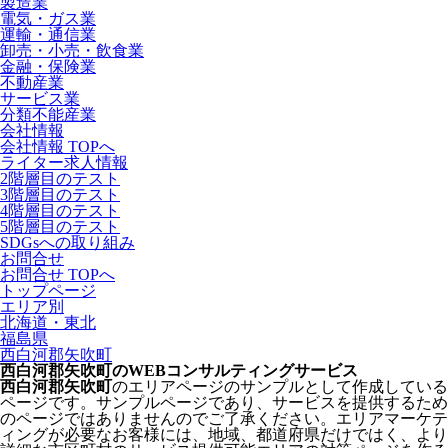
製造業
電気・ガス業
運輸・通信業
卸売・小売・飲食業
金融・保険業
不動産業
サービス業
分類不能産業
会社情報
会社情報 TOPへ
ライター求人情報
2階層目のテスト
3階層目のテスト
4階層目のテスト
5階層目のテスト
SDGsへの取り組み
お問合せ
お問合せ TOPへ
トップページ
エリア別
北海道・東北
福島県
西白河郡矢吹町
西白河郡矢吹町のWEBコンサルティングサービス
西白河郡矢吹町
のエリアページのサンプルとして作成している
ページです。サンプルページであり、サービスを提供するため
のページではありませんのでご了承ください。エリアマーケテ
ィングが必要なお客様には、地域、都道府県だけではく、より