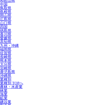
和歌山県
中国
鳥取県
島根県
岡山県
広島県
山口県
四国
徳島県
香川県
愛媛県
高知県
九州・沖縄
福岡県
佐賀県
長崎県
熊本県
大分県
宮崎県
鹿児島県
沖縄県
業種別
業種別 TOPへ
農林・水産業
林業
漁業
鉱業
建設業