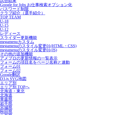
試合結果
Google for Jobs お仕事検索オプション化
パスワード制限
クラブ紹介（選手紹介）
TOP TEAM
U-18
U-15
U-12
レディース
スライダー更新機能
megamenuカスタム
megamenuのスタイル変更01(HTML・CSS)
megamenuのスタイル変更01(JS)
その他の追加機能
アメブロの更新情報の一覧表示
フォームの項目名をページ名称と連動
フォーム01
フォーム02
Google翻訳
D3.js SVG地図
エリア別
エリア別 TOPへ
北海道・東北
北海道
青森県
岩手県
宮城県
秋田県