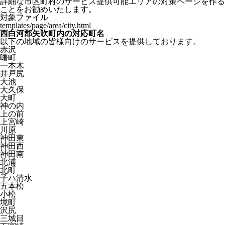
詳細な市区町村のサービス提供可能エリアの対策ページを作る
ことをお勧めいたします。
対象ファイル
templates/page/area/city.html
西白河郡矢吹町内の対応町名
以下の地域の皆様向けのサービスを提供しております。
赤沢
曙町
一本木
井戸尻
大池
大久保
大町
神の内
上の前
上宮崎
川原
神田東
神田西
神田南
北浦
北町
子ハ清水
五本松
小松
境町
沢尻
三城目