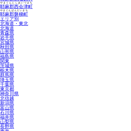
やまぐんにしあいづまち
耶麻郡西会津町
やまぐんばんだいまち
耶麻郡磐梯町
エリア別
北海道・東北
北海道
青森県
岩手県
宮城県
秋田県
山形県
福島県
関東
茨城県
栃木県
群馬県
埼玉県
千葉県
東京都
神奈川県
北信越
新潟県
富山県
石川県
福井県
山梨県
長野県