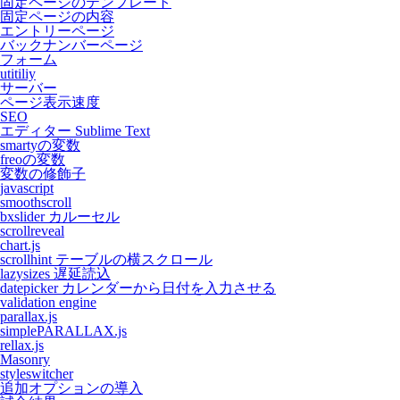
固定ページのテンプレート
固定ページの内容
エントリーページ
バックナンバーページ
フォーム
utitiliy
サーバー
ページ表示速度
SEO
エディター Sublime Text
smartyの変数
freoの変数
変数の修飾子
javascript
smoothscroll
bxslider カルーセル
scrollreveal
chart.js
scrollhint テーブルの横スクロール
lazysizes 遅延読込
datepicker カレンダーから日付を入力させる
validation engine
parallax.js
simplePARALLAX.js
rellax.js
Masonry
styleswitcher
追加オプションの導入