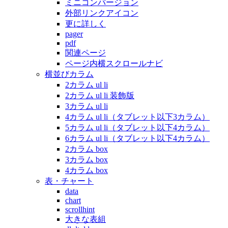
ミニコンバージョン
外部リンクアイコン
更に詳しく
pager
pdf
関連ページ
ページ内横スクロールナビ
横並びカラム
2カラム ul li
2カラム ul li 装飾版
3カラム ul li
4カラム ul li（タブレット以下3カラム）
5カラム ul li（タブレット以下4カラム）
6カラム ul li（タブレット以下4カラム）
2カラム box
3カラム box
4カラム box
表・チャート
data
chart
scrollhint
大きな表組