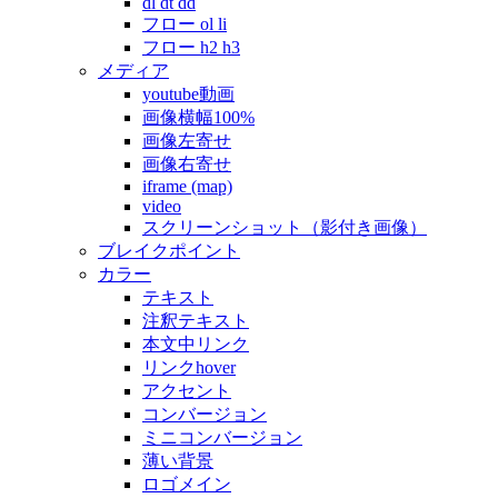
dl dt dd
フロー ol li
フロー h2 h3
メディア
youtube動画
画像横幅100%
画像左寄せ
画像右寄せ
iframe (map)
video
スクリーンショット（影付き画像）
ブレイクポイント
カラー
テキスト
注釈テキスト
本文中リンク
リンクhover
アクセント
コンバージョン
ミニコンバージョン
薄い背景
ロゴメイン