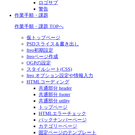
ロゴサブ
警告
作業手順・課題
作業手順・課題 TOPへ
仮トップページ
PSDスライス＆書き出し
freo初期設定
freoページ作成
OGPの設定
スタイルシート(CSS)
freo オプション設定や情報入力
HTMLコーディング
共通部分 header
共通部分 footer
共通部分 utility
トップページ
HTMLエラーチェック
バックナンバーページ
カテゴリーページ
固定ページのテンプレート