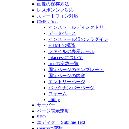
画像の保存方法
レスポンシブ対応
スマートフォン対応
CMS - freo
インストールディレクトリー
データベース
インストール済のプラグイン
HTMLの構造
ファイルの表示ルール
.htaccessについて
freoの変数一覧
固定ページのテンプレート
固定ページの内容
エントリーページ
バックナンバーページ
フォーム
utitiliy
サーバー
ページ表示速度
SEO
エディター Sublime Text
smartyの変数