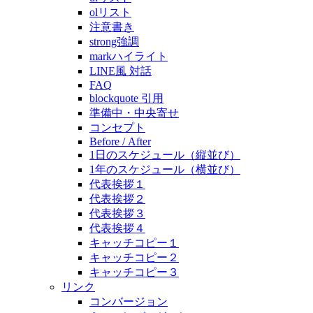
olリスト
注意書き
strong強調
markハイライト
LINE風 対話
FAQ
blockquote 引用
準備中・中央寄せ
コンセプト
Before / After
1日のスケジュール（縦並び）
1年のスケジュール（横並び）
代表挨拶１
代表挨拶２
代表挨拶３
代表挨拶４
キャッチコピー１
キャッチコピー２
キャッチコピー３
リンク
コンバージョン