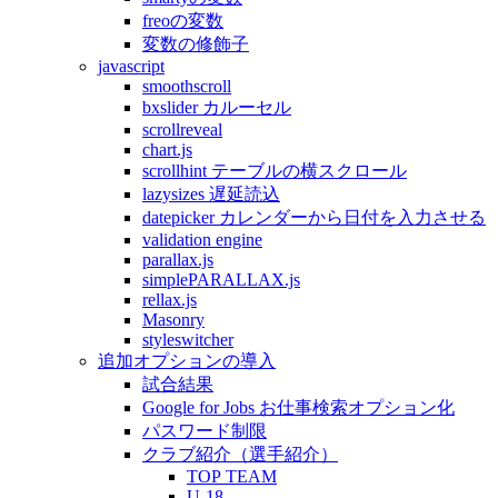
freoの変数
変数の修飾子
javascript
smoothscroll
bxslider カルーセル
scrollreveal
chart.js
scrollhint テーブルの横スクロール
lazysizes 遅延読込
datepicker カレンダーから日付を入力させる
validation engine
parallax.js
simplePARALLAX.js
rellax.js
Masonry
styleswitcher
追加オプションの導入
試合結果
Google for Jobs お仕事検索オプション化
パスワード制限
クラブ紹介（選手紹介）
TOP TEAM
U-18