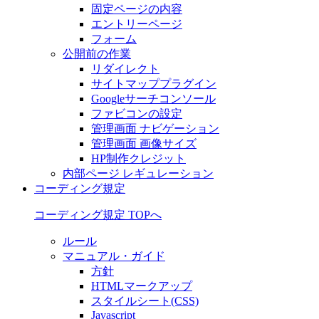
固定ページの内容
エントリーページ
フォーム
公開前の作業
リダイレクト
サイトマッププラグイン
Googleサーチコンソール
ファビコンの設定
管理画面 ナビゲーション
管理画面 画像サイズ
HP制作クレジット
内部ページ レギュレーション
コーディング規定
コーディング規定 TOPへ
ルール
マニュアル・ガイド
方針
HTMLマークアップ
スタイルシート(CSS)
Javascript