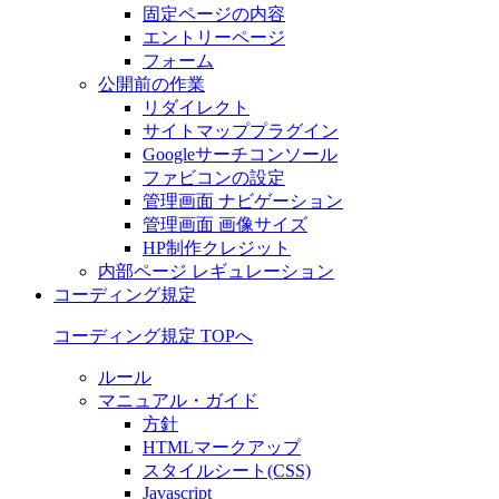
固定ページの内容
エントリーページ
フォーム
公開前の作業
リダイレクト
サイトマッププラグイン
Googleサーチコンソール
ファビコンの設定
管理画面 ナビゲーション
管理画面 画像サイズ
HP制作クレジット
内部ページ レギュレーション
コーディング規定
コーディング規定 TOPへ
ルール
マニュアル・ガイド
方針
HTMLマークアップ
スタイルシート(CSS)
Javascript