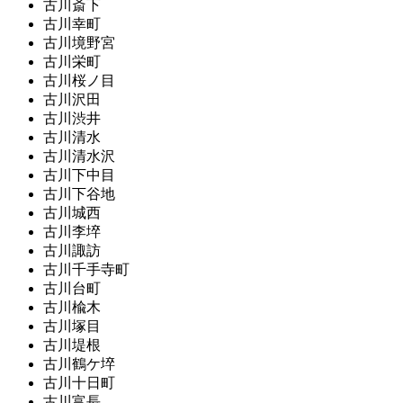
古川斎下
古川幸町
古川境野宮
古川栄町
古川桜ノ目
古川沢田
古川渋井
古川清水
古川清水沢
古川下中目
古川下谷地
古川城西
古川李埣
古川諏訪
古川千手寺町
古川台町
古川楡木
古川塚目
古川堤根
古川鶴ケ埣
古川十日町
古川富長