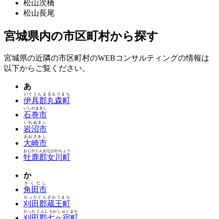
松山次橋
松山長尾
宮城県内の市区町村から探す
宮城県の近隣の市区町村のWEBコンサルティングの情報は
以下からご覧ください。
あ
いぐぐんまるもりまち
伊具郡丸森町
いしのまきし
石巻市
いわぬまし
岩沼市
おおさきし
大崎市
おしかぐんおながわちょう
牡鹿郡女川町
か
かくだし
角田市
かったぐんざおうまち
刈田郡蔵王町
かったぐんしちかしゅくまち
刈田郡七ヶ宿町