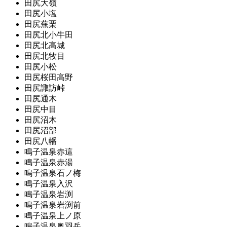
田尻大嶺
田尻小塩
田尻蕪栗
田尻北小牛田
田尻北高城
田尻北牧目
田尻小松
田尻桜田高野
田尻諏訪峠
田尻通木
田尻中目
田尻沼木
田尻沼部
田尻八幡
鳴子温泉赤這
鳴子温泉赤湯
鳴子温泉石ノ梅
鳴子温泉入沢
鳴子温泉岩渕
鳴子温泉岩渕前
鳴子温泉上ノ原
鳴子温泉奥羽岳