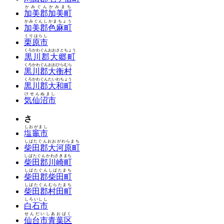
かみぐんかみまち
加美郡加美町
かみぐんしかまちょう
加美郡色麻町
くりはらし
栗原市
くろかわぐんおおさとちょう
黒川郡大郷町
くろかわぐんおおひらむら
黒川郡大衡村
くろかわぐんたいわちょう
黒川郡大和町
けせんぬまし
気仙沼市
さ
しおがまし
塩竈市
しばたぐんおおがわらまち
柴田郡大河原町
しばたぐんかわさきまち
柴田郡川崎町
しばたぐんしばたまち
柴田郡柴田町
しばたぐんむらたまち
柴田郡村田町
しろいしし
白石市
せんだいしあおばく
仙台市青葉区