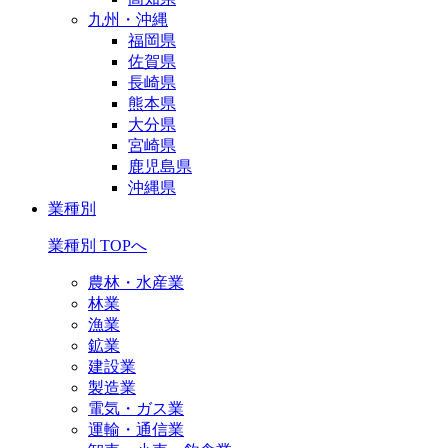
九州・沖縄
福岡県
佐賀県
長崎県
熊本県
大分県
宮崎県
鹿児島県
沖縄県
業種別
業種別 TOPへ
農林・水産業
林業
漁業
鉱業
建設業
製造業
電気・ガス業
運輸・通信業