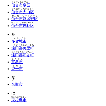
せんだいしいずみく
仙台市泉区
せんだいしたいはくく
仙台市太白区
せんだいしみやぎのく
仙台市宮城野区
せんだいしわかばやしく
仙台市若林区
た
たがじょうし
多賀城市
とおだぐんみさとまち
遠田郡美里町
とおだぐんわくやちょう
遠田郡涌谷町
とみやし
富谷市
とめし
登米市
な
なとりし
名取市
は
ひがしまつしまし
東松島市