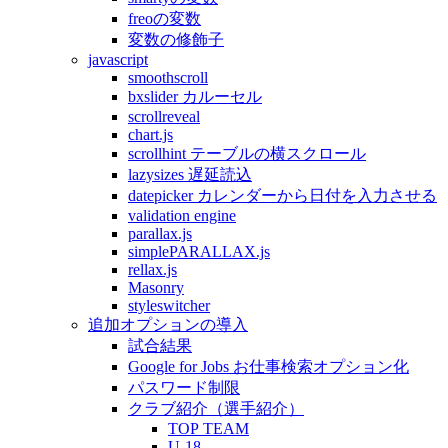
freoの変数
変数の修飾子
javascript
smoothscroll
bxslider カルーセル
scrollreveal
chart.js
scrollhint テーブルの横スクロール
lazysizes 遅延読込
datepicker カレンダーから日付を入力させる
validation engine
parallax.js
simplePARALLAX.js
rellax.js
Masonry
styleswitcher
追加オプションの導入
試合結果
Google for Jobs お仕事検索オプション化
パスワード制限
クラブ紹介（選手紹介）
TOP TEAM
U-18