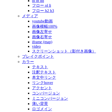
dl dt dd
フロー ol li
フロー h2 h3
メディア
youtube動画
画像横幅100%
画像左寄せ
画像右寄せ
iframe (map)
video
スクリーンショット（影付き画像）
ブレイクポイント
カラー
テキスト
注釈テキスト
本文中リンク
リンクhover
アクセント
コンバージョン
ミニコンバージョン
薄い背景
ロゴメイン