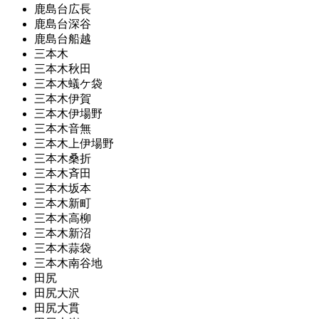
鹿島台広長
鹿島台深谷
鹿島台船越
三本木
三本木秋田
三本木蟻ケ袋
三本木伊賀
三本木伊場野
三本木音無
三本木上伊場野
三本木桑折
三本木斉田
三本木坂本
三本木新町
三本木高柳
三本木新沼
三本木蒜袋
三本木南谷地
田尻
田尻大沢
田尻大貫