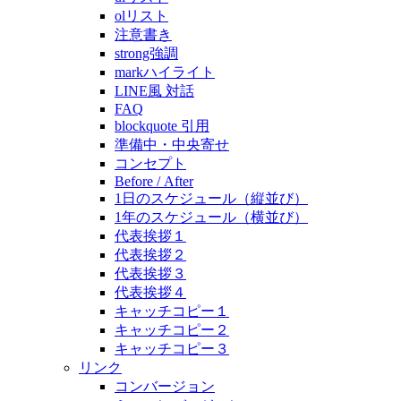
olリスト
注意書き
strong強調
markハイライト
LINE風 対話
FAQ
blockquote 引用
準備中・中央寄せ
コンセプト
Before / After
1日のスケジュール（縦並び）
1年のスケジュール（横並び）
代表挨拶１
代表挨拶２
代表挨拶３
代表挨拶４
キャッチコピー１
キャッチコピー２
キャッチコピー３
リンク
コンバージョン