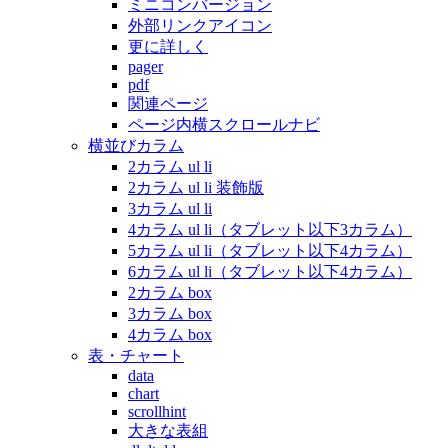
ミニコンバージョン
外部リンクアイコン
更に詳しく
pager
pdf
関連ページ
ページ内横スクロールナビ
横並びカラム
2カラム ul li
2カラム ul li 装飾版
3カラム ul li
4カラム ul li（タブレット以下3カラム）
5カラム ul li（タブレット以下4カラム）
6カラム ul li（タブレット以下4カラム）
2カラム box
3カラム box
4カラム box
表・チャート
data
chart
scrollhint
大きな表組