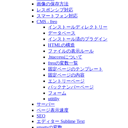
画像の保存方法
レスポンシブ対応
スマートフォン対応
CMS - freo
インストールディレクトリー
データベース
インストール済のプラグイン
HTMLの構造
ファイルの表示ルール
.htaccessについて
freoの変数一覧
固定ページのテンプレート
固定ページの内容
エントリーページ
バックナンバーページ
フォーム
utitiliy
サーバー
ページ表示速度
SEO
エディター Sublime Text
smartyの変数