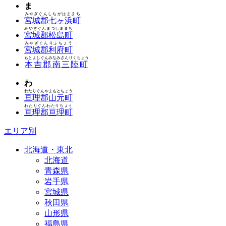
ま
みやぎぐんしちがはままち
宮城郡七ヶ浜町
みやぎぐんまつしままち
宮城郡松島町
みやぎぐんりふちょう
宮城郡利府町
もとよしぐんみなみさんりくちょう
本吉郡南三陸町
わ
わたりぐんやまもとちょう
亘理郡山元町
わたりぐんわたりちょう
亘理郡亘理町
エリア別
北海道・東北
北海道
青森県
岩手県
宮城県
秋田県
山形県
福島県