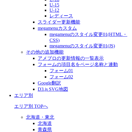
U-15
U-12
レディース
スライダー更新機能
megamenuカスタム
megamenuのスタイル変更01(HTML・
CSS)
megamenuのスタイル変更01(JS)
その他の追加機能
アメブロの更新情報の一覧表示
フォームの項目名をページ名称と連動
フォーム01
フォーム02
Google翻訳
D3.js SVG地図
エリア別
エリア別 TOPへ
北海道・東北
北海道
青森県