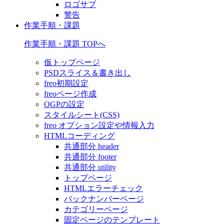
ロゴサブ
警告
作業手順・課題
作業手順・課題 TOPへ
仮トップページ
PSDスライス＆書き出し
freo初期設定
freoページ作成
OGPの設定
スタイルシート(CSS)
freo オプション設定や情報入力
HTMLコーディング
共通部分 header
共通部分 footer
共通部分 utility
トップページ
HTMLエラーチェック
バックナンバーページ
カテゴリーページ
固定ページのテンプレート