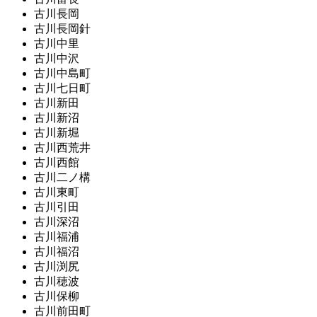
古川長岡
古川長岡針
古川中里
古川中沢
古川中島町
古川七日町
古川新田
古川新沼
古川新堀
古川西荒井
古川西館
古川二ノ構
古川東町
古川引田
古川深沼
古川福浦
古川福沼
古川渕尻
古川穂波
古川保柳
古川前田町