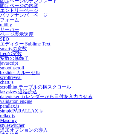
固定ページのテンプレート
固定ページの内容
エントリーページ
バックナンバーページ
フォーム
utitiliy
サーバー
ページ表示速度
SEO
エディター Sublime Text
smartyの変数
freoの変数
変数の修飾子
javascript
smoothscroll
bxslider カルーセル
scrollreveal
chart.js
scrollhint テーブルの横スクロール
lazysizes 遅延読込
datepicker カレンダーから日付を入力させる
validation engine
parallax.js
simplePARALLAX.js
rellax.js
Masonry
styleswitcher
追加オプションの導入