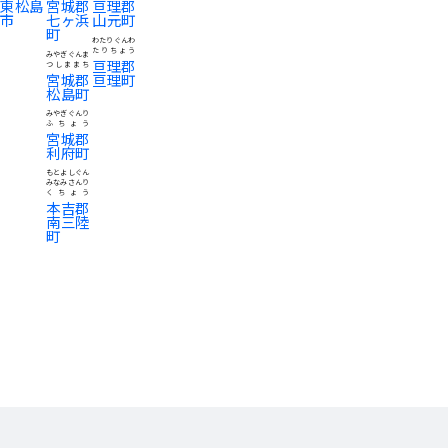
東松島
宮城郡
亘理郡
市
七ヶ浜
山元町
町
わたりぐんわ
たりちょう
みやぎぐんま
亘理郡
つしままち
宮城郡
亘理町
松島町
みやぎぐんり
ふちょう
宮城郡
利府町
もとよしぐん
みなみさんり
くちょう
本吉郡
南三陸
町