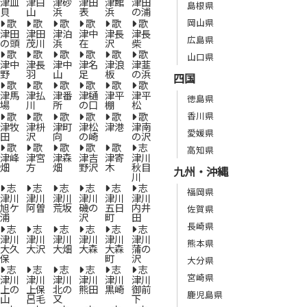
津皿
津白
津砂
津田
津館
津田
島根県
貝
山
浜
表
浜
の浦
歌
歌
歌
歌
歌
歌
岡山県
津田
津田
津泊
津中
津長
津長
広島県
の頭
茂川
浜
在
沢
柴
歌
歌
歌
歌
歌
歌
山口県
津中
津長
津中
津名
津浪
津韮
野
羽
山
足
板
の浜
四国
歌
歌
歌
歌
歌
歌
津馬
津払
津番
津樋
津平
津平
徳島県
場
川
所
の口
棚
松
歌
歌
歌
歌
歌
歌
香川県
津牧
津枡
津町
津松
津港
津南
愛媛県
田
沢
向
の崎
の沢
歌
歌
歌
歌
歌
志
高知県
津峰
津宮
津森
津吉
津寄
津川
畑
方
畑
野沢
木
秋目
九州・沖縄
川
志
志
志
志
志
志
福岡県
津川
津川
津川
津川
津川
津川
旭ケ
阿曽
荒坂
磯の
五日
内井
佐賀県
浦
沢
町
田
長崎県
志
志
志
志
志
志
津川
津川
津川
津川
津川
津川
熊本県
大久
大沢
大畑
大森
大森
蒲の
保
町
沢
大分県
志
志
志
志
志
志
宮崎県
津川
津川
津川
津川
津川
津川
上の
上保
北の
熊田
黒崎
御前
鹿児島県
山
呂毛
又
下