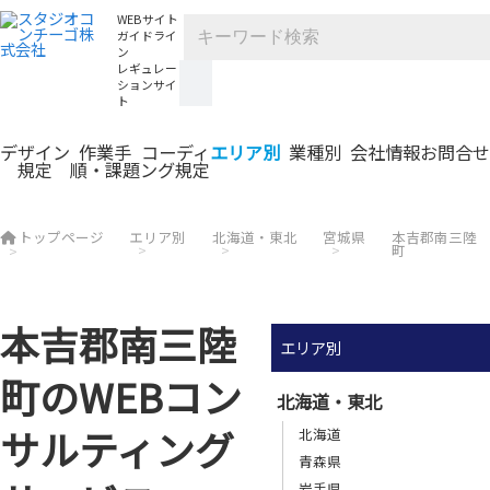
WEBサイト
ガイドライ
ン
レギュレー
ションサイ
ト
デザイン
作業手
コーディ
エリア別
業種別
会社情報
お問合せ
規定
順・課題
ング規定
トップページ
エリア別
北海道・東北
宮城県
本吉郡南三陸
町
本吉郡南三陸
エリア別
町のWEBコン
北海道・東北
サルティング
北海道
青森県
岩手県