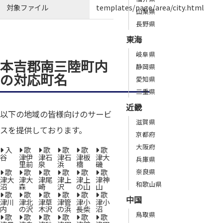
対象ファイル
templates/page/area/city.html
山梨県
長野県
東海
岐阜県
本吉郡南三陸町内
静岡県
の対応町名
愛知県
三重県
近畿
以下の地域の皆様向けのサービ
滋賀県
スを提供しております。
京都府
大阪府
入
歌
歌
歌
歌
歌
谷
津伊
津石
津石
津板
津大
兵庫県
里前
泉
浜
橋
磯
歌
歌
歌
歌
歌
歌
奈良県
津大
津大
津尾
津上
津上
津神
和歌山県
沼
森
崎
沢
の山
山
歌
歌
歌
歌
歌
歌
中国
津川
津北
津草
津管
津小
津小
内
の沢
木沢
の浜
長柴
沼
鳥取県
歌
歌
歌
歌
歌
歌