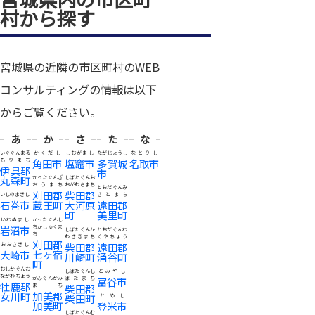
村から探す
宮城県の近隣の市区町村のWEB
コンサルティングの情報は以下
からご覧ください。
あ
か
さ
た
な
いぐぐんまる
かくだし
しおがまし
たがじょうし
なとりし
もりまち
角田市
塩竈市
多賀城
名取市
伊具郡
市
丸森町
かったぐんざ
しばたぐんお
おうまち
おがわらまち
とおだぐんみ
刈田郡
柴田郡
いしのまきし
さとまち
石巻市
蔵王町
大河原
遠田郡
町
美里町
いわぬまし
かったぐんし
岩沼市
ちかしゅくま
しばたぐんか
とおだぐんわ
ち
わさきまち
くやちょう
刈田郡
柴田郡
遠田郡
おおさきし
七ヶ宿
大崎市
川崎町
涌谷町
町
おしかぐんお
しばたぐんし
とみやし
ながわちょう
かみぐんかみ
ばたまち
富谷市
牡鹿郡
まち
柴田郡
加美郡
女川町
柴田町
とめし
加美町
登米市
しばたぐんむ