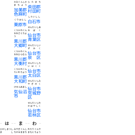
かみぐんしか
らたまち
まちょう
柴田郡
加美郡
村田町
色麻町
しろいしし
くりはらし
白石市
栗原市
せんだいしあ
くろかわぐん
おばく
おおさとちょ
仙台市
う
青葉区
黒川郡
大郷町
せんだいしい
ずみく
くろかわぐん
仙台市
おおひらむら
泉区
黒川郡
大衡村
せんだいした
いはくく
くろかわぐん
仙台市
たいわちょう
太白区
黒川郡
大和町
せんだいしみ
やぎのく
けせんぬまし
仙台市
気仙沼
宮城野
市
区
せんだいしわ
かばやしく
仙台市
若林区
は
ま
わ
ひがしまつし
みやぎぐんし
わたりぐんや
まし
ちがはままち
まもとちょう