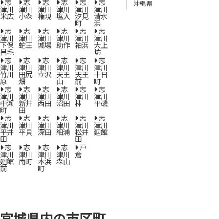
志
志
志
志
志
志
沖縄県
津川
津川
津川
津川
津川
津川
米広
小森
権現
塩入
汐見
清水
町
浜
志
志
志
志
志
志
津川
津川
津川
津川
津川
津川
下保
蛇王
城場
助作
袖浜
大上
呂毛
坊
志
志
志
志
志
志
津川
津川
津川
津川
津川
津川
竹川
田尻
立沢
天王
天王
十日
原
畑
山
前
町
志
志
志
志
志
志
津川
津川
津川
津川
津川
津川
中瀬
新井
西田
沼田
林
平磯
町
田
志
志
志
志
志
志
津川
津川
津川
津川
津川
津川
平井
平貝
深田
細浦
松井
廻館
田
田
志
志
志
志
戸
津川
津川
津川
津川
倉
廻館
南町
本浜
森山
前
町
宮城県内の市区町