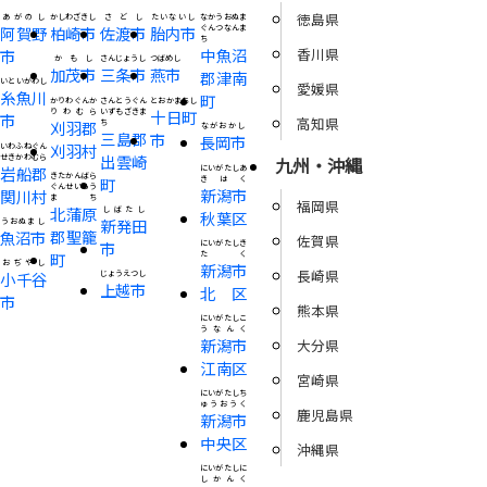
徳島県
あがのし
かしわざきし
さどし
たいないし
なかうおぬま
阿賀野
柏崎市
佐渡市
胎内市
ぐんつなんま
ち
香川県
中魚沼
市
かもし
さんじょうし
つばめし
加茂市
三条市
燕市
郡津南
いといがわし
愛媛県
糸魚川
町
かりわぐんか
さんとうぐん
とおかまちし
りわむら
いずもざきま
十日町
市
高知県
刈羽郡
ち
ながおかし
三島郡
市
長岡市
刈羽村
いわふねぐん
出雲崎
せきかわむら
九州・沖縄
岩船郡
にいがたしあ
きたかんばら
町
きはく
ぐんせいろう
新潟市
関川村
まち
福岡県
北蒲原
しばたし
秋葉区
新発田
うおぬまし
郡聖籠
魚沼市
佐賀県
市
にいがたしき
町
たく
おぢやし
新潟市
長崎県
小千谷
じょうえつし
上越市
北区
市
熊本県
にいがたしこ
うなんく
新潟市
大分県
江南区
宮崎県
にいがたしち
ゅうおうく
鹿児島県
新潟市
中央区
沖縄県
にいがたしに
しかんく