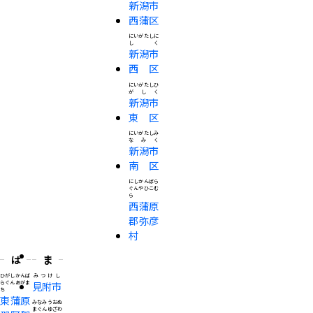
新潟市
西蒲区
にいがたしに
しく
新潟市
西区
にいがたしひ
がしく
新潟市
東区
にいがたしみ
なみく
新潟市
南区
にしかんばら
ぐんやひこむ
ら
西蒲原
郡弥彦
村
は
ま
ひがしかんば
みつけし
らぐんあがま
見附市
ち
東蒲原
みなみうおぬ
まぐんゆざわ