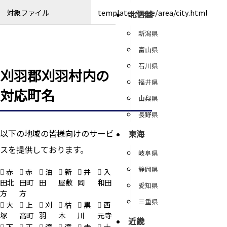
対象ファイル
templates/page/area/city.html
北信越
新潟県
富山県
石川県
刈羽郡刈羽村内の
福井県
対応町名
山梨県
長野県
以下の地域の皆様向けのサービ
東海
スを提供しております。
岐阜県
静岡県
赤
赤
油
新
井
入
田北
田町
田
屋敷
岡
和田
愛知県
方
方
三重県
大
上
刈
枯
黒
西
塚
高町
羽
木
川
元寺
近畿
下
正
滝
滝
寺
十