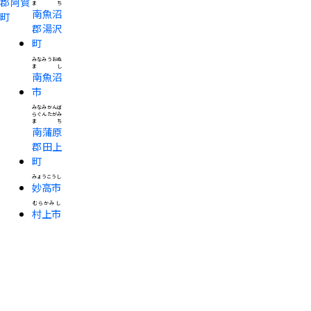
郡阿賀
まち
南魚沼
町
郡湯沢
町
みなみうおぬ
まし
南魚沼
市
みなみかんば
らぐんたがみ
まち
南蒲原
郡田上
町
みょうこうし
妙高市
むらかみし
村上市