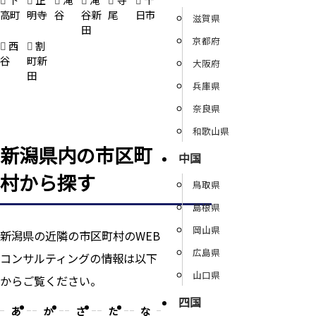
高町
明寺
谷
谷新
尾
日市
滋賀県
田
京都府
西
割
谷
町新
大阪府
田
兵庫県
奈良県
和歌山県
新潟県内の市区町
中国
村から探す
鳥取県
島根県
岡山県
新潟県の近隣の市区町村のWEB
広島県
コンサルティングの情報は以下
山口県
からご覧ください。
四国
あ
か
さ
た
な