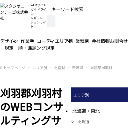
WEBサイト
ガイドライ
ン
レギュレー
ションサイ
ト
デザイン
作業手
コーディ
エリア別
業種別
会社情報
お問合せ
規定
順・課題
ング規定
トップページ
エリア別
北信越
新潟県
刈羽郡刈羽村
刈羽郡刈羽村
エリア別
のWEBコンサ
北海道・東北
ルティングサ
北海道