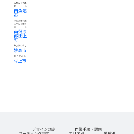
みなみうおぬ
まし
南魚沼
市
みなみかんば
らぐんたがみ
まち
南蒲原
郡田上
町
みょうこうし
妙高市
むらかみし
村上市
デザイン規定
作業手順・課題
コーディング規定
エリア別
業種別