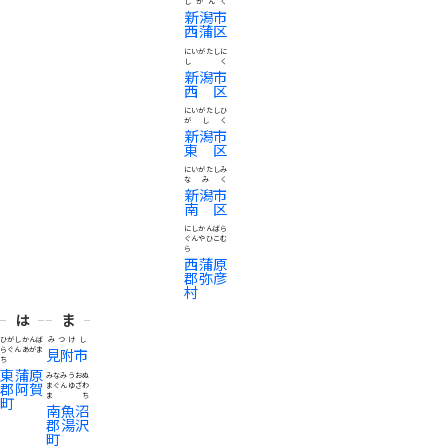
しかんく
新潟市
西蒲区
にいがたしに
しく
新潟市
西区
にいがたしひ
がしく
新潟市
東区
にいがたしみ
なみく
新潟市
南区
にしかんばら
ぐんやひこむ
ら
西蒲原
郡弥彦
村
は
ま
ひがしかんば
みつけし
らぐんあがま
見附市
ち
東蒲原
みなみうおぬ
郡阿賀
まぐんゆざわ
まち
町
南魚沼
郡湯沢
町