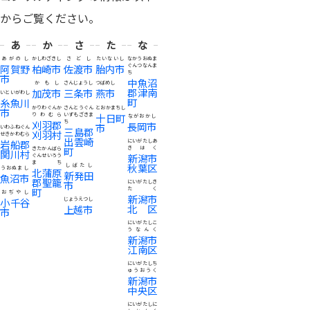
からご覧ください。
あ
か
さ
た
な
あがのし
かしわざきし
さどし
たいないし
なかうおぬま
阿賀野
柏崎市
佐渡市
胎内市
ぐんつなんま
ち
市
中魚沼
かもし
さんじょうし
つばめし
郡津南
加茂市
三条市
燕市
いといがわし
町
糸魚川
かりわぐんか
さんとうぐん
とおかまちし
市
りわむら
いずもざきま
十日町
ながおかし
刈羽郡
ち
長岡市
市
いわふねぐん
三島郡
刈羽村
せきかわむら
出雲崎
岩船郡
にいがたしあ
町
きはく
きたかんばら
関川村
新潟市
ぐんせいろう
まち
秋葉区
しばたし
うおぬまし
北蒲原
新発田
魚沼市
郡聖籠
市
にいがたしき
町
たく
おぢやし
新潟市
小千谷
じょうえつし
北区
上越市
市
にいがたしこ
うなんく
新潟市
江南区
にいがたしち
ゅうおうく
新潟市
中央区
にいがたしに