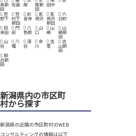
条新
佐島
尾
尾新
田中
田
田
宮
宮
妙
茗
茗
六
野下
村下
音寺
荷沢
荷沢
日町
新田
新田
目
門
八
山
山
山
来田
前
色原
口
崎
崎新
田
山
八
湯
余
吉
吉
谷
幡
谷
川
里
山新
田
柳
古新
田
新潟県内の市区町
村から探す
新潟県の近隣の市区町村のWEB
コンサルティングの情報は以下