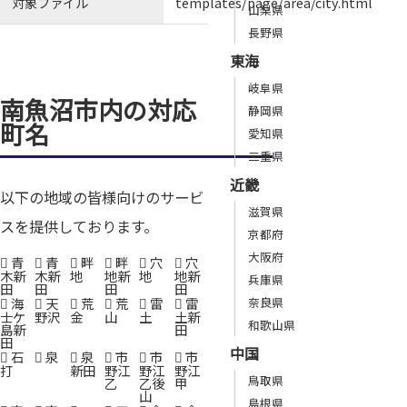
対象ファイル
templates/page/area/city.html
山梨県
長野県
東海
岐阜県
南魚沼市内の対応
静岡県
町名
愛知県
三重県
近畿
以下の地域の皆様向けのサービ
滋賀県
スを提供しております。
京都府
大阪府
青
青
畔
畔
穴
穴
木新
木新
地
地新
地
地新
兵庫県
田
田
田
田
海
天
荒
荒
雷
雷
奈良県
士ケ
野沢
金
山
土
土新
和歌山県
島新
田
田
中国
石
泉
泉
市
市
市
打
新田
野江
野江
野江
鳥取県
乙
乙後
甲
山
島根県