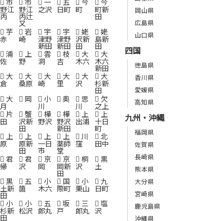
市
市
一
五
今
今
野江
野江
之沢
日町
町
町新
岡山県
丙
丙辻
田
広島県
又
芋
岩
宇
宇
姥
姥
山口県
赤
崎
津野
津野
沢新
島新
新田
新田
田
田
四国
浦
上
雲
枝
大
大
佐
野
洞
吉
木六
木六
徳島県
新田
大
大
大
大
大
大
香川県
倉
桑原
崎
里
沢
杉新
愛媛県
田
大
岡
小
奥
思
欠
高知県
月
川
川
之上
片
蟹
樺
樺
上
上
九州・沖縄
田
沢新
野沢
野沢
出浦
十日
田
新田
町
福岡県
上
上
上
上
川
北
原
原新
一日
薬師
窪
田中
佐賀県
田
市
堂
長崎県
君
君
京
京
桐
黒
帰
沢
岡
岡新
沢
土
熊本県
田
黒
五
小
国
小
九
大分県
土新
箇
木六
際町
栗山
日町
宮崎県
田
小
小
五
坂
三
塩
鹿児島県
杉新
松沢
郎丸
戸
郎丸
沢
田
沖縄県