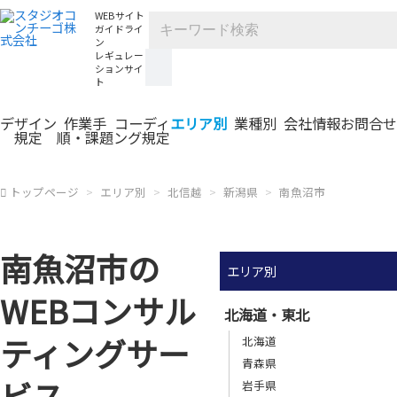
WEBサイト
ガイドライ
ン
レギュレー
ションサイ
ト
デザイン
作業手
コーディ
エリア別
業種別
会社情報
お問合せ
規定
順・課題
ング規定
トップページ
エリア別
北信越
新潟県
南魚沼市
南魚沼市の
エリア別
WEBコンサル
北海道・東北
ティングサー
北海道
青森県
ビス
岩手県