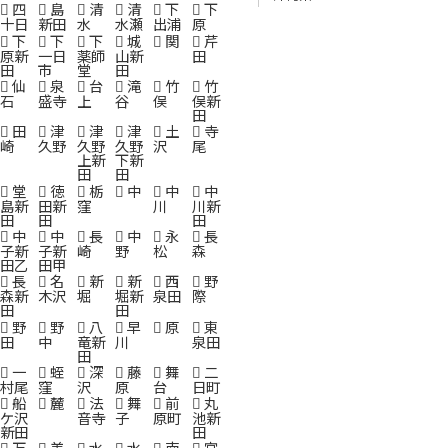
四
島
清
清
下
下
十日
新田
水
水瀬
出浦
原
下
下
下
城
関
芹
原新
一日
薬師
山新
田
田
市
堂
田
仙
泉
台
滝
竹
竹
石
盛寺
上
谷
俣
俣新
田
田
津
津
津
土
寺
崎
久野
久野
久野
沢
尾
上新
下新
田
田
堂
徳
栃
中
中
中
島新
田新
窪
川
川新
田
田
田
中
中
長
中
永
長
子新
子新
崎
野
松
森
田乙
田甲
長
名
新
新
西
野
森新
木沢
堀
堀新
泉田
際
田
田
野
野
八
早
原
東
田
中
竜新
川
泉田
田
一
蛭
深
藤
舞
二
村尾
窪
沢
原
台
日町
船
麓
法
舞
前
丸
ケ沢
音寺
子
原町
池新
新田
田
万
美
水
水
南
宮