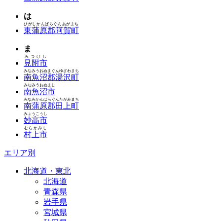
は
ひがしかんばらぐんあがまち
東蒲原郡阿賀町
ま
みつけし
見附市
みなみうおぬまぐんゆざわまち
南魚沼郡湯沢町
みなみうおぬまし
南魚沼市
みなみかんばらぐんたがみまち
南蒲原郡田上町
みょうこうし
妙高市
むらかみし
村上市
エリア別
北海道・東北
北海道
青森県
岩手県
宮城県