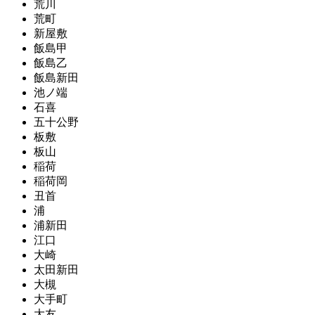
荒川
荒町
新屋敷
飯島甲
飯島乙
飯島新田
池ノ端
石喜
五十公野
板敷
板山
稲荷
稲荷岡
丑首
浦
浦新田
江口
大崎
太田新田
大槻
大手町
大友