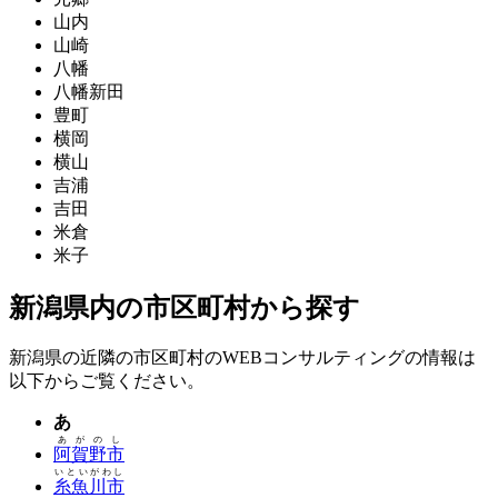
山内
山崎
八幡
八幡新田
豊町
横岡
横山
吉浦
吉田
米倉
米子
新潟県内の市区町村から探す
新潟県の近隣の市区町村のWEBコンサルティングの情報は
以下からご覧ください。
あ
あがのし
阿賀野市
いといがわし
糸魚川市