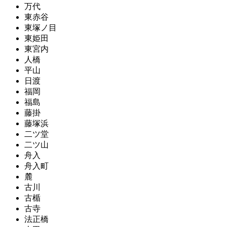
万代
東赤谷
東塚ノ目
東姫田
東宮内
人橋
平山
日渡
福岡
福島
藤掛
藤塚浜
二ツ堂
二ツ山
舟入
舟入町
麓
古川
古楯
古寺
法正橋