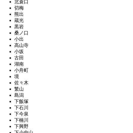
北蓑口
切梅
熊出
蔵光
黒岩
桑ノ口
小出
高山寺
小坂
古田
湖南
小舟町
境
佐々木
繁山
島潟
下飯塚
下石川
下今泉
下楠川
下興野
下小中山