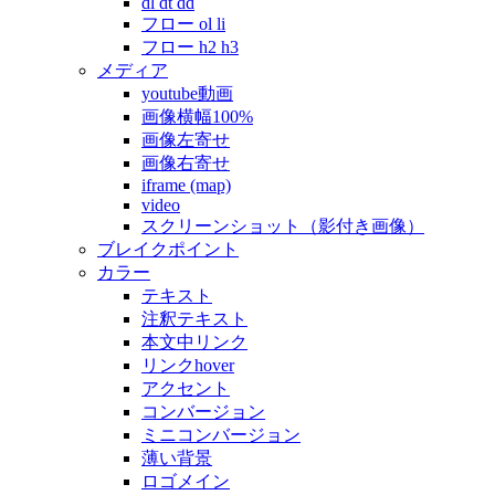
dl dt dd
フロー ol li
フロー h2 h3
メディア
youtube動画
画像横幅100%
画像左寄せ
画像右寄せ
iframe (map)
video
スクリーンショット（影付き画像）
ブレイクポイント
カラー
テキスト
注釈テキスト
本文中リンク
リンクhover
アクセント
コンバージョン
ミニコンバージョン
薄い背景
ロゴメイン