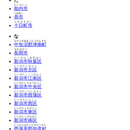
た
たいないし
胎内市
つばめし
燕市
とおかまちし
十日町市
な
なかうおぬまぐんつなんまち
中魚沼郡津南町
ながおかし
長岡市
にいがたしあきはく
新潟市秋葉区
にいがたしきたく
新潟市北区
にいがたしこうなんく
新潟市江南区
にいがたしちゅうおうく
新潟市中央区
にいがたしにしかんく
新潟市西蒲区
にいがたしにしく
新潟市西区
にいがたしひがしく
新潟市東区
にいがたしみなみく
新潟市南区
にしかんばらぐんやひこむら
西蒲原郡弥彦村