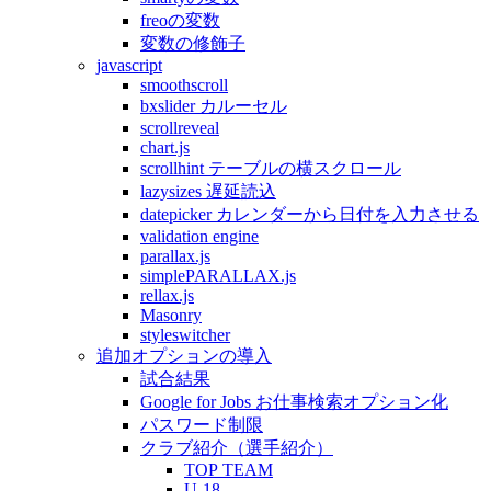
freoの変数
変数の修飾子
javascript
smoothscroll
bxslider カルーセル
scrollreveal
chart.js
scrollhint テーブルの横スクロール
lazysizes 遅延読込
datepicker カレンダーから日付を入力させる
validation engine
parallax.js
simplePARALLAX.js
rellax.js
Masonry
styleswitcher
追加オプションの導入
試合結果
Google for Jobs お仕事検索オプション化
パスワード制限
クラブ紹介（選手紹介）
TOP TEAM
U-18