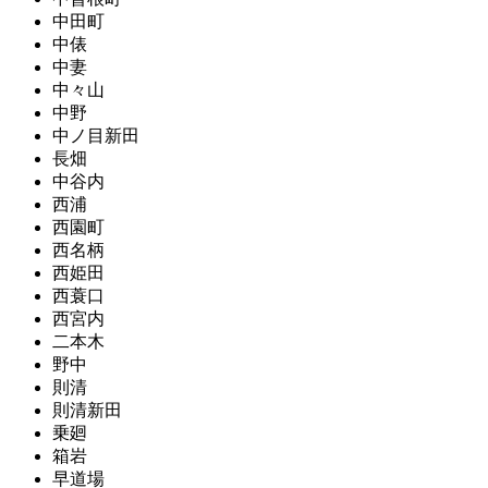
中田町
中俵
中妻
中々山
中野
中ノ目新田
長畑
中谷内
西浦
西園町
西名柄
西姫田
西蓑口
西宮内
二本木
野中
則清
則清新田
乗廻
箱岩
早道場