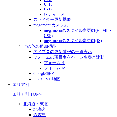
U-15
U-12
レディース
スライダー更新機能
megamenuカスタム
megamenuのスタイル変更01(HTML・
CSS)
megamenuのスタイル変更01(JS)
その他の追加機能
アメブロの更新情報の一覧表示
フォームの項目名をページ名称と連動
フォーム01
フォーム02
Google翻訳
D3.js SVG地図
エリア別
エリア別 TOPへ
北海道・東北
北海道
青森県