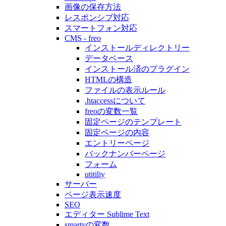
画像の保存方法
レスポンシブ対応
スマートフォン対応
CMS - freo
インストールディレクトリー
データベース
インストール済のプラグイン
HTMLの構造
ファイルの表示ルール
.htaccessについて
freoの変数一覧
固定ページのテンプレート
固定ページの内容
エントリーページ
バックナンバーページ
フォーム
utitiliy
サーバー
ページ表示速度
SEO
エディター Sublime Text
smartyの変数