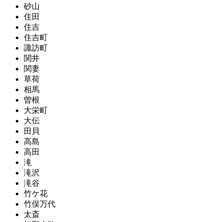
砂山
住田
住吉
住吉町
諏訪町
関井
関妻
草荷
相馬
曽根
大栄町
大伝
田貝
高島
高田
滝
滝沢
滝谷
竹ケ花
竹俣万代
太斎