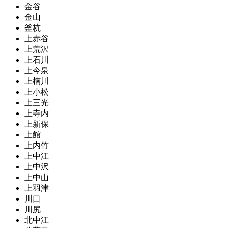
金谷
金山
釜杭
上赤谷
上荒沢
上石川
上今泉
上楠川
上小松
上三光
上寺内
上新保
上館
上内竹
上中江
上中沢
上中山
上羽津
川口
川尻
北中江