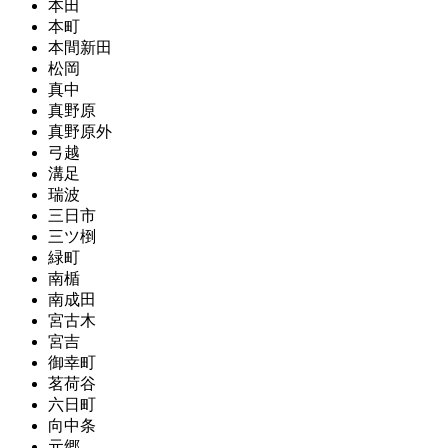
本田
本町
本間新田
松岡
真中
真野原
真野原外
弓越
溝足
瑞波
三日市
三ツ椡
緑町
南楯
南成田
宮古木
宮吉
御幸町
茗荷谷
六日町
向中条
元郷