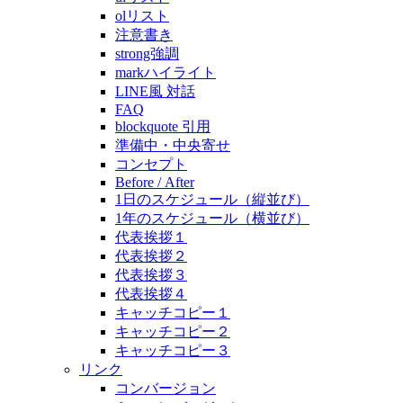
olリスト
注意書き
strong強調
markハイライト
LINE風 対話
FAQ
blockquote 引用
準備中・中央寄せ
コンセプト
Before / After
1日のスケジュール（縦並び）
1年のスケジュール（横並び）
代表挨拶１
代表挨拶２
代表挨拶３
代表挨拶４
キャッチコピー１
キャッチコピー２
キャッチコピー３
リンク
コンバージョン