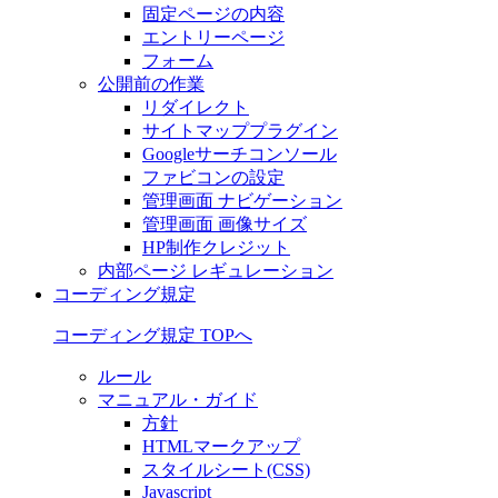
固定ページの内容
エントリーページ
フォーム
公開前の作業
リダイレクト
サイトマッププラグイン
Googleサーチコンソール
ファビコンの設定
管理画面 ナビゲーション
管理画面 画像サイズ
HP制作クレジット
内部ページ レギュレーション
コーディング規定
コーディング規定 TOPへ
ルール
マニュアル・ガイド
方針
HTMLマークアップ
スタイルシート(CSS)
Javascript