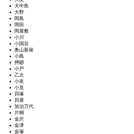
大中島
大野
岡島
岡田
岡屋敷
小川
小国谷
奥山新保
小島
押廻
小戸
乙次
小友
小見
貝塚
貝屋
加治万代
片桐
金沢
金津
金塚