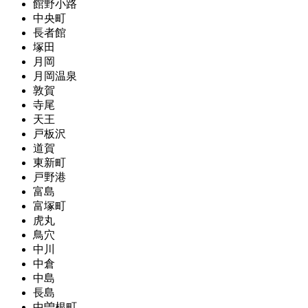
館野小路
中央町
長者館
塚田
月岡
月岡温泉
敦賀
寺尾
天王
戸板沢
道賀
東新町
戸野港
富島
富塚町
虎丸
鳥穴
中川
中倉
中島
長島
中曽根町