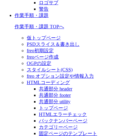
ロゴサブ
警告
作業手順・課題
作業手順・課題 TOPへ
仮トップページ
PSDスライス＆書き出し
freo初期設定
freoページ作成
OGPの設定
スタイルシート(CSS)
freo オプション設定や情報入力
HTMLコーディング
共通部分 header
共通部分 footer
共通部分 utility
トップページ
HTMLエラーチェック
バックナンバーページ
カテゴリーページ
固定ページのテンプレート