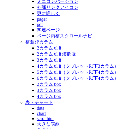
ミニコンバージョン
外部リンクアイコン
更に詳しく
pager
pdf
関連ページ
ページ内横スクロールナビ
横並びカラム
2カラム ul li
2カラム ul li 装飾版
3カラム ul li
4カラム ul li（タブレット以下3カラム）
5カラム ul li（タブレット以下4カラム）
6カラム ul li（タブレット以下4カラム）
2カラム box
3カラム box
4カラム box
表・チャート
data
chart
scrollhint
大きな表組