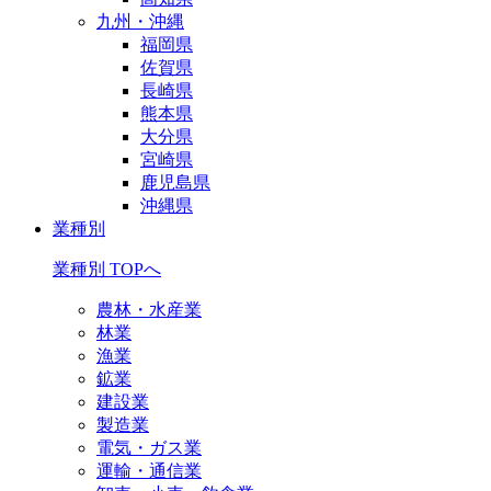
九州・沖縄
福岡県
佐賀県
長崎県
熊本県
大分県
宮崎県
鹿児島県
沖縄県
業種別
業種別 TOPへ
農林・水産業
林業
漁業
鉱業
建設業
製造業
電気・ガス業
運輸・通信業