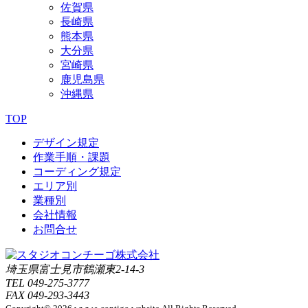
佐賀県
長崎県
熊本県
大分県
宮崎県
鹿児島県
沖縄県
TOP
デザイン規定
作業手順・課題
コーディング規定
エリア別
業種別
会社情報
お問合せ
埼玉県富士見市鶴瀬東2-14-3
TEL 049-275-3777
FAX 049-293-3443