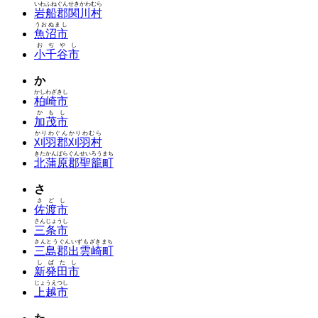
いわふねぐんせきかわむら
岩船郡関川村
うおぬまし
魚沼市
おぢやし
小千谷市
か
かしわざきし
柏崎市
かもし
加茂市
かりわぐんかりわむら
刈羽郡刈羽村
きたかんばらぐんせいろうまち
北蒲原郡聖籠町
さ
さどし
佐渡市
さんじょうし
三条市
さんとうぐんいずもざきまち
三島郡出雲崎町
しばたし
新発田市
じょうえつし
上越市