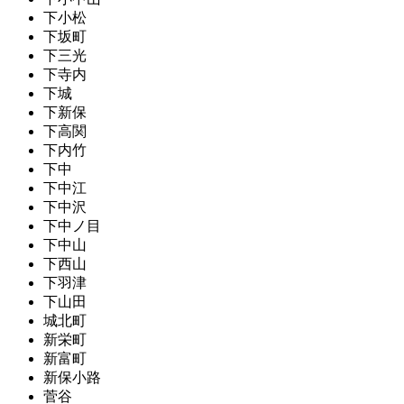
下小松
下坂町
下三光
下寺内
下城
下新保
下高関
下内竹
下中
下中江
下中沢
下中ノ目
下中山
下西山
下羽津
下山田
城北町
新栄町
新富町
新保小路
菅谷