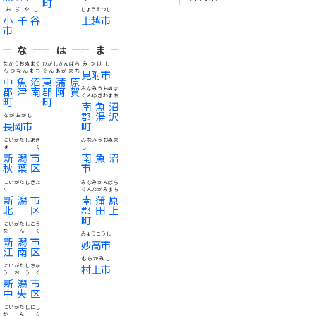
町
おぢやし
じょうえつし
小千谷
上越市
市
な
は
ま
なかうおぬまぐ
ひがしかんばら
みつけし
んつなんまち
ぐんあがまち
見附市
中魚沼
東蒲原
郡津南
郡阿賀
みなみうおぬま
ぐんゆざわまち
町
町
南魚沼
郡湯沢
ながおかし
長岡市
町
にいがたしあき
みなみうおぬま
はく
し
新潟市
南魚沼
秋葉区
市
にいがたしきた
みなみかんばら
く
ぐんたがみまち
新潟市
南蒲原
北区
郡田上
町
にいがたしこう
なんく
みょうこうし
新潟市
妙高市
江南区
むらかみし
にいがたしちゅ
村上市
うおうく
新潟市
中央区
にいがたしにし
かんく