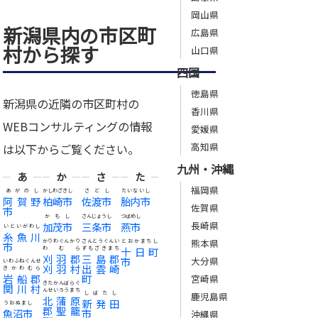
岡山県
新潟県内の市区町
広島県
村から探す
山口県
四国
徳島県
新潟県の近隣の市区町村の
香川県
WEBコンサルティングの情報
愛媛県
高知県
は以下からご覧ください。
九州・沖縄
あ
か
さ
た
福岡県
あがのし
かしわざきし
さどし
たいないし
阿賀野
柏崎市
佐渡市
胎内市
佐賀県
市
かもし
さんじょうし
つばめし
長崎県
加茂市
三条市
燕市
いといがわし
糸魚川
熊本県
かりわぐんかり
さんとうぐんい
とおかまちし
市
わむら
ずもざきまち
十日町
刈羽郡
三島郡
市
大分県
いわふねぐんせ
刈羽村
出雲崎
きかわむら
岩船郡
町
宮崎県
きたかんばらぐ
関川村
んせいろうまち
しばたし
鹿児島県
北蒲原
新発田
うおぬまし
郡聖籠
魚沼市
市
沖縄県