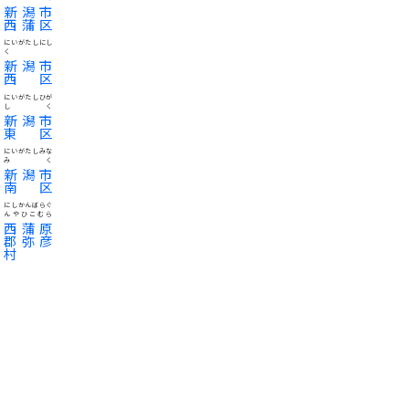
新潟市
西蒲区
にいがたしにし
く
新潟市
西区
にいがたしひが
しく
新潟市
東区
にいがたしみな
みく
新潟市
南区
にしかんばらぐ
んやひこむら
西蒲原
郡弥彦
村