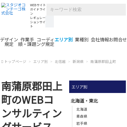
WEBサイト
ガイドライ
ン
レギュレー
ションサイ
ト
デザイン
作業手
コーディ
エリア別
業種別
会社情報
お問合せ
規定
順・課題
ング規定
トップページ
エリア別
北信越
新潟県
南蒲原郡田上町
南蒲原郡田上
エリア別
町のWEBコ
北海道・東北
ンサルティン
北海道
青森県
グサービス
岩手県