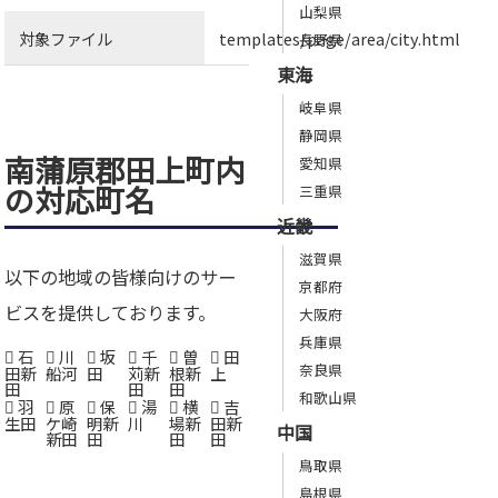
山梨県
対象ファイル
templates/page/area/city.html
長野県
東海
岐阜県
静岡県
南蒲原郡田上町内
愛知県
の対応町名
三重県
近畿
滋賀県
以下の地域の皆様向けのサー
京都府
ビスを提供しております。
大阪府
兵庫県
石
川
坂
千
曽
田
奈良県
田新
船河
田
苅新
根新
上
田
田
田
和歌山県
羽
原
保
湯
横
吉
生田
ケ崎
明新
川
場新
田新
中国
新田
田
田
田
鳥取県
島根県