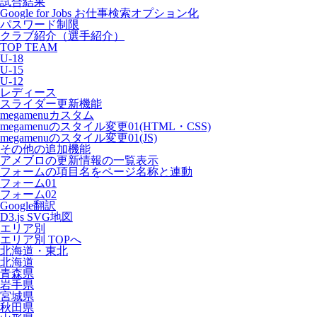
試合結果
Google for Jobs お仕事検索オプション化
パスワード制限
クラブ紹介（選手紹介）
TOP TEAM
U-18
U-15
U-12
レディース
スライダー更新機能
megamenuカスタム
megamenuのスタイル変更01(HTML・CSS)
megamenuのスタイル変更01(JS)
その他の追加機能
アメブロの更新情報の一覧表示
フォームの項目名をページ名称と連動
フォーム01
フォーム02
Google翻訳
D3.js SVG地図
エリア別
エリア別 TOPへ
北海道・東北
北海道
青森県
岩手県
宮城県
秋田県