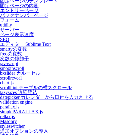
固定ページのテンプレート
固定ページの内容
エントリーページ
バックナンバーページ
フォーム
utitiliy
サーバー
ページ表示速度
SEO
エディター Sublime Text
smartyの変数
freoの変数
変数の修飾子
javascript
smoothscroll
bxslider カルーセル
scrollreveal
chart.js
scrollhint テーブルの横スクロール
lazysizes 遅延読込
datepicker カレンダーから日付を入力させる
validation engine
parallax.js
simplePARALLAX.js
rellax.js
Masonry
styleswitcher
追加オプションの導入