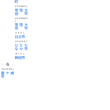
町
ひたちおおたし
常陸太
田市
ひたちおおみや
し
常陸大
宮市
ひたちし
日立市
ひたちなかし
ひたち
なか市
ほこたし
鉾田市
ら
りゅうがさきし
龍ケ崎
市