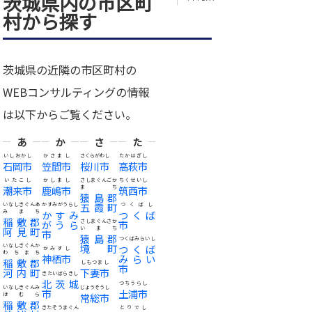
茨城県内の市区町
村から探す
茨城県の近隣の市区町村の
WEBコンサルティングの情報
は以下からご覧ください。
あ
か
さ
た
いしおかし
かさまし
さくらがわし
たかはぎし
石岡市
笠間市
桜川市
高萩市
いたこし
かしまし
さしまぐんごか
ちくせいし
潮来市
鹿嶋市
まち
筑西市
猿島郡
五霞町
いなしきぐんあ
かすみがうらし
つくばし
みまち
かすみ
つくば
稲敷郡
がうら
さしまぐんさか
市
阿見町
いまち
市
猿島郡
つくばみらいし
境町
いなしきぐんか
つくば
かみすし
わちまち
神栖市
みらい
稲敷郡
しもつまし
市
河内町
下妻市
きたいばらきし
北茨城
つちうらし
いなしきぐんみ
じょうそうし
市
土浦市
ほむら
常総市
稲敷郡
きたそうまぐん
とりでし