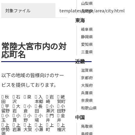
山梨県
対象ファイル
templates/page/area/city.html
長野県
東海
岐阜県
静岡県
常陸大宮市内の対
愛知県
応町名
三重県
近畿
滋賀県
以下の地域の皆様向けのサー
京都府
ビスを提供しております。
大阪府
兵庫県
秋
石
泉
入
岩
姥
奈良県
田
沢
本郷
崎
賀町
宇
大
小
長
小
小
和歌山県
留野
岩
倉
田
瀬沢
田野
小
小
小
小
門
金
中国
玉
貫
野
場
井
井
上
上
上
上
上
上
鳥取県
伊勢
岩瀬
大賀
小瀬
町
檜沢
畑
島根県