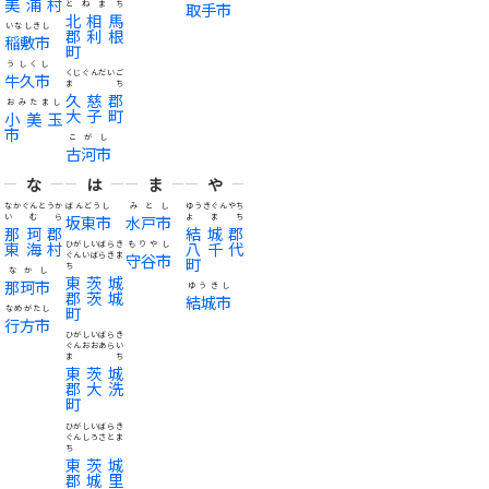
美浦村
とねまち
取手市
北相馬
いなしきし
郡利根
稲敷市
町
うしくし
くじぐんだいご
牛久市
まち
久慈郡
おみたまし
大子町
小美玉
市
こがし
古河市
な
は
ま
や
なかぐんとうか
ばんどうし
みとし
ゆうきぐんやち
いむら
坂東市
水戸市
よまち
那珂郡
結城郡
東海村
八千代
ひがしいばらき
もりやし
ぐんいばらきま
守谷市
町
ち
なかし
東茨城
那珂市
ゆうきし
郡茨城
結城市
町
なめがたし
行方市
ひがしいばらき
ぐんおおあらい
まち
東茨城
郡大洗
町
ひがしいばらき
ぐんしろさとま
ち
東茨城
郡城里