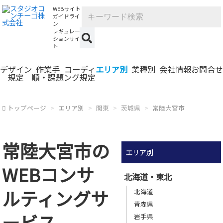
WEBサイト
ガイドライ
ン
レギュレー
ションサイ
ト
デザイン
作業手
コーディ
エリア別
業種別
会社情報
お問合せ
規定
順・課題
ング規定
トップページ
エリア別
関東
茨城県
常陸大宮市
常陸大宮市の
エリア別
WEBコンサ
北海道・東北
ルティングサ
北海道
青森県
ービス
岩手県