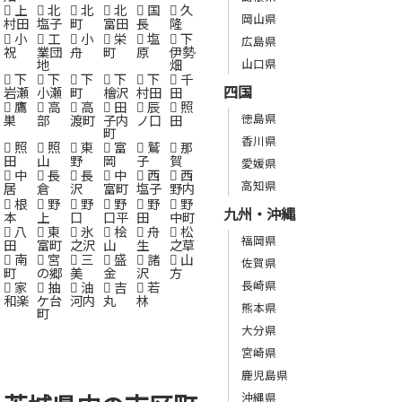
上
北
北
北
国
久
岡山県
村田
塩子
町
富田
長
隆
小
工
小
栄
塩
下
広島県
祝
業団
舟
町
原
伊勢
地
畑
山口県
下
下
下
下
下
千
四国
岩瀬
小瀬
町
檜沢
村田
田
鷹
高
高
田
辰
照
徳島県
巣
部
渡町
子内
ノ口
田
町
香川県
照
照
東
富
鷲
那
田
山
野
岡
子
賀
愛媛県
中
長
長
中
西
西
高知県
居
倉
沢
富町
塩子
野内
根
野
野
野
野
野
九州・沖縄
本
上
口
口平
田
中町
八
東
氷
桧
舟
松
福岡県
田
富町
之沢
山
生
之草
南
宮
三
盛
諸
山
佐賀県
町
の郷
美
金
沢
方
長崎県
家
抽
油
吉
若
和楽
ケ台
河内
丸
林
熊本県
町
大分県
宮崎県
鹿児島県
沖縄県