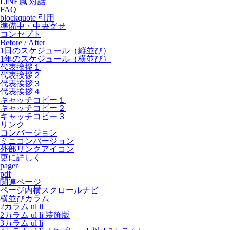
LINE風 対話
FAQ
blockquote 引用
準備中・中央寄せ
コンセプト
Before / After
1日のスケジュール（縦並び）
1年のスケジュール（横並び）
代表挨拶１
代表挨拶２
代表挨拶３
代表挨拶４
キャッチコピー１
キャッチコピー２
キャッチコピー３
リンク
コンバージョン
ミニコンバージョン
外部リンクアイコン
更に詳しく
pager
pdf
関連ページ
ページ内横スクロールナビ
横並びカラム
2カラム ul li
2カラム ul li 装飾版
3カラム ul li