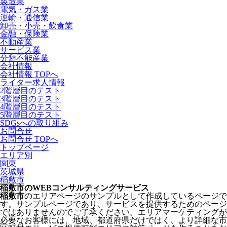
製造業
電気・ガス業
運輸・通信業
卸売・小売・飲食業
金融・保険業
不動産業
サービス業
分類不能産業
会社情報
会社情報 TOPへ
ライター求人情報
2階層目のテスト
3階層目のテスト
4階層目のテスト
5階層目のテスト
SDGsへの取り組み
お問合せ
お問合せ TOPへ
トップページ
エリア別
関東
茨城県
稲敷市
稲敷市のWEBコンサルティングサービス
稲敷市
のエリアページのサンプルとして作成しているページで
す。サンプルページであり、サービスを提供するためのページ
ではありませんのでご了承ください。エリアマーケティングが
必要なお客様には、地域、都道府県だけではく、より詳細な市