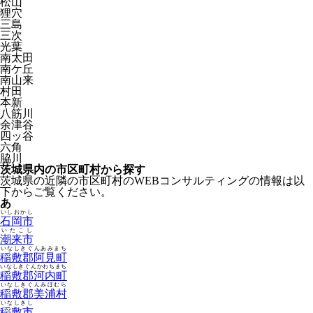
松山
狸穴
三島
三次
光葉
南太田
南ケ丘
南山来
村田
本新
八筋川
余津谷
四ッ谷
六角
脇川
茨城県内の市区町村から探す
茨城県の近隣の市区町村のWEBコンサルティングの情報は以
下からご覧ください。
あ
いしおかし
石岡市
いたこし
潮来市
いなしきぐんあみまち
稲敷郡阿見町
いなしきぐんかわちまち
稲敷郡河内町
いなしきぐんみほむら
稲敷郡美浦村
いなしきし
稲敷市