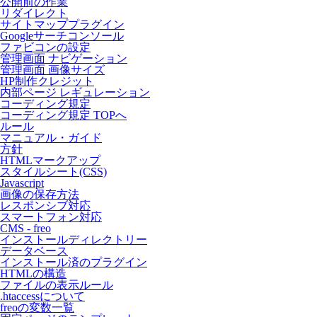
公開前の作業
リダイレクト
サイトマッププラグイン
Googleサーチコンソール
ファビコンの設定
管理画面 ナビゲーション
管理画面 画像サイズ
HP制作クレジット
内部ページ レギュレーション
コーディング規定
コーディング規定 TOPへ
ルール
マニュアル・ガイド
方針
HTMLマークアップ
スタイルシート(CSS)
Javascript
画像の保存方法
レスポンシブ対応
スマートフォン対応
CMS - freo
インストールディレクトリー
データベース
インストール済のプラグイン
HTMLの構造
ファイルの表示ルール
.htaccessについて
freoの変数一覧