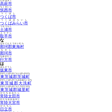
たかはぎし
高萩市
ちくせいし
筑西市
つくばし
つくば市
つくばみらいし
つくばみらい市
つちうらし
土浦市
とりでし
取手市
な
なかぐんとうかいむら
那珂郡東海村
なかし
那珂市
なめがたし
行方市
は
ばんどうし
坂東市
ひがしいばらきぐんいばらきまち
東茨城郡茨城町
ひがしいばらきぐんおおあらいまち
東茨城郡大洗町
ひがしいばらきぐんしろさとまち
東茨城郡城里町
ひたちおおたし
常陸太田市
ひたちおおみやし
常陸大宮市
ひたちし
日立市