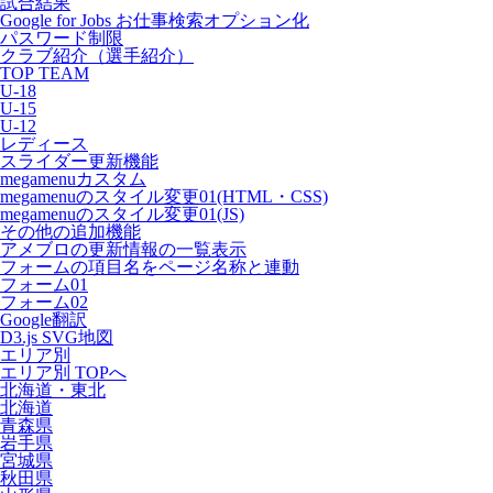
試合結果
Google for Jobs お仕事検索オプション化
パスワード制限
クラブ紹介（選手紹介）
TOP TEAM
U-18
U-15
U-12
レディース
スライダー更新機能
megamenuカスタム
megamenuのスタイル変更01(HTML・CSS)
megamenuのスタイル変更01(JS)
その他の追加機能
アメブロの更新情報の一覧表示
フォームの項目名をページ名称と連動
フォーム01
フォーム02
Google翻訳
D3.js SVG地図
エリア別
エリア別 TOPへ
北海道・東北
北海道
青森県
岩手県
宮城県
秋田県