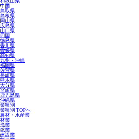
和歌山県
中国
鳥取県
島根県
岡山県
広島県
山口県
四国
徳島県
香川県
愛媛県
高知県
九州・沖縄
福岡県
佐賀県
長崎県
熊本県
大分県
宮崎県
鹿児島県
沖縄県
業種別
業種別 TOPへ
農林・水産業
林業
漁業
鉱業
建設業