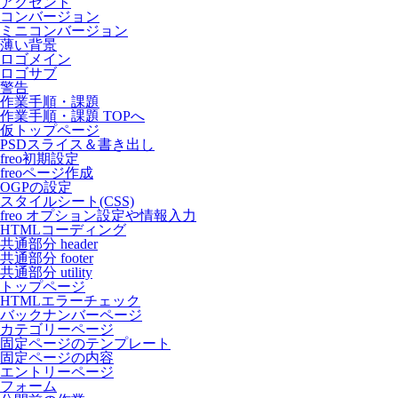
アクセント
コンバージョン
ミニコンバージョン
薄い背景
ロゴメイン
ロゴサブ
警告
作業手順・課題
作業手順・課題 TOPへ
仮トップページ
PSDスライス＆書き出し
freo初期設定
freoページ作成
OGPの設定
スタイルシート(CSS)
freo オプション設定や情報入力
HTMLコーディング
共通部分 header
共通部分 footer
共通部分 utility
トップページ
HTMLエラーチェック
バックナンバーページ
カテゴリーページ
固定ページのテンプレート
固定ページの内容
エントリーページ
フォーム