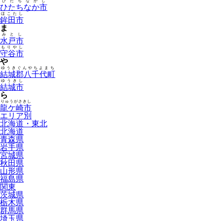
ひたちなかし
ひたちなか市
ほこたし
鉾田市
ま
みとし
水戸市
もりやし
守谷市
や
ゆうきぐんやちよまち
結城郡八千代町
ゆうきし
結城市
ら
りゅうがさきし
龍ケ崎市
エリア別
北海道・東北
北海道
青森県
岩手県
宮城県
秋田県
山形県
福島県
関東
茨城県
栃木県
群馬県
埼玉県