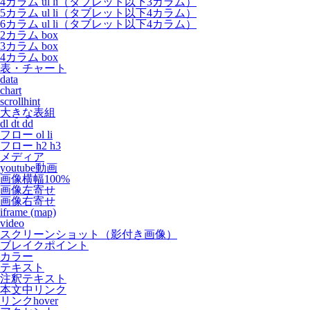
4カラム ul li（タブレット以下3カラム）
5カラム ul li（タブレット以下4カラム）
6カラム ul li（タブレット以下4カラム）
2カラム box
3カラム box
4カラム box
表・チャート
data
chart
scrollhint
大きな表組
dl dt dd
フロー ol li
フロー h2 h3
メディア
youtube動画
画像横幅100%
画像左寄せ
画像右寄せ
iframe (map)
video
スクリーンショット（影付き画像）
ブレイクポイント
カラー
テキスト
注釈テキスト
本文中リンク
リンクhover