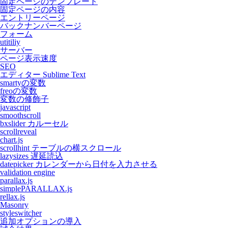
固定ページのテンプレート
固定ページの内容
エントリーページ
バックナンバーページ
フォーム
utitiliy
サーバー
ページ表示速度
SEO
エディター Sublime Text
smartyの変数
freoの変数
変数の修飾子
javascript
smoothscroll
bxslider カルーセル
scrollreveal
chart.js
scrollhint テーブルの横スクロール
lazysizes 遅延読込
datepicker カレンダーから日付を入力させる
validation engine
parallax.js
simplePARALLAX.js
rellax.js
Masonry
styleswitcher
追加オプションの導入