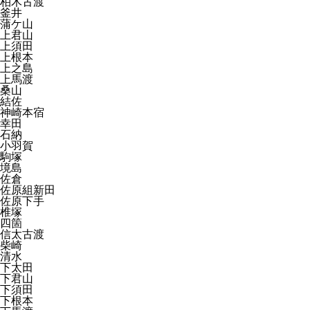
柏木古渡
釜井
蒲ケ山
上君山
上須田
上根本
上之島
上馬渡
桑山
結佐
神崎本宿
幸田
石納
小羽賀
駒塚
境島
佐倉
佐原組新田
佐原下手
椎塚
四箇
信太古渡
柴崎
清水
下太田
下君山
下須田
下根本