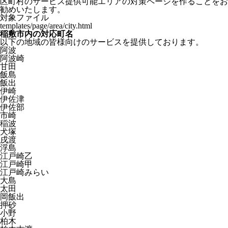
区町村のサービス提供可能エリアの対策ページを作ることをお
勧めいたします。
対象ファイル
templates/page/area/city.html
稲敷市内の対応町名
以下の地域の皆様向けのサービスを提供しております。
阿波
阿波崎
甘田
飯島
飯出
伊崎
伊佐津
伊佐部
市崎
稲波
犬塚
戌渡
浮島
江戸崎乙
江戸崎甲
江戸崎みらい
大島
太田
岡飯出
押砂
小野
柏木