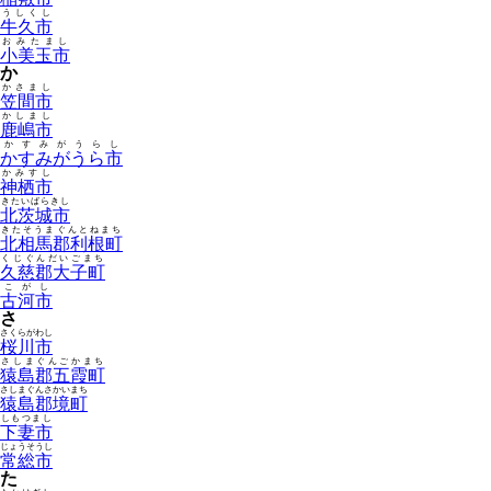
うしくし
牛久市
おみたまし
小美玉市
か
かさまし
笠間市
かしまし
鹿嶋市
かすみがうらし
かすみがうら市
かみすし
神栖市
きたいばらきし
北茨城市
きたそうまぐんとねまち
北相馬郡利根町
くじぐんだいごまち
久慈郡大子町
こがし
古河市
さ
さくらがわし
桜川市
さしまぐんごかまち
猿島郡五霞町
さしまぐんさかいまち
猿島郡境町
しもつまし
下妻市
じょうそうし
常総市
た