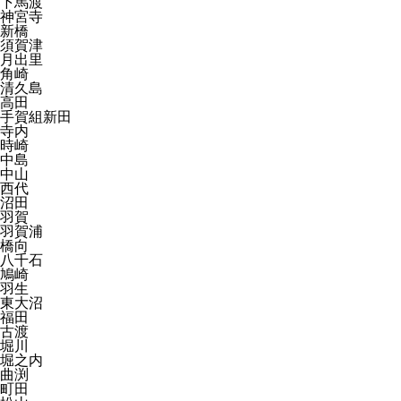
下馬渡
神宮寺
新橋
須賀津
月出里
角崎
清久島
高田
手賀組新田
寺内
時崎
中島
中山
西代
沼田
羽賀
羽賀浦
橋向
八千石
鳩崎
羽生
東大沼
福田
古渡
堀川
堀之内
曲渕
町田