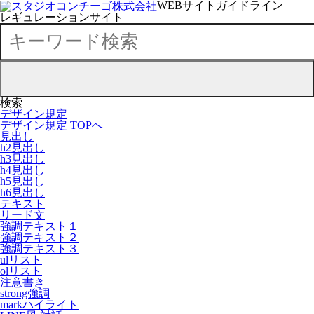
WEBサイトガイドライン
レギュレーションサイト
検索
デザイン規定
デザイン規定 TOPへ
見出し
h2見出し
h3見出し
h4見出し
h5見出し
h6見出し
テキスト
リード文
強調テキスト１
強調テキスト２
強調テキスト３
ulリスト
olリスト
注意書き
strong強調
markハイライト