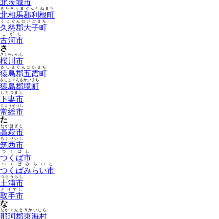
北茨城市
きたそうまぐんとねまち
北相馬郡利根町
くじぐんだいごまち
久慈郡大子町
こがし
古河市
さ
さくらがわし
桜川市
さしまぐんごかまち
猿島郡五霞町
さしまぐんさかいまち
猿島郡境町
しもつまし
下妻市
じょうそうし
常総市
た
たかはぎし
高萩市
ちくせいし
筑西市
つくばし
つくば市
つくばみらいし
つくばみらい市
つちうらし
土浦市
とりでし
取手市
な
なかぐんとうかいむら
那珂郡東海村