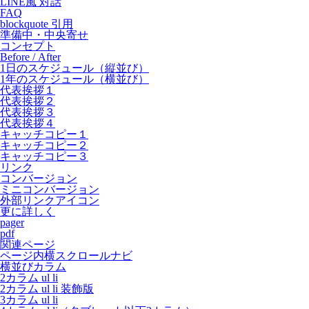
LINE風 対話
FAQ
blockquote 引用
準備中・中央寄せ
コンセプト
Before / After
1日のスケジュール（縦並び）
1年のスケジュール（横並び）
代表挨拶１
代表挨拶２
代表挨拶３
代表挨拶４
キャッチコピー１
キャッチコピー２
キャッチコピー３
リンク
コンバージョン
ミニコンバージョン
外部リンクアイコン
更に詳しく
pager
pdf
関連ページ
ページ内横スクロールナビ
横並びカラム
2カラム ul li
2カラム ul li 装飾版
3カラム ul li