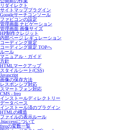
公開前の作業
リダイレクト
サイトマッププラグイン
Googleサーチコンソール
ファビコンの設定
管理画面 ナビゲーション
管理画面 画像サイズ
HP制作クレジット
内部ページ レギュレーション
コーディング規定
コーディング規定 TOPへ
ルール
マニュアル・ガイド
方針
HTMLマークアップ
スタイルシート(CSS)
Javascript
画像の保存方法
レスポンシブ対応
スマートフォン対応
CMS - freo
インストールディレクトリー
データベース
インストール済のプラグイン
HTMLの構造
ファイルの表示ルール
.htaccessについて
freoの変数一覧