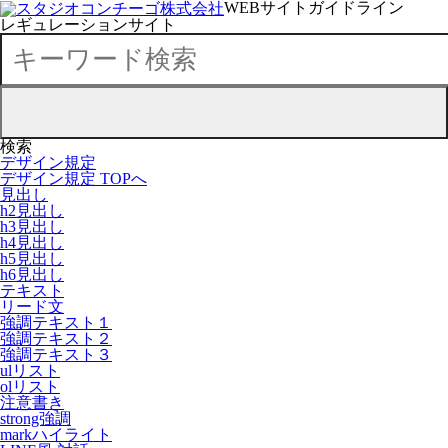
WEBサイトガイドライン
レギュレーションサイト
検索
デザイン規定
デザイン規定 TOPへ
見出し
h2見出し
h3見出し
h4見出し
h5見出し
h6見出し
テキスト
リード文
強調テキスト１
強調テキスト２
強調テキスト３
ulリスト
olリスト
注意書き
strong強調
markハイライト