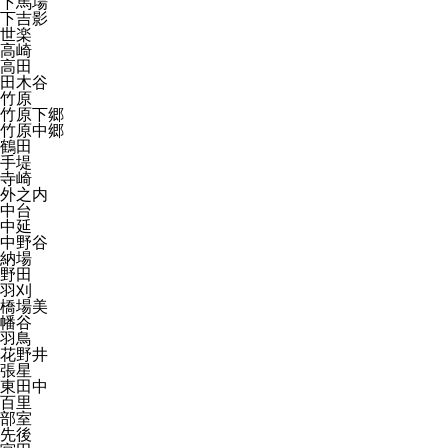
下馬場
下吉影
世楽
高崎
高田
田木谷
竹原
竹原下郷
竹原中郷
鶴田
手堤
寺崎
外之内
中台
中延
中野谷
納場
野田
羽刈
橋場美
幡谷
羽鳥
花野井
張星
東田中
百里
部室
先後