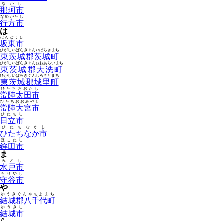
なかし
那珂市
なめがたし
行方市
は
ばんどうし
坂東市
ひがしいばらきぐんいばらきまち
東茨城郡茨城町
ひがしいばらきぐんおおあらいまち
東茨城郡大洗町
ひがしいばらきぐんしろさとまち
東茨城郡城里町
ひたちおおたし
常陸太田市
ひたちおおみやし
常陸大宮市
ひたちし
日立市
ひたちなかし
ひたちなか市
ほこたし
鉾田市
ま
みとし
水戸市
もりやし
守谷市
や
ゆうきぐんやちよまち
結城郡八千代町
ゆうきし
結城市