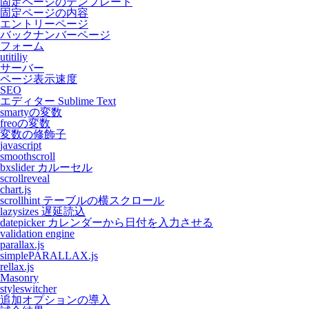
固定ページのテンプレート
固定ページの内容
エントリーページ
バックナンバーページ
フォーム
utitiliy
サーバー
ページ表示速度
SEO
エディター Sublime Text
smartyの変数
freoの変数
変数の修飾子
javascript
smoothscroll
bxslider カルーセル
scrollreveal
chart.js
scrollhint テーブルの横スクロール
lazysizes 遅延読込
datepicker カレンダーから日付を入力させる
validation engine
parallax.js
simplePARALLAX.js
rellax.js
Masonry
styleswitcher
追加オプションの導入