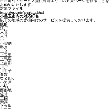
市区町村のサービス提供可能エリアの対策ページを作ることを
お勧めいたします。
対象ファイル
templates/page/area/city.html
小美玉市内の対応町名
以下の地域の皆様向けのサービスを提供しております。
飯前
江戸
大笹
大谷
小川
小曽納
堅倉
上合
上玉里
上馬場
上吉影
川戸
川中子
倉数
栗又四ケ
小岩戸
小塙
西郷地
佐才
三箇
柴高
下玉里