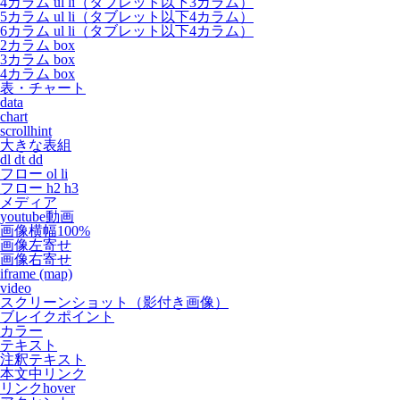
4カラム ul li（タブレット以下3カラム）
5カラム ul li（タブレット以下4カラム）
6カラム ul li（タブレット以下4カラム）
2カラム box
3カラム box
4カラム box
表・チャート
data
chart
scrollhint
大きな表組
dl dt dd
フロー ol li
フロー h2 h3
メディア
youtube動画
画像横幅100%
画像左寄せ
画像右寄せ
iframe (map)
video
スクリーンショット（影付き画像）
ブレイクポイント
カラー
テキスト
注釈テキスト
本文中リンク
リンクhover