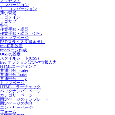
アクセント
コンバージョン
ミニコンバージョン
薄い背景
ロゴメイン
ロゴサブ
警告
作業手順・課題
作業手順・課題 TOPへ
仮トップページ
PSDスライス＆書き出し
freo初期設定
freoページ作成
OGPの設定
スタイルシート(CSS)
freo オプション設定や情報入力
HTMLコーディング
共通部分 header
共通部分 footer
共通部分 utility
トップページ
HTMLエラーチェック
バックナンバーページ
カテゴリーページ
固定ページのテンプレート
固定ページの内容
エントリーページ
フォーム