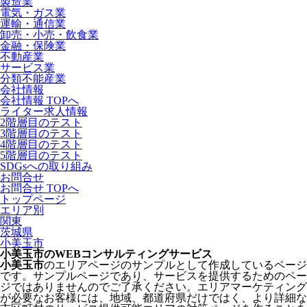
製造業
電気・ガス業
運輸・通信業
卸売・小売・飲食業
金融・保険業
不動産業
サービス業
分類不能産業
会社情報
会社情報 TOPへ
ライター求人情報
2階層目のテスト
3階層目のテスト
4階層目のテスト
5階層目のテスト
SDGsへの取り組み
お問合せ
お問合せ TOPへ
トップページ
エリア別
関東
茨城県
小美玉市
小美玉市のWEBコンサルティングサービス
小美玉市
のエリアページのサンプルとして作成しているページ
です。サンプルページであり、サービスを提供するためのペー
ジではありませんのでご了承ください。エリアマーケティング
が必要なお客様には、地域、都道府県だけではく、より詳細な