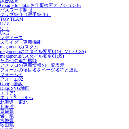
試合結果
Google for Jobs お仕事検索オプション化
パスワード制限
クラブ紹介（選手紹介）
TOP TEAM
U-18
U-15
U-12
レディース
スライダー更新機能
megamenuカスタム
megamenuのスタイル変更01(HTML・CSS)
megamenuのスタイル変更01(JS)
その他の追加機能
アメブロの更新情報の一覧表示
フォームの項目名をページ名称と連動
フォーム01
フォーム02
Google翻訳
D3.js SVG地図
エリア別
エリア別 TOPへ
北海道・東北
北海道
青森県
岩手県
宮城県
秋田県