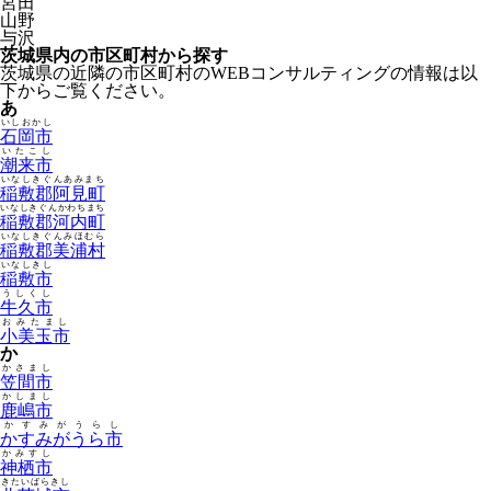
宮田
山野
与沢
茨城県内の市区町村から探す
茨城県の近隣の市区町村のWEBコンサルティングの情報は以
下からご覧ください。
あ
いしおかし
石岡市
いたこし
潮来市
いなしきぐんあみまち
稲敷郡阿見町
いなしきぐんかわちまち
稲敷郡河内町
いなしきぐんみほむら
稲敷郡美浦村
いなしきし
稲敷市
うしくし
牛久市
おみたまし
小美玉市
か
かさまし
笠間市
かしまし
鹿嶋市
かすみがうらし
かすみがうら市
かみすし
神栖市
きたいばらきし