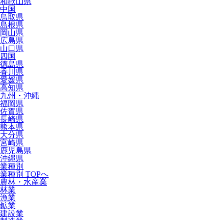
和歌山県
中国
鳥取県
島根県
岡山県
広島県
山口県
四国
徳島県
香川県
愛媛県
高知県
九州・沖縄
福岡県
佐賀県
長崎県
熊本県
大分県
宮崎県
鹿児島県
沖縄県
業種別
業種別 TOPへ
農林・水産業
林業
漁業
鉱業
建設業