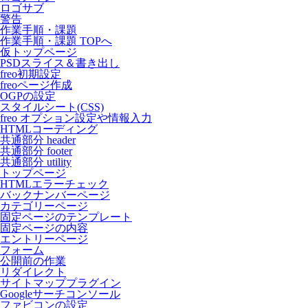
ロゴサブ
警告
作業手順・課題
作業手順・課題 TOPへ
仮トップページ
PSDスライス＆書き出し
freo初期設定
freoページ作成
OGPの設定
スタイルシート(CSS)
freo オプション設定や情報入力
HTMLコーディング
共通部分 header
共通部分 footer
共通部分 utility
トップページ
HTMLエラーチェック
バックナンバーページ
カテゴリーページ
固定ページのテンプレート
固定ページの内容
エントリーページ
フォーム
公開前の作業
リダイレクト
サイトマッププラグイン
Googleサーチコンソール
ファビコンの設定