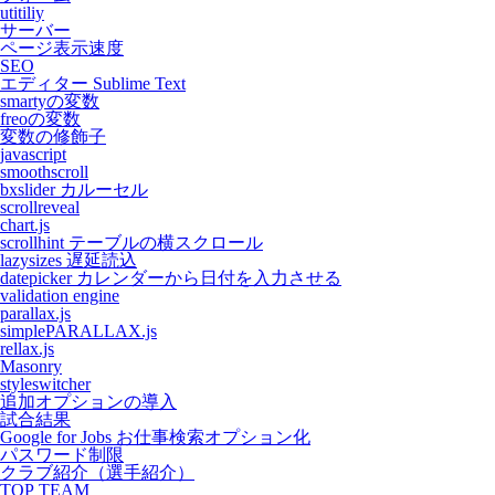
utitiliy
サーバー
ページ表示速度
SEO
エディター Sublime Text
smartyの変数
freoの変数
変数の修飾子
javascript
smoothscroll
bxslider カルーセル
scrollreveal
chart.js
scrollhint テーブルの横スクロール
lazysizes 遅延読込
datepicker カレンダーから日付を入力させる
validation engine
parallax.js
simplePARALLAX.js
rellax.js
Masonry
styleswitcher
追加オプションの導入
試合結果
Google for Jobs お仕事検索オプション化
パスワード制限
クラブ紹介（選手紹介）
TOP TEAM