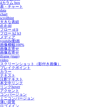
4カラム box
表・チャート
data
chart
scrollhint
大きな表組
dl dt dd
フロー ol li
フロー h2 h3
メディア
youtube動画
画像横幅100%
画像左寄せ
画像右寄せ
iframe (map)
video
スクリーンショット（影付き画像）
ブレイクポイント
カラー
テキスト
注釈テキスト
本文中リンク
リンクhover
アクセント
コンバージョン
ミニコンバージョン
薄い背景
ロゴメイン