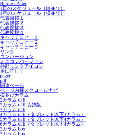
Before / After
1日のスケジュール（縦並び）
1年のスケジュール（横並び）
代表挨拶１
代表挨拶２
代表挨拶３
代表挨拶４
キャッチコピー１
キャッチコピー２
キャッチコピー３
リンク
コンバージョン
ミニコンバージョン
外部リンクアイコン
更に詳しく
pager
pdf
関連ページ
ページ内横スクロールナビ
横並びカラム
2カラム ul li
2カラム ul li 装飾版
3カラム ul li
4カラム ul li（タブレット以下3カラム）
5カラム ul li（タブレット以下4カラム）
6カラム ul li（タブレット以下4カラム）
2カラム box
3カラム box