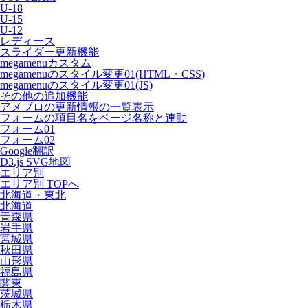
U-18
U-15
U-12
レディース
スライダー更新機能
megamenuカスタム
megamenuのスタイル変更01(HTML・CSS)
megamenuのスタイル変更01(JS)
その他の追加機能
アメブロの更新情報の一覧表示
フォームの項目名をページ名称と連動
フォーム01
フォーム02
Google翻訳
D3.js SVG地図
エリア別
エリア別 TOPへ
北海道・東北
北海道
青森県
岩手県
宮城県
秋田県
山形県
福島県
関東
茨城県
栃木県