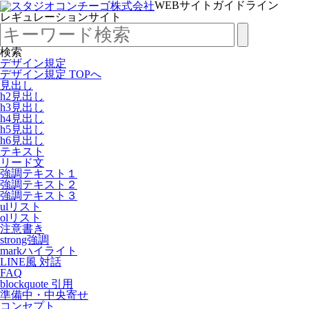
WEBサイトガイドライン
レギュレーションサイト
検索
デザイン規定
デザイン規定 TOPへ
見出し
h2見出し
h3見出し
h4見出し
h5見出し
h6見出し
テキスト
リード文
強調テキスト１
強調テキスト２
強調テキスト３
ulリスト
olリスト
注意書き
strong強調
markハイライト
LINE風 対話
FAQ
blockquote 引用
準備中・中央寄せ
コンセプト