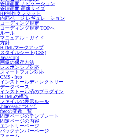
管理画面 ナビゲーション
管理画面 画像サイズ
HP制作クレジット
内部ページ レギュレーション
コーディング規定
コーディング規定 TOPへ
ルール
マニュアル・ガイド
方針
HTMLマークアップ
スタイルシート(CSS)
Javascript
画像の保存方法
レスポンシブ対応
スマートフォン対応
CMS - freo
インストールディレクトリー
データベース
インストール済のプラグイン
HTMLの構造
ファイルの表示ルール
.htaccessについて
freoの変数一覧
固定ページのテンプレート
固定ページの内容
エントリーページ
バックナンバーページ
フォーム