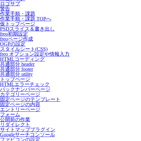
ロゴサブ
警告
作業手順・課題
作業手順・課題 TOPへ
仮トップページ
PSDスライス＆書き出し
freo初期設定
freoページ作成
OGPの設定
スタイルシート(CSS)
freo オプション設定や情報入力
HTMLコーディング
共通部分 header
共通部分 footer
共通部分 utility
トップページ
HTMLエラーチェック
バックナンバーページ
カテゴリーページ
固定ページのテンプレート
固定ページの内容
エントリーページ
フォーム
公開前の作業
リダイレクト
サイトマッププラグイン
Googleサーチコンソール
ファビコンの設定