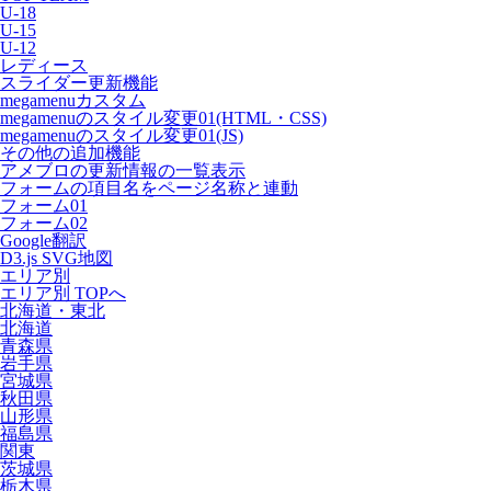
U-18
U-15
U-12
レディース
スライダー更新機能
megamenuカスタム
megamenuのスタイル変更01(HTML・CSS)
megamenuのスタイル変更01(JS)
その他の追加機能
アメブロの更新情報の一覧表示
フォームの項目名をページ名称と連動
フォーム01
フォーム02
Google翻訳
D3.js SVG地図
エリア別
エリア別 TOPへ
北海道・東北
北海道
青森県
岩手県
宮城県
秋田県
山形県
福島県
関東
茨城県
栃木県