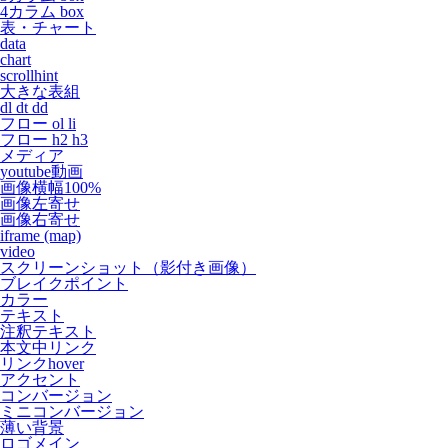
4カラム box
表・チャート
data
chart
scrollhint
大きな表組
dl dt dd
フロー ol li
フロー h2 h3
メディア
youtube動画
画像横幅100%
画像左寄せ
画像右寄せ
iframe (map)
video
スクリーンショット（影付き画像）
ブレイクポイント
カラー
テキスト
注釈テキスト
本文中リンク
リンクhover
アクセント
コンバージョン
ミニコンバージョン
薄い背景
ロゴメイン