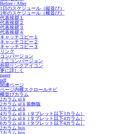
Before / After
1日のスケジュール（縦並び）
1年のスケジュール（横並び）
代表挨拶１
代表挨拶２
代表挨拶３
代表挨拶４
キャッチコピー１
キャッチコピー２
キャッチコピー３
リンク
コンバージョン
ミニコンバージョン
外部リンクアイコン
更に詳しく
pager
pdf
関連ページ
ページ内横スクロールナビ
横並びカラム
2カラム ul li
2カラム ul li 装飾版
3カラム ul li
4カラム ul li（タブレット以下3カラム）
5カラム ul li（タブレット以下4カラム）
6カラム ul li（タブレット以下4カラム）
2カラム box
3カラム box