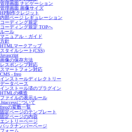
管理画面 ナビゲーション
管理画面 画像サイズ
HP制作クレジット
内部ページ レギュレーション
コーディング規定
コーディング規定 TOPへ
ルール
マニュアル・ガイド
方針
HTMLマークアップ
スタイルシート(CSS)
Javascript
画像の保存方法
レスポンシブ対応
スマートフォン対応
CMS - freo
インストールディレクトリー
データベース
インストール済のプラグイン
HTMLの構造
ファイルの表示ルール
.htaccessについて
freoの変数一覧
固定ページのテンプレート
固定ページの内容
エントリーページ
バックナンバーページ
フォーム