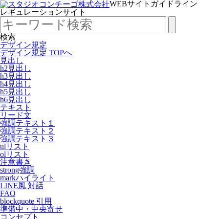
WEBサイトガイドライン
レギュレーションサイト
検索
デザイン規定
デザイン規定 TOPへ
見出し
h2見出し
h3見出し
h4見出し
h5見出し
h6見出し
テキスト
リード文
強調テキスト１
強調テキスト２
強調テキスト３
ulリスト
olリスト
注意書き
strong強調
markハイライト
LINE風 対話
FAQ
blockquote 引用
準備中・中央寄せ
コンセプト