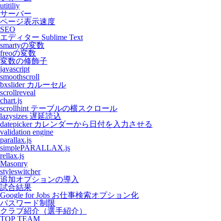
utitiliy
サーバー
ページ表示速度
SEO
エディター Sublime Text
smartyの変数
freoの変数
変数の修飾子
javascript
smoothscroll
bxslider カルーセル
scrollreveal
chart.js
scrollhint テーブルの横スクロール
lazysizes 遅延読込
datepicker カレンダーから日付を入力させる
validation engine
parallax.js
simplePARALLAX.js
rellax.js
Masonry
styleswitcher
追加オプションの導入
試合結果
Google for Jobs お仕事検索オプション化
パスワード制限
クラブ紹介（選手紹介）
TOP TEAM