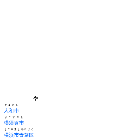
や
やまとし
大和市
よこすかし
横須賀市
よこはましあおばく
横浜市青葉区