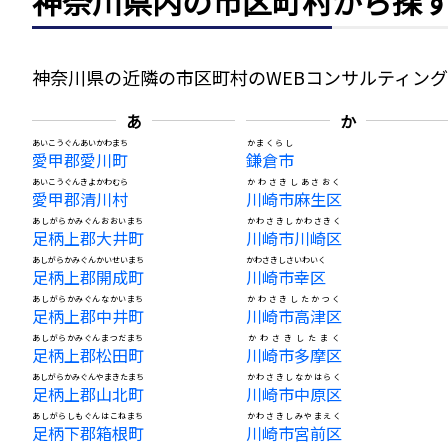
神奈川県内の市区町村から探
神奈川県の近隣の市区町村のWEBコンサルティン
あ
か
あいこうぐんあいかわまち
かまくらし
愛甲郡愛川町
鎌倉市
あいこうぐんきよかわむら
かわさきしあさおく
愛甲郡清川村
川崎市麻生区
あしがらかみぐんおおいまち
かわさきしかわさきく
足柄上郡大井町
川崎市川崎区
あしがらかみぐんかいせいまち
かわさきしさいわいく
足柄上郡開成町
川崎市幸区
あしがらかみぐんなかいまち
かわさきしたかつく
足柄上郡中井町
川崎市高津区
あしがらかみぐんまつだまち
かわさきしたまく
足柄上郡松田町
川崎市多摩区
あしがらかみぐんやまきたまち
かわさきしなかはらく
足柄上郡山北町
川崎市中原区
あしがらしもぐんはこねまち
かわさきしみやまえく
足柄下郡箱根町
川崎市宮前区