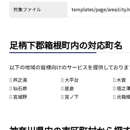
対象ファイル
templates/page/area/city.
足柄下郡箱根町内の対応町名
以下の地域の皆様向けのサービスを提供しておりま
芦之湯
大平台
木賀
仙石原
底倉
塔之
宮城野
宮ノ下
元箱