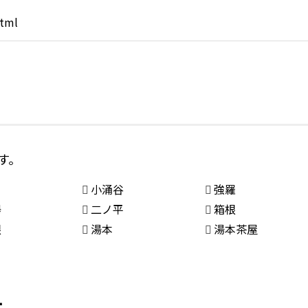
html
す。
小涌谷
強羅
澤
二ノ平
箱根
根
湯本
湯本茶屋