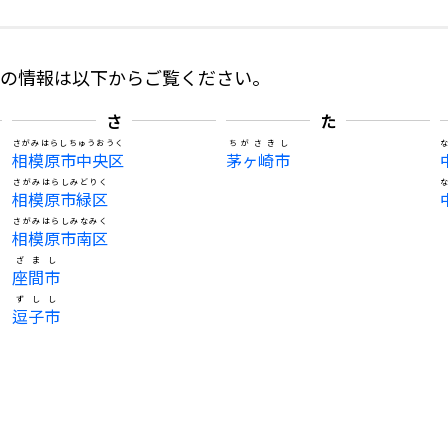
す
グの情報は以下からご覧ください。
さ
た
さがみはらしちゅうおうく
ちがさきし
相模原市中央区
茅ヶ崎市
さがみはらしみどりく
相模原市緑区
さがみはらしみなみく
相模原市南区
ざまし
座間市
ずしし
逗子市