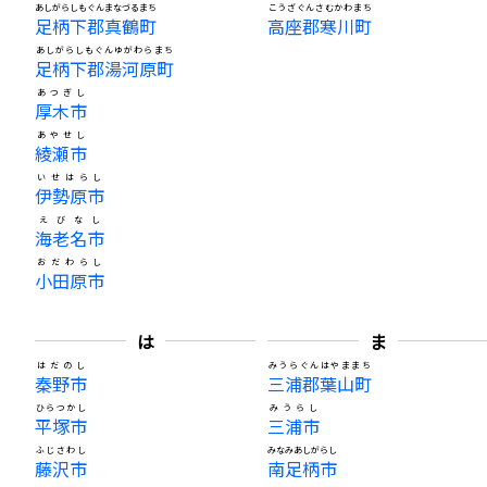
あしがらしもぐんまなづるまち
こうざぐんさむかわまち
足柄下郡真鶴町
高座郡寒川町
あしがらしもぐんゆがわらまち
足柄下郡湯河原町
あつぎし
厚木市
あやせし
綾瀬市
いせはらし
伊勢原市
えびなし
海老名市
おだわらし
小田原市
は
ま
はだのし
みうらぐんはやままち
秦野市
三浦郡葉山町
ひらつかし
みうらし
平塚市
三浦市
ふじさわし
みなみあしがらし
藤沢市
南足柄市