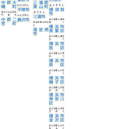
中郡大
三浦郡
磯町
葉山町
ひらつかし
よこすかし
平塚市
横須賀
なかぐんにのみ
みうらし
市
やまち
三浦市
ふじさわし
中郡二
藤沢市
よこはましあお
宮町
みなみあしがら
ばく
し
横浜市
南足柄
青葉区
市
よこはましあさ
ひく
横浜市
旭区
よこはましいず
みく
横浜市
泉区
よこはましいそ
ごく
横浜市
磯子区
よこはましかな
がわく
横浜市
神奈川
区
よこはましかな
ざわく
横浜市
金沢区
よこはましこう
なんく