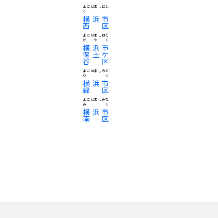
よこはましにし
く
横浜市
西区
よこはましほど
がやく
横浜市
保土ケ
谷区
よこはましみど
りく
横浜市
緑区
よこはましみな
みく
横浜市
南区