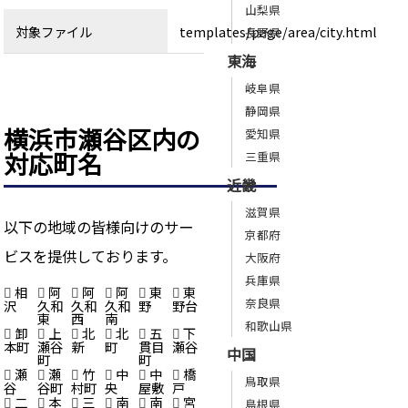
山梨県
対象ファイル
templates/page/area/city.html
長野県
東海
岐阜県
静岡県
横浜市瀬谷区内の
愛知県
対応町名
三重県
近畿
滋賀県
以下の地域の皆様向けのサー
京都府
ビスを提供しております。
大阪府
兵庫県
相
阿
阿
阿
東
東
奈良県
沢
久和
久和
久和
野
野台
東
西
南
和歌山県
卸
上
北
北
五
下
本町
瀬谷
新
町
貫目
瀬谷
中国
町
町
瀬
瀬
竹
中
中
橋
鳥取県
谷
谷町
村町
央
屋敷
戸
二
本
三
南
南
宮
島根県