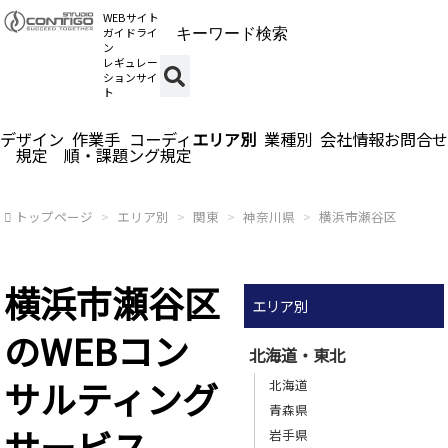
WEBサイト
ガイドライ
ン
レギュレー
ションサイ
ト
デザイン
作業手
コーディ
エリア別
業種別
会社情報
お問合せ
規定
順・課題
ング規定
トップページ
エリア別
関東
神奈川県
横浜市瀬谷区
横浜市瀬谷区
エリア別
のWEBコン
北海道・東北
サルティング
北海道
青森県
サービス
岩手県