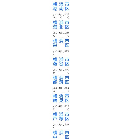
横浜市
港南区
よこはましこう
ほくく
横浜市
港北区
よこはましさか
えく
横浜市
栄区
よこはましせや
く
横浜市
瀬谷区
よこはましつづ
きく
横浜市
都筑区
よこはましつる
みく
横浜市
鶴見区
よこはましとつ
かく
横浜市
戸塚区
よこはましなか
く
横浜市
中区