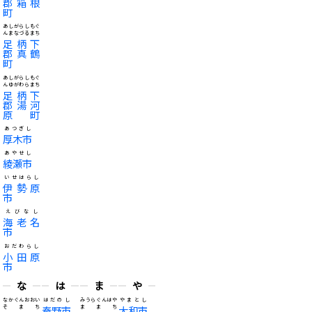
郡箱根
町
あしがらしもぐ
んまなづるまち
足柄下
郡真鶴
町
あしがらしもぐ
んゆがわらまち
足柄下
郡湯河
原町
あつぎし
厚木市
あやせし
綾瀬市
いせはらし
伊勢原
市
えびなし
海老名
市
おだわらし
小田原
市
な
は
ま
や
なかぐんおおい
はだのし
みうらぐんはや
やまとし
そまち
秦野市
ままち
大和市