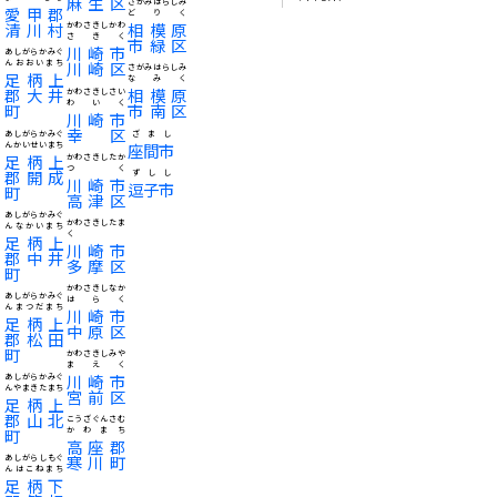
麻生区
さがみはらしみ
愛甲郡
どりく
清川村
相模原
かわさきしかわ
さきく
市緑区
川崎市
あしがらかみぐ
んおおいまち
川崎区
さがみはらしみ
足柄上
なみく
郡大井
相模原
かわさきしさい
わいく
町
市南区
川崎市
幸区
あしがらかみぐ
ざまし
んかいせいまち
座間市
足柄上
かわさきしたか
つく
郡開成
ずしし
川崎市
逗子市
町
高津区
あしがらかみぐ
かわさきしたま
んなかいまち
く
足柄上
川崎市
郡中井
多摩区
町
かわさきしなか
あしがらかみぐ
はらく
んまつだまち
川崎市
足柄上
中原区
郡松田
町
かわさきしみや
まえく
川崎市
あしがらかみぐ
んやまきたまち
宮前区
足柄上
郡山北
こうざぐんさむ
町
かわまち
高座郡
寒川町
あしがらしもぐ
んはこねまち
足柄下