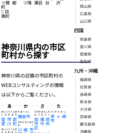
ツ橋
郷
ツ境
瀬谷
台
沢
岡山県
町
目
広島県
黒町
山口県
四国
徳島県
神奈川県内の市区
香川県
町村から探す
愛媛県
高知県
九州・沖縄
神奈川県の近隣の市区町村の
福岡県
WEBコンサルティングの情報
佐賀県
は以下からご覧ください。
長崎県
熊本県
あ
か
さ
た
大分県
あいこうぐんあ
かまくらし
さがみはらしち
ちがさきし
いかわまち
鎌倉市
ゅうおうく
茅ヶ崎
宮崎県
愛甲郡
相模原
市
愛川町
市中央
かわさきしあさ
鹿児島県
おく
区
川崎市
あいこうぐんき
沖縄県
よかわむら