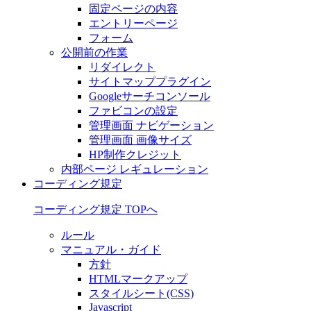
固定ページの内容
エントリーページ
フォーム
公開前の作業
リダイレクト
サイトマッププラグイン
Googleサーチコンソール
ファビコンの設定
管理画面 ナビゲーション
管理画面 画像サイズ
HP制作クレジット
内部ページ レギュレーション
コーディング規定
コーディング規定 TOPへ
ルール
マニュアル・ガイド
方針
HTMLマークアップ
スタイルシート(CSS)
Javascript