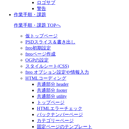
ロゴサブ
警告
作業手順・課題
作業手順・課題 TOPへ
仮トップページ
PSDスライス＆書き出し
freo初期設定
freoページ作成
OGPの設定
スタイルシート(CSS)
freo オプション設定や情報入力
HTMLコーディング
共通部分 header
共通部分 footer
共通部分 utility
トップページ
HTMLエラーチェック
バックナンバーページ
カテゴリーページ
固定ページのテンプレート