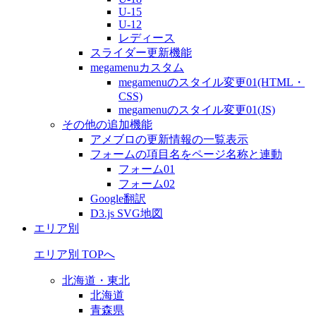
U-15
U-12
レディース
スライダー更新機能
megamenuカスタム
megamenuのスタイル変更01(HTML・
CSS)
megamenuのスタイル変更01(JS)
その他の追加機能
アメブロの更新情報の一覧表示
フォームの項目名をページ名称と連動
フォーム01
フォーム02
Google翻訳
D3.js SVG地図
エリア別
エリア別 TOPへ
北海道・東北
北海道
青森県