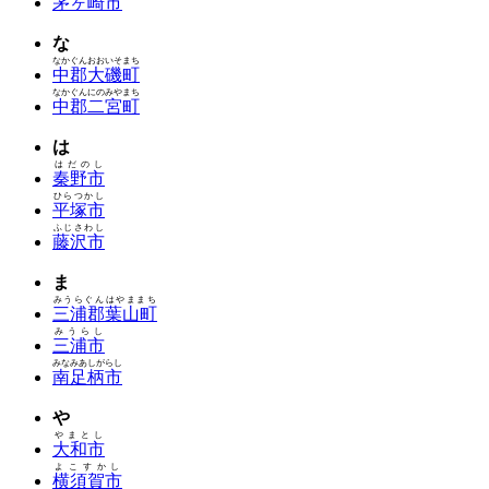
茅ヶ崎市
な
なかぐんおおいそまち
中郡大磯町
なかぐんにのみやまち
中郡二宮町
は
はだのし
秦野市
ひらつかし
平塚市
ふじさわし
藤沢市
ま
みうらぐんはやままち
三浦郡葉山町
みうらし
三浦市
みなみあしがらし
南足柄市
や
やまとし
大和市
よこすかし
横須賀市