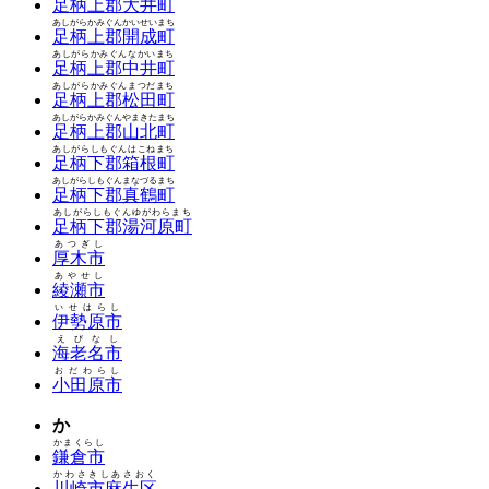
足柄上郡大井町
あしがらかみぐんかいせいまち
足柄上郡開成町
あしがらかみぐんなかいまち
足柄上郡中井町
あしがらかみぐんまつだまち
足柄上郡松田町
あしがらかみぐんやまきたまち
足柄上郡山北町
あしがらしもぐんはこねまち
足柄下郡箱根町
あしがらしもぐんまなづるまち
足柄下郡真鶴町
あしがらしもぐんゆがわらまち
足柄下郡湯河原町
あつぎし
厚木市
あやせし
綾瀬市
いせはらし
伊勢原市
えびなし
海老名市
おだわらし
小田原市
か
かまくらし
鎌倉市
かわさきしあさおく
川崎市麻生区