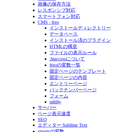
画像の保存方法
レスポンシブ対応
スマートフォン対応
CMS - freo
インストールディレクトリー
データベース
インストール済のプラグイン
HTMLの構造
ファイルの表示ルール
.htaccessについて
freoの変数一覧
固定ページのテンプレート
固定ページの内容
エントリーページ
バックナンバーページ
フォーム
utitiliy
サーバー
ページ表示速度
SEO
エディター Sublime Text
smartyの変数