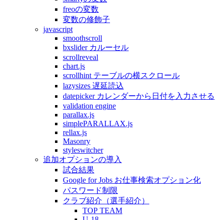
freoの変数
変数の修飾子
javascript
smoothscroll
bxslider カルーセル
scrollreveal
chart.js
scrollhint テーブルの横スクロール
lazysizes 遅延読込
datepicker カレンダーから日付を入力させる
validation engine
parallax.js
simplePARALLAX.js
rellax.js
Masonry
styleswitcher
追加オプションの導入
試合結果
Google for Jobs お仕事検索オプション化
パスワード制限
クラブ紹介（選手紹介）
TOP TEAM
U-18