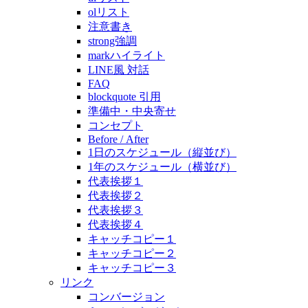
olリスト
注意書き
strong強調
markハイライト
LINE風 対話
FAQ
blockquote 引用
準備中・中央寄せ
コンセプト
Before / After
1日のスケジュール（縦並び）
1年のスケジュール（横並び）
代表挨拶１
代表挨拶２
代表挨拶３
代表挨拶４
キャッチコピー１
キャッチコピー２
キャッチコピー３
リンク
コンバージョン