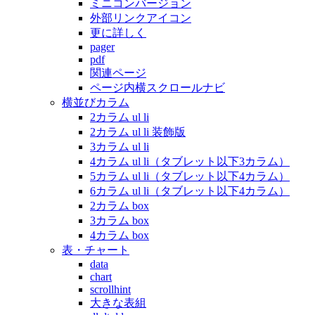
ミニコンバージョン
外部リンクアイコン
更に詳しく
pager
pdf
関連ページ
ページ内横スクロールナビ
横並びカラム
2カラム ul li
2カラム ul li 装飾版
3カラム ul li
4カラム ul li（タブレット以下3カラム）
5カラム ul li（タブレット以下4カラム）
6カラム ul li（タブレット以下4カラム）
2カラム box
3カラム box
4カラム box
表・チャート
data
chart
scrollhint
大きな表組