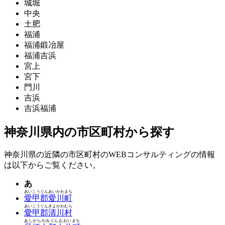
城堀
中央
土肥
福浦
福浦鍛冶屋
福浦吉浜
宮上
宮下
門川
吉浜
吉浜福浦
神奈川県内の市区町村から探す
神奈川県の近隣の市区町村のWEBコンサルティングの情報
は以下からご覧ください。
あ
あいこうぐんあいかわまち
愛甲郡愛川町
あいこうぐんきよかわむら
愛甲郡清川村
あしがらかみぐんおおいまち