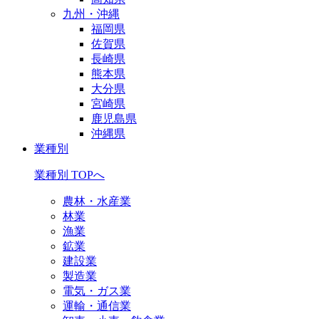
九州・沖縄
福岡県
佐賀県
長崎県
熊本県
大分県
宮崎県
鹿児島県
沖縄県
業種別
業種別 TOPへ
農林・水産業
林業
漁業
鉱業
建設業
製造業
電気・ガス業
運輸・通信業