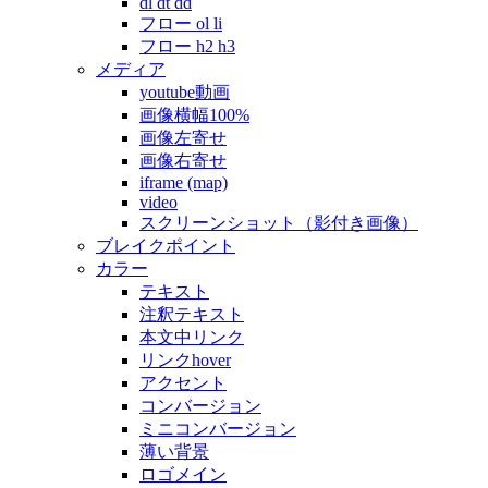
dl dt dd
フロー ol li
フロー h2 h3
メディア
youtube動画
画像横幅100%
画像左寄せ
画像右寄せ
iframe (map)
video
スクリーンショット（影付き画像）
ブレイクポイント
カラー
テキスト
注釈テキスト
本文中リンク
リンクhover
アクセント
コンバージョン
ミニコンバージョン
薄い背景
ロゴメイン