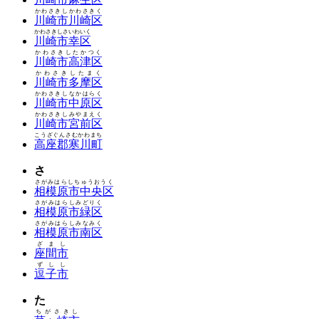
かわさきしかわさきく
川崎市川崎区
かわさきしさいわいく
川崎市幸区
かわさきしたかつく
川崎市高津区
かわさきしたまく
川崎市多摩区
かわさきしなかはらく
川崎市中原区
かわさきしみやまえく
川崎市宮前区
こうざぐんさむかわまち
高座郡寒川町
さ
さがみはらしちゅうおうく
相模原市中央区
さがみはらしみどりく
相模原市緑区
さがみはらしみなみく
相模原市南区
ざまし
座間市
ずしし
逗子市
た
ちがさきし