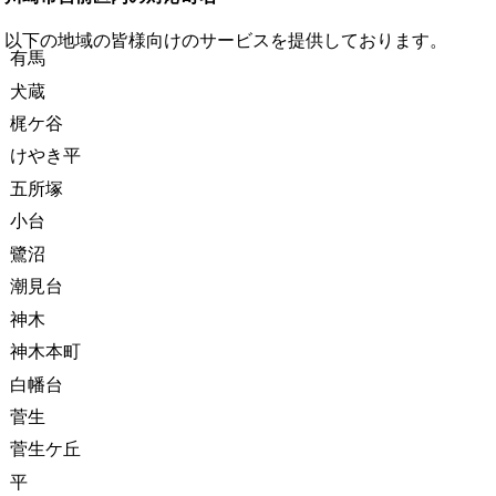
以下の地域の皆様向けのサービスを提供しております。
有馬
犬蔵
梶ケ谷
けやき平
五所塚
小台
鷺沼
潮見台
神木
神木本町
白幡台
菅生
菅生ケ丘
平