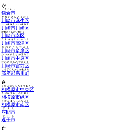
か
かまくらし
鎌倉市
かわさきしあさおく
川崎市麻生区
かわさきしかわさきく
川崎市川崎区
かわさきしさいわいく
川崎市幸区
かわさきしたかつく
川崎市高津区
かわさきしたまく
川崎市多摩区
かわさきしなかはらく
川崎市中原区
かわさきしみやまえく
川崎市宮前区
こうざぐんさむかわまち
高座郡寒川町
さ
さがみはらしちゅうおうく
相模原市中央区
さがみはらしみどりく
相模原市緑区
さがみはらしみなみく
相模原市南区
ざまし
座間市
ずしし
逗子市
た