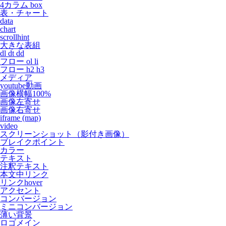
4カラム box
表・チャート
data
chart
scrollhint
大きな表組
dl dt dd
フロー ol li
フロー h2 h3
メディア
youtube動画
画像横幅100%
画像左寄せ
画像右寄せ
iframe (map)
video
スクリーンショット（影付き画像）
ブレイクポイント
カラー
テキスト
注釈テキスト
本文中リンク
リンクhover
アクセント
コンバージョン
ミニコンバージョン
薄い背景
ロゴメイン