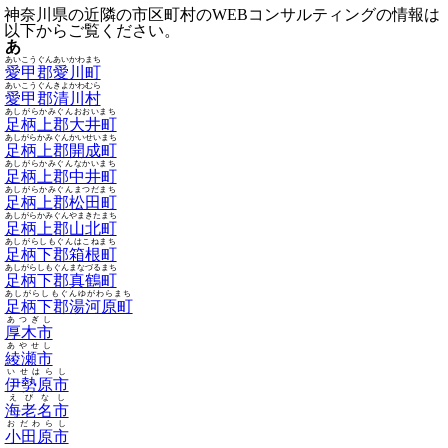
神奈川県の近隣の市区町村のWEBコンサルティングの情報は
以下からご覧ください。
あ
あいこうぐんあいかわまち
愛甲郡愛川町
あいこうぐんきよかわむら
愛甲郡清川村
あしがらかみぐんおおいまち
足柄上郡大井町
あしがらかみぐんかいせいまち
足柄上郡開成町
あしがらかみぐんなかいまち
足柄上郡中井町
あしがらかみぐんまつだまち
足柄上郡松田町
あしがらかみぐんやまきたまち
足柄上郡山北町
あしがらしもぐんはこねまち
足柄下郡箱根町
あしがらしもぐんまなづるまち
足柄下郡真鶴町
あしがらしもぐんゆがわらまち
足柄下郡湯河原町
あつぎし
厚木市
あやせし
綾瀬市
いせはらし
伊勢原市
えびなし
海老名市
おだわらし
小田原市