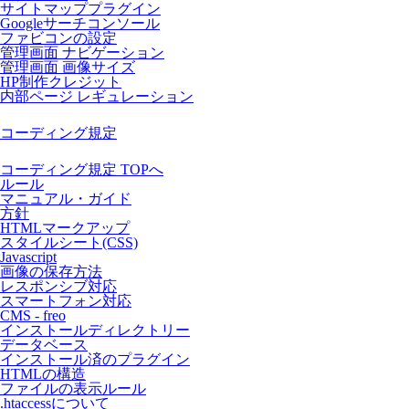
サイトマッププラグイン
Googleサーチコンソール
ファビコンの設定
管理画面 ナビゲーション
管理画面 画像サイズ
HP制作クレジット
内部ページ レギュレーション
コーディング規定
コーディング規定 TOPへ
ルール
マニュアル・ガイド
方針
HTMLマークアップ
スタイルシート(CSS)
Javascript
画像の保存方法
レスポンシブ対応
スマートフォン対応
CMS - freo
インストールディレクトリー
データベース
インストール済のプラグイン
HTMLの構造
ファイルの表示ルール
.htaccessについて