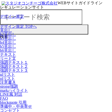
WEBサイトガイドライン
レギュレーションサイト
デザイン規定
デザイン規定 TOPへ
見出し
h2見出し
検索
h3見出し
h4見出し
h5見出し
h6見出し
テキスト
リード文
強調テキスト１
強調テキスト２
強調テキスト３
ulリスト
olリスト
注意書き
strong強調
markハイライト
LINE風 対話
FAQ
blockquote 引用
準備中・中央寄せ
コンセプト