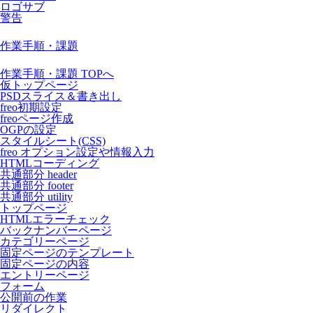
ロゴサブ
警告
作業手順・課題
作業手順・課題 TOPへ
仮トップページ
PSDスライス＆書き出し
freo初期設定
freoページ作成
OGPの設定
スタイルシート(CSS)
freo オプション設定や情報入力
HTMLコーディング
共通部分 header
共通部分 footer
共通部分 utility
トップページ
HTMLエラーチェック
バックナンバーページ
カテゴリーページ
固定ページのテンプレート
固定ページの内容
エントリーページ
フォーム
公開前の作業
リダイレクト