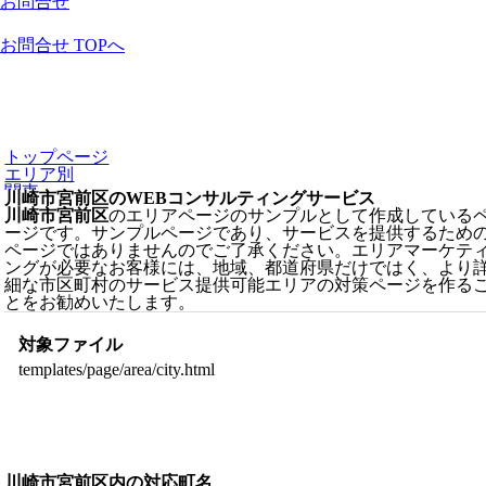
お問合せ
お問合せ TOPへ
トップページ
エリア別
関東
川崎市宮前区のWEBコンサルティングサービス
神奈川県
川崎市宮前区
のエリアページのサンプルとして作成している
川崎市宮前区
ージです。サンプルページであり、サービスを提供するため
ページではありませんのでご了承ください。エリアマーケテ
ングが必要なお客様には、地域、都道府県だけではく、より
細な市区町村のサービス提供可能エリアの対策ページを作る
とをお勧めいたします。
対象ファイル
templates/page/area/city.html
川崎市宮前区内の対応町名