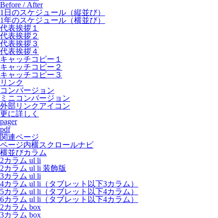
Before / After
1日のスケジュール（縦並び）
1年のスケジュール（横並び）
代表挨拶１
代表挨拶２
代表挨拶３
代表挨拶４
キャッチコピー１
キャッチコピー２
キャッチコピー３
リンク
コンバージョン
ミニコンバージョン
外部リンクアイコン
更に詳しく
pager
pdf
関連ページ
ページ内横スクロールナビ
横並びカラム
2カラム ul li
2カラム ul li 装飾版
3カラム ul li
4カラム ul li（タブレット以下3カラム）
5カラム ul li（タブレット以下4カラム）
6カラム ul li（タブレット以下4カラム）
2カラム box
3カラム box