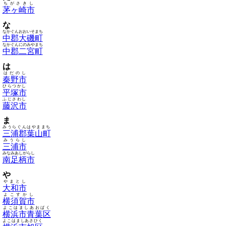
ちがさきし
茅ヶ崎市
な
なかぐんおおいそまち
中郡大磯町
なかぐんにのみやまち
中郡二宮町
は
はだのし
秦野市
ひらつかし
平塚市
ふじさわし
藤沢市
ま
みうらぐんはやままち
三浦郡葉山町
みうらし
三浦市
みなみあしがらし
南足柄市
や
やまとし
大和市
よこすかし
横須賀市
よこはましあおばく
横浜市青葉区
よこはましあさひく