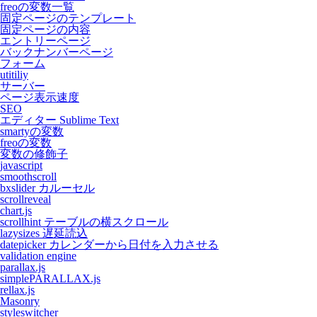
freoの変数一覧
固定ページのテンプレート
固定ページの内容
エントリーページ
バックナンバーページ
フォーム
utitiliy
サーバー
ページ表示速度
SEO
エディター Sublime Text
smartyの変数
freoの変数
変数の修飾子
javascript
smoothscroll
bxslider カルーセル
scrollreveal
chart.js
scrollhint テーブルの横スクロール
lazysizes 遅延読込
datepicker カレンダーから日付を入力させる
validation engine
parallax.js
simplePARALLAX.js
rellax.js
Masonry
styleswitcher