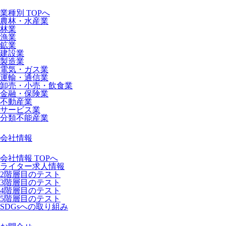
業種別 TOPへ
農林・水産業
林業
漁業
鉱業
建設業
製造業
電気・ガス業
運輸・通信業
卸売・小売・飲食業
金融・保険業
不動産業
サービス業
分類不能産業
会社情報
会社情報 TOPへ
ライター求人情報
2階層目のテスト
3階層目のテスト
4階層目のテスト
5階層目のテスト
SDGsへの取り組み