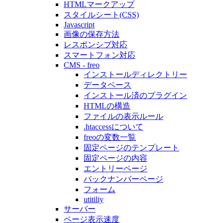
HTMLマークアップ
スタイルシート(CSS)
Javascript
画像の保存方法
レスポンシブ対応
スマートフォン対応
CMS - freo
インストールディレクトリー
データベース
インストール済のプラグイン
HTMLの構造
ファイルの表示ルール
.htaccessについて
freoの変数一覧
固定ページのテンプレート
固定ページの内容
エントリーページ
バックナンバーページ
フォーム
utitiliy
サーバー
ページ表示速度