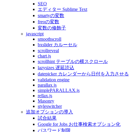
SEO
エディター Sublime Text
smartyの変数
freoの変数
変数の修飾子
javascript
smoothscroll
bxslider カルーセル
scrollreveal
chart.js
scrollhint テーブルの横スクロール
lazysizes 遅延読込
datepicker カレンダーから日付を入力させる
validation engine
parallax.js
simplePARALLAX.js
rellax.js
Masonry
styleswitcher
追加オプションの導入
試合結果
Google for Jobs お仕事検索オプション化
パスワード制限