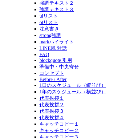
強調テキスト２
強調テキスト３
ulリスト
olリスト
注意書き
strong強調
markハイライト
LINE風 対話
FAQ
blockquote 引用
準備中・中央寄せ
コンセプト
Before / After
1日のスケジュール（縦並び）
1年のスケジュール（横並び）
代表挨拶１
代表挨拶２
代表挨拶３
代表挨拶４
キャッチコピー１
キャッチコピー２
キャッチコピー３