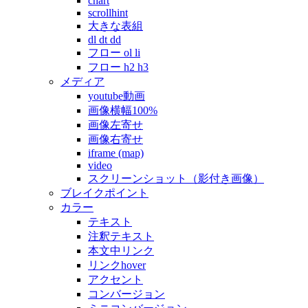
chart
scrollhint
大きな表組
dl dt dd
フロー ol li
フロー h2 h3
メディア
youtube動画
画像横幅100%
画像左寄せ
画像右寄せ
iframe (map)
video
スクリーンショット（影付き画像）
ブレイクポイント
カラー
テキスト
注釈テキスト
本文中リンク
リンクhover
アクセント
コンバージョン