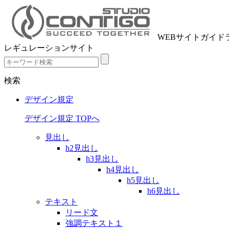
WEBサイトガイド
レギュレーションサイト
検索
デザイン規定
デザイン規定 TOPへ
見出し
h2見出し
h3見出し
h4見出し
h5見出し
h6見出し
テキスト
リード文
強調テキスト１