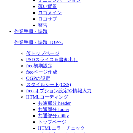
ミニコンバージョン
薄い背景
ロゴメイン
ロゴサブ
警告
作業手順・課題
作業手順・課題 TOPへ
仮トップページ
PSDスライス＆書き出し
freo初期設定
freoページ作成
OGPの設定
スタイルシート(CSS)
freo オプション設定や情報入力
HTMLコーディング
共通部分 header
共通部分 footer
共通部分 utility
トップページ
HTMLエラーチェック