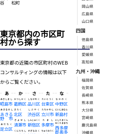
谷
松町
岡山県
広島県
山口県
四国
東京都内の市区町
村から探す
徳島県
香川県
愛媛県
東京都の近隣の市区町村のWEB
高知県
九州・沖縄
コンサルティングの情報は以下
福岡県
からご覧ください。
佐賀県
あ
か
さ
た
な
長崎県
あきしまし
かつしかく
しながわく
たいとうく
なかのく
熊本県
昭島市
葛飾区
品川区
台東区
中野区
大分県
あきるのし
きたく
しぶやく
たちかわし
にいじまむら
あきる
北区
渋谷区
立川市
新島村
宮崎県
野市
きよせし
しんじゅくく
たまし
にしたまぐん
清瀬市
新宿区
多摩市
おくたままち
鹿児島県
あだちく
西多摩
足立区
郡奥多
くにたちし
すぎなみく
ちゅうおうく
沖縄県