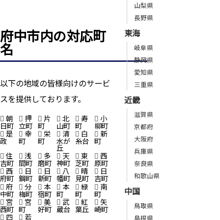
山梨県
長野県
府中市内の対応町
東海
名
岐阜県
静岡県
愛知県
以下の地域の皆様向けのサービ
三重県
スを提供しております。
近畿
滋賀県
朝
押
片
北
寿
小
日町
立町
町
山町
町
柳町
京都府
是
幸
栄
清
白
新
大阪府
政
町
町
水が
糸台
町
丘
兵庫県
住
浅
多
天
東
西
吉町
間町
磨町
神町
芝町
原町
奈良県
西
日
日
八
晴
日
和歌山県
府町
鋼町
新町
幡町
見町
吉町
府
分
本
本
緑
南
中国
中町
梅町
宿町
町
町
町
宮
宮
美
武
紅
矢
鳥取県
西町
町
好町
蔵台
葉丘
崎町
四
若
島根県