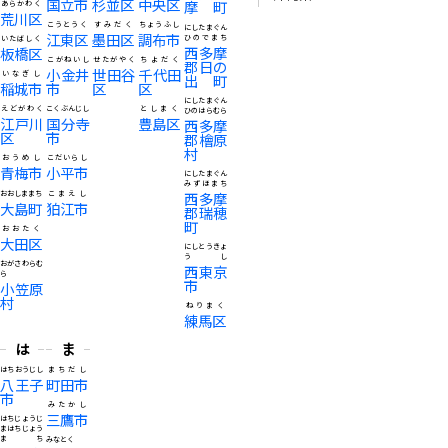
国立市
杉並区
中央区
摩町
あらかわく
荒川区
こうとうく
すみだく
ちょうふし
にしたまぐん
江東区
墨田区
調布市
ひのでまち
いたばしく
西多摩
板橋区
こがねいし
せたがやく
ちよだく
郡日の
小金井
世田谷
千代田
いなぎし
出町
稲城市
市
区
区
にしたまぐん
えどがわく
こくぶんじし
としまく
ひのはらむら
江戸川
国分寺
豊島区
西多摩
区
市
郡檜原
村
おうめし
こだいらし
青梅市
小平市
にしたまぐん
みずほまち
おおしままち
こまえし
西多摩
大島町
狛江市
郡瑞穂
町
おおたく
大田区
にしとうきょ
うし
おがさわらむ
西東京
ら
市
小笠原
村
ねりまく
練馬区
は
ま
はちおうじし
まちだし
八王子
町田市
市
みたかし
三鷹市
はちじょうじ
まはちじょう
まち
みなとく