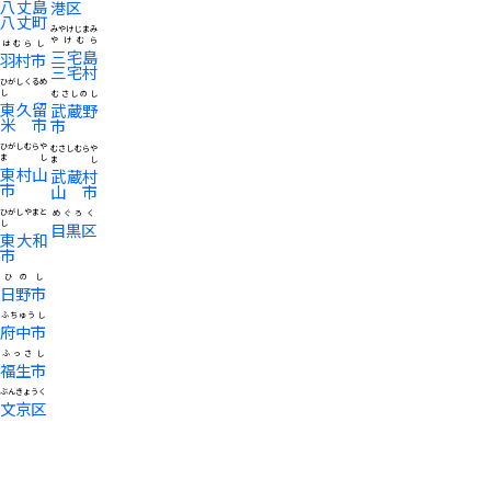
八丈島
港区
八丈町
みやけじまみ
やけむら
はむらし
三宅島
羽村市
三宅村
ひがしくるめ
し
むさしのし
東久留
武蔵野
米市
市
ひがしむらや
むさしむらや
まし
まし
東村山
武蔵村
市
山市
ひがしやまと
めぐろく
し
目黒区
東大和
市
ひのし
日野市
ふちゅうし
府中市
ふっさし
福生市
ぶんきょうく
文京区