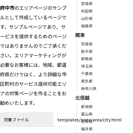
宮城県
府中市
のエリアページのサンプ
秋田県
ルとして作成しているページで
山形県
福島県
す。サンプルページであり、サ
関東
ービスを提供するためのページ
茨城県
ではありませんのでご了承くだ
栃木県
さい。エリアマーケティングが
群馬県
必要なお客様には、地域、都道
埼玉県
府県だけではく、より詳細な市
千葉県
東京都
区町村のサービス提供可能エリ
神奈川県
アの対策ページを作ることをお
北信越
勧めいたします。
新潟県
富山県
対象ファイル
templates/page/area/city.html
石川県
福井県