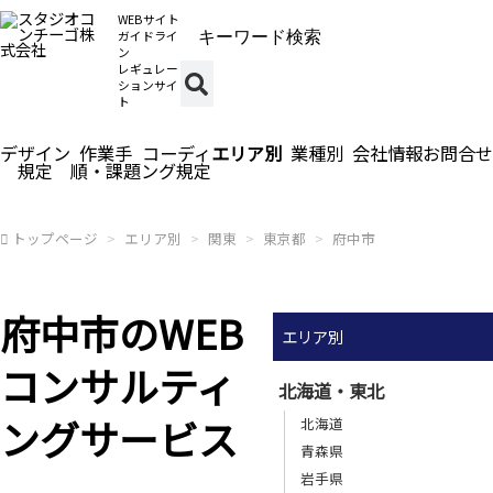
WEBサイト
ガイドライ
ン
レギュレー
ションサイ
ト
デザイン
作業手
コーディ
エリア別
業種別
会社情報
お問合せ
規定
順・課題
ング規定
トップページ
エリア別
関東
東京都
府中市
府中市のWEB
エリア別
コンサルティ
北海道・東北
ングサービス
北海道
青森県
岩手県